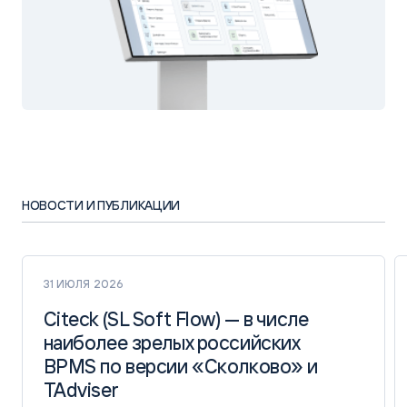
НОВОСТИ И ПУБЛИКАЦИИ
31 ИЮЛЯ 2026
Citeck (SL Soft Flow) — в числе
Citeck (SL Soft Flow) — в числе
наиболее зрелых российских
наиболее зрелых российских
BPMS по версии «Сколково» и
BPMS по версии «Сколково» и
TAdviser
TAdviser