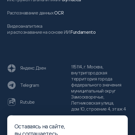
Распознавание данных
OCR
Видеоаналитика
и распознавание на основе ИИ
Fundamento
115114, г. Москва,
Яндекс Дзен
внутригородская
территория города
федерального значения
Telegram
муниципальный округ
Замоскворечье,
Rutube
Летниковская улица,
дом 10, строение 4, этаж 4
VC
Оставаясь на сайте,
(800)
300-68-80
вы
соглашаетесь