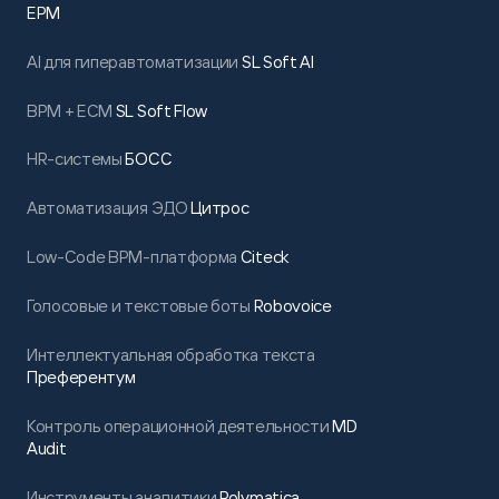
EPM
AI для гиперавтоматизации
SL Soft AI
BPM + ECM
SL Soft Flow
HR-системы
БОСС
Автоматизация ЭДО
Цитрос
Low-Code BPM-платформа
Citeck
Голосовые и текстовые боты
Robovoice
Интеллектуальная обработка текста
Преферентум
Контроль операционной деятельности
MD
Audit
Инструменты аналитики
Polymatica