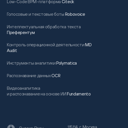
Low-Code BPM-платформа
Citeck
Голосовые и текстовые боты
Robovoice
Интеллектуальная обработка текста
Преферентум
Контроль операционной деятельности
MD
Audit
Инструменты аналитики
Polymatica
Распознавание данных
OCR
Видеоаналитика
и распознавание на основе ИИ
Fundamento
115114, г. Москва,