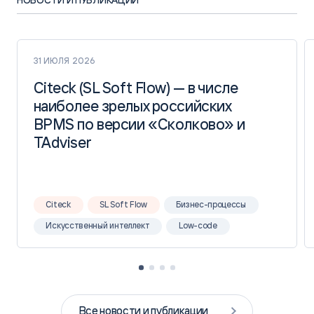
НОВОСТИ И ПУБЛИКАЦИИ
31 ИЮЛЯ 2026
Citeck (SL Soft Flow) — в числе
Citeck (SL Soft Flow) — в числе
наиболее зрелых российских
наиболее зрелых российских
BPMS по версии «Сколково» и
BPMS по версии «Сколково» и
TAdviser
TAdviser
Citeck
SL Soft Flow
Бизнес-процессы
Искусственный интеллект
Low-code
Все новости и публикации