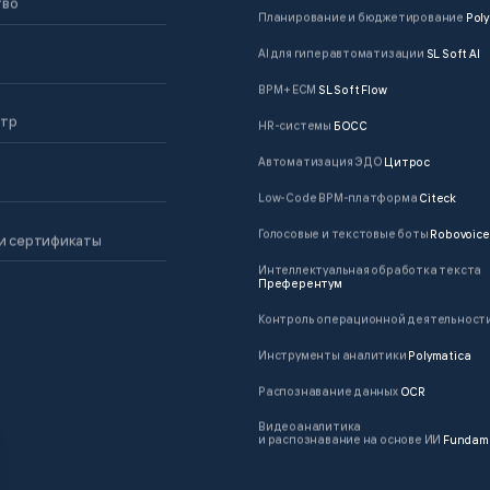
тво
Планирование и бюджетирование
Poly
AI для гиперавтоматизации
SL Soft AI
BPM + ECM
SL Soft Flow
нтр
HR-системы
БОСС
Автоматизация ЭДО
Цитрос
Low-Code BPM-платформа
Citeck
Голосовые и текстовые боты
Robovoice
и сертификаты
Интеллектуальная обработка текста
Преферентум
Контроль операционной деятельност
Инструменты аналитики
Polymatica
Распознавание данных
OCR
Видеоаналитика
и распознавание на основе ИИ
Fundam