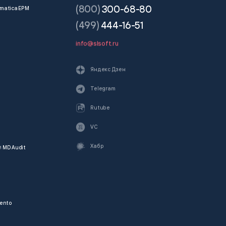
(800)
300-68-80
matica EPM
(499)
444-16-51
info@slsoft.ru
Яндекс Дзен
Telegram
Rutube
VC
Хабр
и
MD Audit
ento