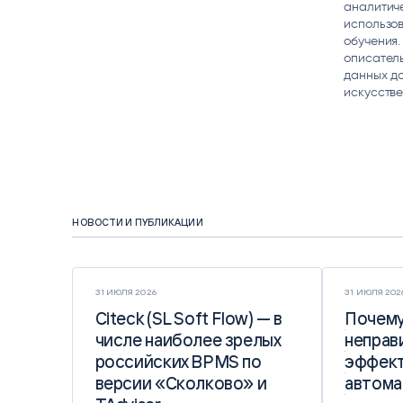
аналитич
использо
обучения.
описатель
данных до
искусстве
НОВОСТИ И ПУБЛИКАЦИИ
31 ИЮЛЯ 2026
31 ИЮЛЯ 202
Citeck (SL Soft Flow) — в
Citeck (SL Soft Flow) — в
Почему
Почему
числе наиболее зрелых
числе наиболее зрелых
неправ
неправ
российских BPMS по
российских BPMS по
эффект
эффект
версии «Сколково» и
версии «Сколково» и
автома
автома