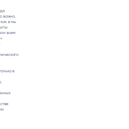
ода
о важно,
как в мы
укты
али всем
н:
в
мического
олько в
и
,
данных
естве
ии