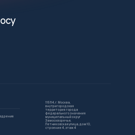
росу
115114, г. Москва,
внутригородская
территория города
федерального значения
недрения
муниципальный округ
Замоскворечье,
Летниковская улица, дом 10,
строение 4, этаж 4