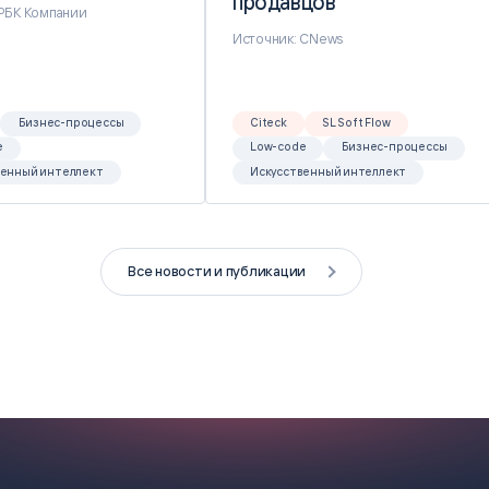
продавцов
продавцов
 РБК Компании
Источник: CNews
Бизнес-процессы
Citeck
SL Soft Flow
e
Low-code
Бизнес-процессы
венный интеллект
Искусственный интеллект
Все новости и публикации