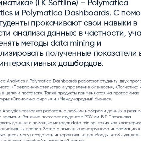
матика» (ГК Softline) – Polymatica
ice
Преферентум
MD Audit
Poly
tics и Polymatica Dashboards. С по
 И ТЕКСТОВЫЕ БОТЫ
ИНТЕЛЛЕКТУАЛЬНАЯ ОБРАБОТКА
КОНТРОЛЬ ОПЕРАЦИОННОЙ
ИНСТ
ТЕКСТА
ДЕЯТЕЛЬНОСТИ
студенты прокачивают свои навыки в
ти анализа данных: в частности, уча
нять методы data mining и
ализировать полученные показатели 
 интерактивных дашбордов.
ica Analytics и Polymatica Dashboards работают студенты двух про
ата: «Предпринимательство и управление бизнесом», «Логистика 
ие цепями поставок». Также продукты применяются на программах
туры: «Экономика фирмы» и «Международный бизнес».
a Analytics позволяет работать с любыми наборами данных в режим
 времени. Решение помогает студентам РЭУ им. В.Г. Плеханова
вать данные с помощью методов data mining, таких как кластериз
социативных правил. Затем с помощью конструктора информацион
чащиеся могут создавать интерактивные дашборды, чтобы увидеть
ы анализа в удобной и наглядной форме.