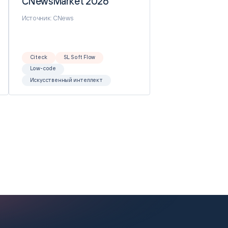
CNewsMarket 2026
CNewsMarket 2026
Источник: CNews
Citeck
SL Soft Flow
Low-code
Искусственный интеллект