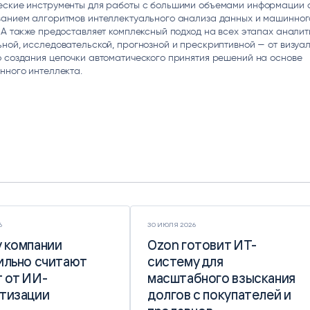
еские инструменты для работы с большими объемами информации 
ванием алгоритмов интеллектуального анализа данных и машинног
 А также предоставляет комплексный подход на всех этапах аналит
ной, исследовательской, прогнозной и прескриптивной — от визуа
 создания цепочки автоматического принятия решений на основе
нного интеллекта.
6
30 ИЮЛЯ 2026
 компании
 компании
Ozon готовит ИТ-
Ozon готовит ИТ-
ильно считают
ильно считают
систему для
систему для
 от ИИ-
 от ИИ-
масштабного взыскания
масштабного взыскания
тизации
тизации
долгов с покупателей и
долгов с покупателей и