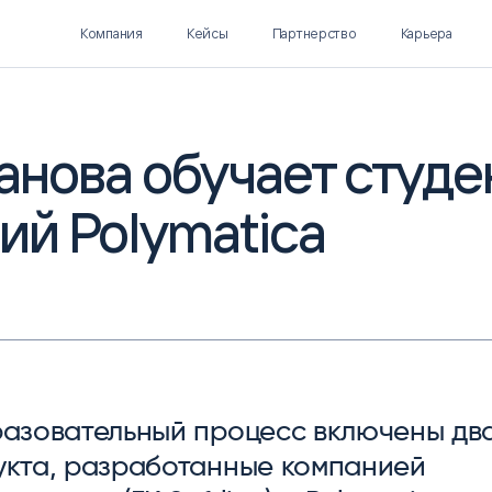
Компания
Кейсы
Партнерство
Карьера
ханова обучает студе
й Polymatica
Polymatica EPM
SL Soft AI
ПЛАНИРОВАНИЕ И
AI ДЛЯ ГИПЕРАВТОМАТИЗАЦИИ
БЮДЖЕТИРОВАНИЕ
Нормализация НСИ
Интеллектуальный поиск
IDP
разовательный процесс включены дв
укта, разработанные компанией