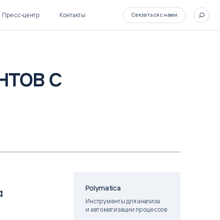
Пресс-центр
Контакты
Связаться с нами
нтов с
SL Soft Flow
БОСС
BPM + ECM
HR-СИСТЕМЫ
HRM-система БОСС
HCM-система БОСС
Polymatica
а
Инструменты для анализа
и автоматизации процессов