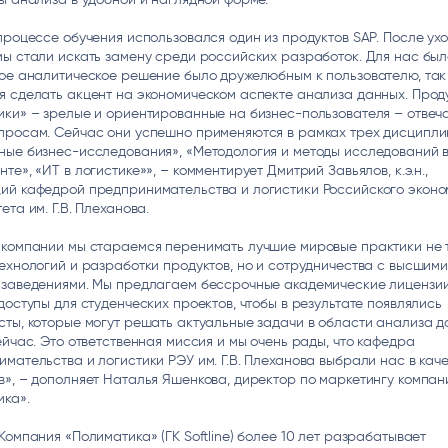
процессе обучения использовался один из продуктов SAP. После ух
ы стали искать замену среди российских разработок. Для нас был
ое аналитическое решение было дружелюбным к пользователю, так 
 сделать акцент на экономическом аспекте анализа данных. Прод
ки» – зрелые и ориентированные на бизнес-пользователя – отвеч
просам. Сейчас они успешно применяются в рамках трех дисципли
ные бизнес-исследования», «Методология и методы исследований 
те», «ИТ в логистике»», – комментирует Дмитрий Завьялов, к.э.н.,
ий кафедрой предпринимательства и логистики Российского эконо
ета им. Г.В. Плеханова.
 компании мы стараемся перенимать лучшие мировые практики не т
ехнологий и разработки продуктов, но и сотрудничества с высшим
 заведениями. Мы предлагаем бессрочные академические лицензии
доступы для студенческих проектов, чтобы в результате появлялись
ты, которые могут решать актуальные задачи в области анализа 
ейчас. Это ответственная миссия и мы очень рады, что кафедра
мательства и логистики РЭУ им. Г.В. Плеханова выбрали нас в кач
», – дополняет Наталья Яшенкова, директор по маркетингу компан
ика».
Компания «Полиматика» (ГК Softline) более 10 лет разрабатывает