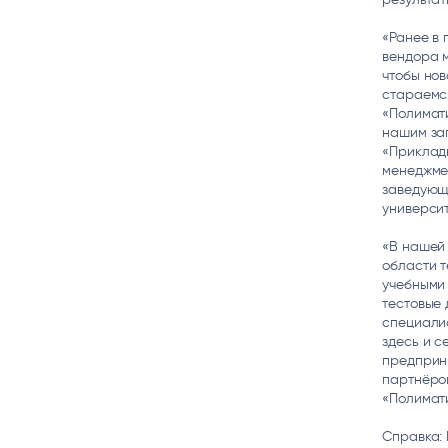
«Ранее в 
вендора м
чтобы нов
стараемся
«Полимати
нашим за
«Приклад
менеджмен
заведующ
университ
«В нашей
области т
учебными
тестовые 
специалис
здесь и с
предприни
партнёров
«Полимат
Справка: 