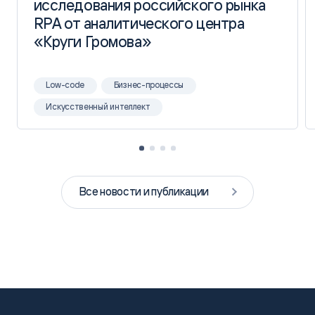
исследования российского рынка
исследования российского рынка
RPA от аналитического центра
RPA от аналитического центра
«Круги Громова»
«Круги Громова»
Low-code
Бизнес-процессы
Искусственный интеллект
Все новости и публикации