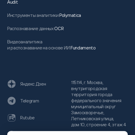
Audit
Инструменты аналитики
Polymatica
Распознавание данных
OCR
Видеоаналитика
и распознавание на основе ИИ
Fundamento
115114, г. Москва,
Яндекс Дзен
внутригородская
территория города
федерального значения
Telegram
муниципальный округ
Замоскворечье,
Rutube
Летниковская улица,
дом 10, строение 4, этаж 4
VC