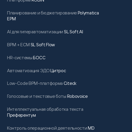
Планирование и бюджетирование
Polymatica
EPM
AI для гиперавтоматизации
SL Soft AI
BPM + ECM
SL Soft Flow
HR-системы
БОСС
Автоматизация ЭДО
Цитрос
Low-Code BPM-платформа
Citeck
Голосовые и текстовые боты
Robovoice
Интеллектуальная обработка текста
Преферентум
Контроль операционной деятельности
MD