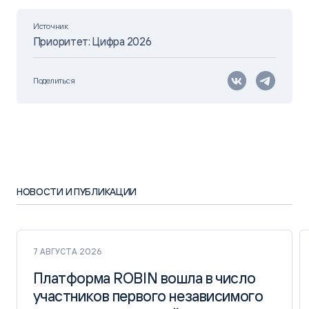
Источник
Приоритет: Цифра 2026
Поделиться
НОВОСТИ И ПУБЛИКАЦИИ
7 АВГУСТА 2026
Платформа ROBIN вошла в число
Платформа ROBIN вошла в число
участников первого независимого
участников первого независимого