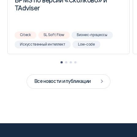
TAdviser
TAdviser
Citeck
SL Soft Flow
Бизнес-процессы
Искусственный интеллект
Low-code
Все новости и публикации