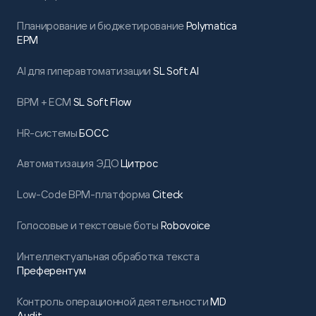
Планирование и бюджетирование
Polymatica
EPM
AI для гиперавтоматизации
SL Soft AI
BPM + ECM
SL Soft Flow
HR-системы
БОСС
Автоматизация ЭДО
Цитрос
Low-Code BPM-платформа
Citeck
Голосовые и текстовые боты
Robovoice
Интеллектуальная обработка текста
Преферентум
Контроль операционной деятельности
MD
Audit