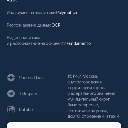
Инструменты аналитики
Polymatica
Распознавание данных
OCR
Видеоаналитика
и распознавание на основе ИИ
Fundamento
115114, г. Москва,
Яндекс Дзен
внутригородская
территория города
федерального значения
Telegram
муниципальный округ
Замоскворечье,
Rutube
Летниковская улица,
дом 10, строение 4, этаж 4
VC