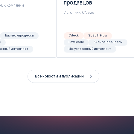
продавцов
продавцов
 РБК Компании
Источник: CNews
Бизнес-процессы
Citeck
SL Soft Flow
e
Low-code
Бизнес-процессы
венный интеллект
Искусственный интеллект
Все новости и публикации