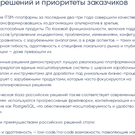
-решений и приоритеты заказчиков
ice
Преферентум
MD Audit
Poly
 И ТЕКСТОВЫЕ БОТЫ
ИНТЕЛЛЕКТУАЛЬНАЯ ОБРАБОТКА
КОНТРОЛЬ ОПЕРАЦИОННОЙ
ИНСТ
ТЕКСТА
ДЕЯТЕЛЬНОСТИ
ие ITSM-платформы за последние два-три года совершили качеств
рансформировавшись из догоняющих альтернатив в зрелые,
оспособные продукты. По базовой функциональности, включая под
ессов (управление инцидентами, проблемами, изменениями, конфиг
 сравнялись с зарубежными аналогами, а в ряде аспектов — таких к
рная гибкость, адаптивность к специфике локального рынка и глуб
ции — даже превзошли их.
енные решения демонстрируют лучшую реализацию платформенно
 предлагая единые масштабируемые системы с широким коробочны
алом и инструментами для доработки под уникальные бизнес-проце
рует с зарубежными продуктами, которые часто фокусируются на
иализированных решениях.
ическая база российских решений также соответствует современны
иям: используются прогрессивные фреймворки, контейнеризация и
ие как PostgreSQL, что обеспечивает масштабируемость и удобство
и.
и преимуществами российских решений стали:
ь и адаптивность — low-code/no-code возможности, позволяющие на