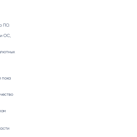
о ПО.
и ОС,
валютных
и пока
чество
лом
ласти