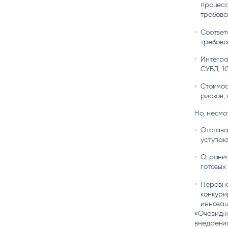
процесс
требова
Соответ
требова
Интегра
СУБД, 1
Стоимос
рисков,
Но, несмо
Отстава
уступаю
Огранич
готовых
Неравно
конкури
инновац
«Очевидн
внедрения