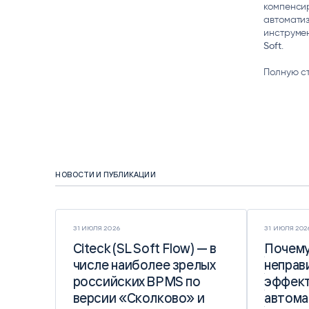
компенси
автоматиз
инструмен
Soft
.
Полную с
НОВОСТИ И ПУБЛИКАЦИИ
31 ИЮЛЯ 2026
31 ИЮЛЯ 202
Citeck (SL Soft Flow) — в
Citeck (SL Soft Flow) — в
Почему
Почему
числе наиболее зрелых
числе наиболее зрелых
неправ
неправ
российских BPMS по
российских BPMS по
эффект
эффект
версии «Сколково» и
версии «Сколково» и
автома
автома