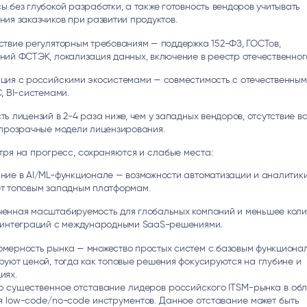
ы без глубокой разработки, а также готовность вендоров учитывать
ния заказчиков при развитии продуктов.
ствие регуляторным требованиям — поддержка 152-ФЗ, ГОСТов,
ний ФСТЭК, локализация данных, включение в реестр отечественног
ция с российскими экосистемами — совместимость с отечественным
С, BI-системами.
ть лицензий в 2-4 раза ниже, чем у западных вендоров, отсутствие 
 прозрачные модели лицензирования.
тря на прогресс, сохраняются и слабые места:
ние в AI/ML-функционале — возможности автоматизации и аналитик
т топовым западным платформам.
енная масштабируемость для глобальных компаний и меньшее коли
 интеграций с международными SaaS-решениями.
мерность рынка — множество простых систем с базовым функциона
руют ценой, тогда как топовые решения фокусируются на глубине и
иях.
о существенное отставание лидеров российского ITSM-рынка в об
 low-code/no-code инструментов. Данное отставание может быть