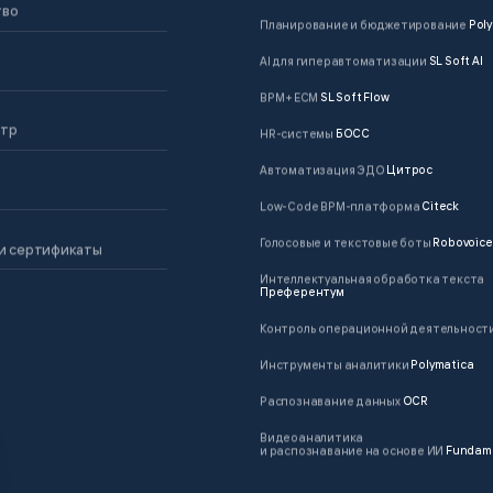
тво
Планирование и бюджетирование
Poly
AI для гиперавтоматизации
SL Soft AI
BPM + ECM
SL Soft Flow
нтр
HR-системы
БОСС
Автоматизация ЭДО
Цитрос
Low-Code BPM-платформа
Citeck
Голосовые и текстовые боты
Robovoice
и сертификаты
Интеллектуальная обработка текста
Преферентум
Контроль операционной деятельност
Инструменты аналитики
Polymatica
Распознавание данных
OCR
Видеоаналитика
и распознавание на основе ИИ
Fundam