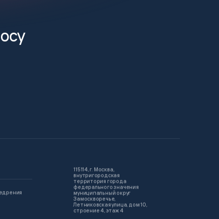
росу
115114, г. Москва,
внутригородская
территория города
федерального значения
недрения
муниципальный округ
Замоскворечье,
Летниковская улица, дом 10,
строение 4, этаж 4