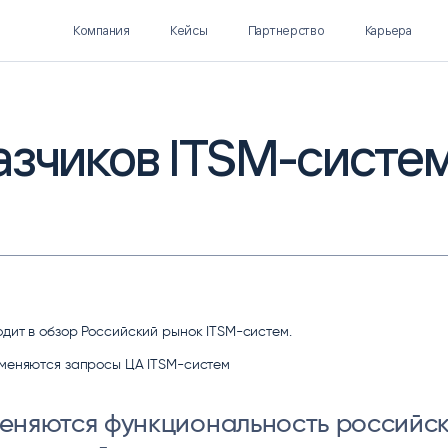
Компания
Кейсы
Партнерство
Карьера
азчиков ITSM-систе
Polymatica EPM
SL Soft AI
ПЛАНИРОВАНИЕ И
AI ДЛЯ ГИПЕРАВТОМАТИЗАЦИИ
БЮДЖЕТИРОВАНИЕ
Нормализация НСИ
Интеллектуальный поиск
IDP
одит в обзор Российский рынок ITSM-систем.
 меняются запросы ЦА ITSM-систем
меняются функциональность российс