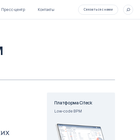
Пресс-центр
Контакты
Связаться с нами
м
SL Soft Flow
БОСС
BPM + ECM
HR-СИСТЕМЫ
HRM-система БОСС
HCM-система БОСС
Платформа Citeck
Low-code BPM
ких