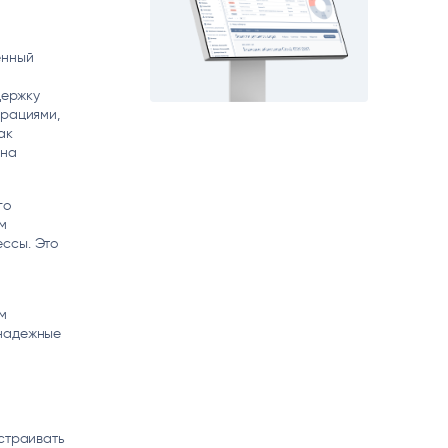
matica
OCR
РУМЕНТЫ АНАЛИТИКИ
РАСПОЗНАВАНИЕ ДАННЫХ
енный
держку
урациями,
ак
ина
го
м
ссы. Это
м
 надежные
страивать