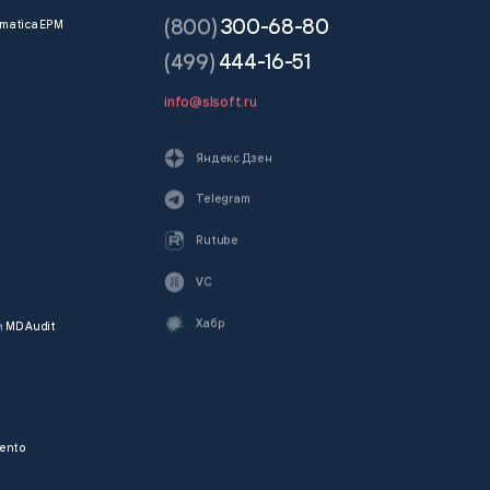
(800)
300-68-80
matica EPM
(499)
444-16-51
info@slsoft.ru
Яндекс Дзен
Telegram
Rutube
VC
Хабр
и
MD Audit
ento