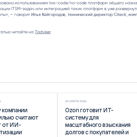
ровано использованием low-code/no-code платформ общего назна
ации ITSM-задач или интеграцией таких платформ в уже развернут
ты», — говорит
Илья Кайгородов
, технический директор
Citeck
, ко
татью читайте на
Tadviser
6
30 ИЮЛЯ 2026
 компании
 компании
Ozon готовит ИТ-
Ozon готовит ИТ-
ильно считают
ильно считают
систему для
систему для
 от ИИ-
 от ИИ-
масштабного взыскания
масштабного взыскания
тизации
тизации
долгов с покупателей и
долгов с покупателей и