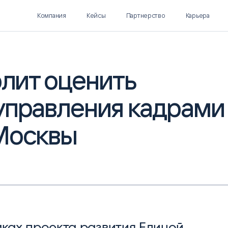
Компания
Кейсы
Партнерство
Карьера
олит оценить
управления кадрами
Polymatica EPM
SL Soft AI
ПЛАНИРОВАНИЕ И
AI ДЛЯ ГИПЕРАВТОМАТИЗАЦИИ
БЮДЖЕТИРОВАНИЕ
Москвы
Нормализация НСИ
Интеллектуальный поиск
IDP
мках проекта развития Единой