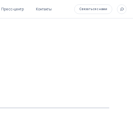
Пресс-центр
Контакты
Связаться с нами
SL Soft Flow
БОСС
BPM + ECM
HR-СИСТЕМЫ
HRM-система БОСС
HCM-система БОСС