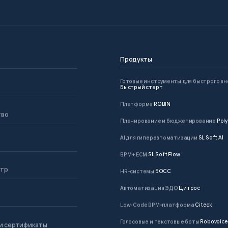
Продукты
Готовые инструменты для быстрого в
Быстрый старт
Платформа
ROBIN
тво
Планирование и бюджетирование
Poly
AI для гиперавтоматизации
SL Soft AI
BPM + ECM
SL Soft Flow
нтр
HR-системы
БОСС
Автоматизация ЭДО
Цитрос
Low-Code BPM-платформа
Citeck
Голосовые и текстовые боты
Robovoice
и сертификаты