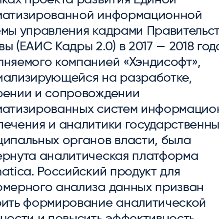
ice
Преферентум
MD Audit
Poly
матизированной информационной
 И ТЕКСТОВЫЕ БОТЫ
ИНТЕЛЛЕКТУАЛЬНАЯ ОБРАБОТКА
КОНТРОЛЬ ОПЕРАЦИОННОЙ
ИНСТ
ТЕКСТА
ДЕЯТЕЛЬНОСТИ
емы управления кадрами Правительс
ы (ЕАИС Кадры 2.0) в 2017 — 2018 год
лняемого компанией «Хэндисофт»,
иализирующейся на разработке,
рении и сопровождении
матизированных систем информацио
печения и аналитики государственны
ципальных органов власти, была
ернута аналитическая платформа
atica. Российский продукт для
омерного анализа данных призван
рить формирование аналитической
тности и повысить эффективность