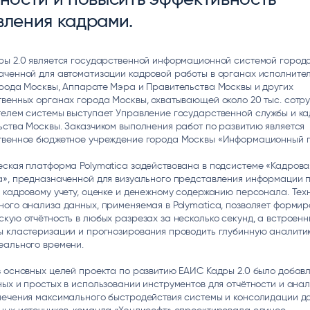
вления кадрами.
ры 2.0 является государственной информационной системой город
аченной для автоматизации кадровой работы в органах исполните
орода Москвы, Аппарате Мэра и Правительства Москвы и других
венных органах города Москвы, охватывающей около 20 тыс. сотру
телем системы выступает Управление государственной службы и к
ства Москвы. Заказчиком выполнения работ по развитию является
твенное бюджетное учреждение города Москвы «Информационный г
еская платформа Polymatica задействована в подсистеме «Кадрова
», предназначенной для визуального представления информации п
 кадровому учету, оценке и денежному содержанию персонала. Тех
ого анализа данных, применяемая в Polymatica, позволяет формир
кую отчётность в любых разрезах за несколько секунд, а встроен
ы кластеризации и прогнозирования проводить глубинную аналитик
еального времени.
 основных целей проекта по развитию ЕАИС Кадры 2.0 было добав
ых и простых в использовании инструментов для отчётности и анал
печения максимального быстродействия системы и консолидации д