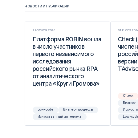
НОВОСТИ И ПУБЛИКАЦИИ
7 АВГУСТА 2026
31 ИЮЛЯ 202
Платформа ROBIN вошла
Платформа ROBIN вошла
Citeck 
Citeck 
в число участников
в число участников
числе 
числе 
первого независимого
первого независимого
россий
россий
исследования
исследования
версии
версии
российского рынка RPA
российского рынка RPA
TAdvise
TAdvise
от аналитического
от аналитического
центра «Круги Громова»
центра «Круги Громова»
Citeck
Бизнес-
Low-code
Бизнес-процессы
Искусст
Искусственный интеллект
Low-cod