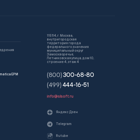
115114, г. Москва,
внутригородская
территория города
федерального значения
недрения
муниципальный округ
Замоскворечье,
Летниковская улица, дом 10,
строение 4, этаж 4
(800)
300-68-80
matica EPM
(499)
444-16-51
info@slsoft.ru
Яндекс Дзен
Telegram
Rutube