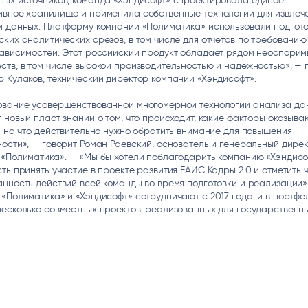
ных источников, команда «Хэндисофт» спроектировала единое
ивное хранилище и применила собственные технологии для извлеч
и данных. Платформу компании «Полиматика» использовали подгот
ких аналитических срезов, в том числе для отчетов по требованию
зависимостей. Этот российский продукт обладает рядом неоспорим
тв, в том числе высокой производительностью и надежностью», — 
 Кулаков, технический директор компании «Хэндисофт».
ование усовершенствованной многомерной технологии анализа да
 новый пласт знаний о том, что происходит, какие факторы оказыва
и на что действительно нужно обратить внимание для повышения
ости», — говорит Роман Раевский, основатель и генеральный дире
«Полиматика». — «Мы бы хотели поблагодарить компанию «Хэндисо
ть принять участие в проекте развития ЕАИС Кадры 2.0 и отметить ч
нность действий всей команды во время подготовки и реализации»
«Полиматика» и «Хэндисофт» сотрудничают с 2017 года, и в портфе
есколько совместных проектов, реализованных для государственн