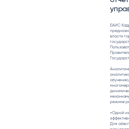
упра
ЕАИС Кад
предназн
власти г
государст
Пользова
Правитель
Государс
Аналитич
аналитика
обучению,
многомерн
динамичес
механизм
режиме р
«Одной из
эффективн
Для обес