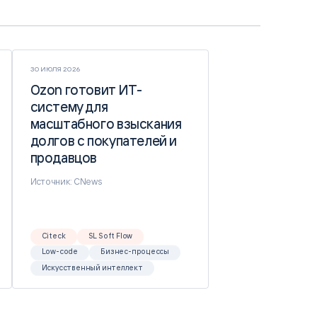
30 ИЮЛЯ 2026
Ozon готовит ИТ-
Ozon готовит ИТ-
систему для
систему для
масштабного взыскания
масштабного взыскания
долгов с покупателей и
долгов с покупателей и
продавцов
продавцов
Источник: CNews
Citeck
SL Soft Flow
Low-code
Бизнес-процессы
Искусственный интеллект