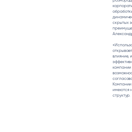
разнород
корпорат
обработк
динамичес
скрытых 
преимущес
Александр
«Использ
открывает
влияние, 
эффективн
компании 
возможнос
согласова
Компании 
имеются н
структур.