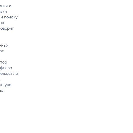
ения и
овки
 и поиску
ых
говорит
нных
ют
ктор
фт» за
ёткость и
.
ле уже
ых