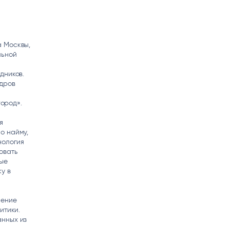
а Москвы,
льной
дников.
адров
ород».
я
о найму,
нология
овать
ные
у в
ление
итики.
анных из