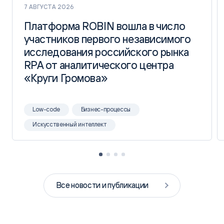
7 АВГУСТА 2026
Платформа ROBIN вошла в число
Платформа ROBIN вошла в число
участников первого независимого
участников первого независимого
исследования российского рынка
исследования российского рынка
RPA от аналитического центра
RPA от аналитического центра
«Круги Громова»
«Круги Громова»
Low-code
Бизнес-процессы
Искусственный интеллект
Все новости и публикации