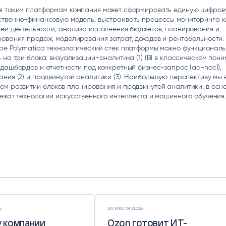
я таким платформам компания может сформировать единую цифро
ственно-финансовую модель, выстраивать процессы мониторинга 
ей деятельности, анализа исполнения бюджетов, планирования и
ования продаж, моделирования затрат, доходов и рентабельности.
ре Polymatica технологический стек платформы можно функционал
 на три блока: визуализации+аналитика (1) (BI в классическом пони
дашбордов и отчетности под конкретный бизнес-запрос (ad-hoc)),
ния (2) и продвинутой аналитики (3). Наибольшую перспективу мы 
м развитии блоков планирования и продвинутой аналитики, в осн
ежат технологии искусственного интеллекта и машинного обучения
6
30 ИЮЛЯ 2026
 компании
 компании
Ozon готовит ИТ-
Ozon готовит ИТ-