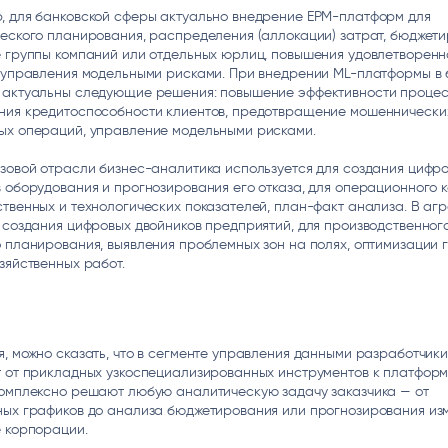
, для банковской сферы актуально внедрение EPM-платформ для
еского планирования, распределения (аллокации) затрат, бюджет
е группы компаний или отдельных юрлиц, повышения удовлетворенн
, управления модельными рисками. При внедрении ML-платформы в 
 актуальны следующие решения: повышение эффективности проце
ния кредитоспособности клиентов, предотвращение мошеннически
ых операций, управление модельными рисками.
зовой отрасли бизнес-аналитика используется для создания цифр
 оборудования и прогнозирования его отказа, для операционного 
твенных и технологических показателей, план-факт анализа. В аг
 создания цифровых двойников предприятий, для производственног
 планирования, выявления проблемных зон на полях, оптимизации 
зяйственных работ.
, можно сказать, что в сегменте управления данными разработчик
т от прикладных узкоспециализированных инструментов к платформ
комплексно решают любую аналитическую задачу заказчика — от
ных графиков до анализа бюджетирования или прогнозирования из
 корпорации.