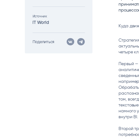
принимать
Цитрос
Citeck
Robovo
процессо
АВТОМАТИЗАЦИЯ ЭДО
LOW-CODE BPM-ПЛАТФОРМА
ГОЛОСОВЫЕ
Источник
IT World
Куда движ
Fundamento
ВИДЕОАНАЛИТИКА
И РАСПОЗНАВАНИЕ НА ОСНОВЕ
Стратеги
Поделиться
ИИ
актуальны
четыре кл
Первый —
аналитиче
сведенным
например,
Обрабаты
распознав
том, всег
текстовые
намного 
внутри BI.
Второй т
потребнос