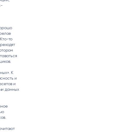
с-
хорошо
зрелое
Кто-то
ереходят
котором
ставаться
щиков.
ных». К
сность и
асетов и
ачи данных
мное
ью
ов.
очитают