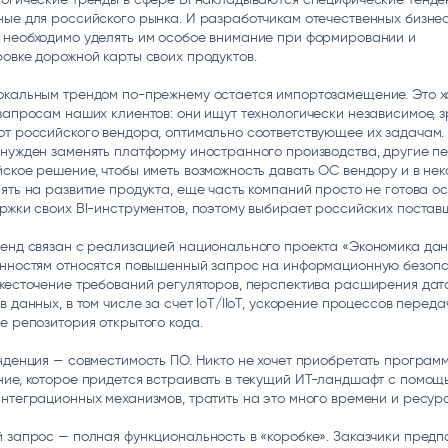
ые для российского рынка. И разработчикам отечественных бизне
 необходимо уделять им особое внимание при формировании и
овке дорожной карты своих продуктов.
окальным трендом по-прежнему остается импортозамещение. Это 
запросам наших клиентов: они ищут технологически независимое, 
т российского вендора, оптимально соответствующее их задачам. 
нужден заменять платформу иностранного производства, другие п
ское решение, чтобы иметь возможность давать ОС вендору и в не
ять на развитие продукта, еще часть компаний просто не готова о
ржки своих BI-инструментов, поэтому выбирает российских постав
енд связан с реализацией национального проекта «Экономика дан
енностям относятся повышенный запрос на информационную безопа
жесточение требований регуляторов, перспектива расширения дат
в данных, в том числе за счет IoT/IIoT, ускорение процессов перед
е репозитория открытого кода.
нденция — совместимость ПО. Никто не хочет приобретать програм
ние, которое придется встраивать в текущий ИТ-ландшафт с помощ
нтеграционных механизмов, тратить на это много времени и ресурс
 запрос — полная функциональность в «коробке». Заказчики предп