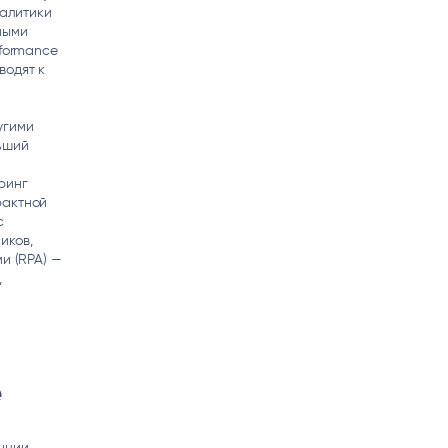
налитики
ными
rformance
водят к
угими
ьший
ринг
рактной
с
иков,
и (RPA) —
,
е
нции,