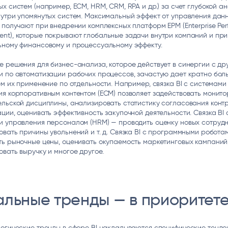
х систем (например, ECM, HRM, CRM, RPA и др.) за счет глубокой а
нутри упомянутых систем. Максимальный эффект от управления дан
 получают при внедрении комплексных платформ EPM (Enterprise Pe
t), которые покрывают глобальные задачи внутри компаний и при
ьному финансовому и процессуальному эффекту.
 решения для бизнес-анализа, которое действует в синергии с др
и по автоматизации рабочих процессов, зачастую дает кратно бол
ем их применение по отдельности. Например, связка BI с системами
я корпоративным контентом (ECM) позволяет задействовать монито
льской дисциплины, анализировать статистику согласования конт
ции, оценивать эффективность закупочной деятельности. Связка BI 
 управления персоналом (HRM) — проводить оценку новых сотрудн
вать причины увольнений и т. д. Связка BI с программными роботам
ь рыночные цены, оценивать окупаемость маркетинговых кампаний
вать выручку и многое другое.
альные тренды — в приоритет
огические тренды в сфере BI накладываются специфические тенде