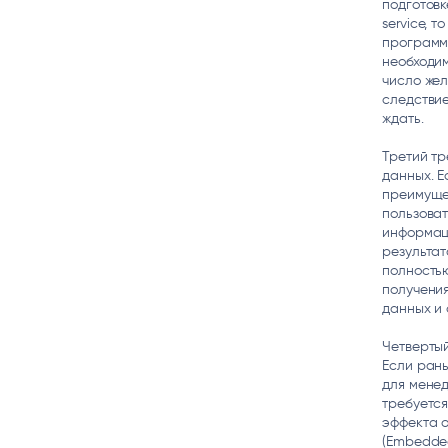
подготовк
service, 
программи
необходи
число жел
следствие
ждать.
Третий тр
данных. 
преимуще
пользоват
информаци
результат
полностью
получения
данных и 
Четвертый
Если рань
для менед
требуется
эффекта 
(Embedded