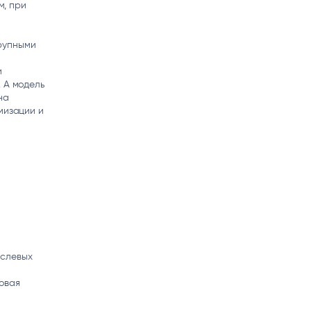
м, при
рупными
и
. А модель
на
мизации и
аслевых
овая