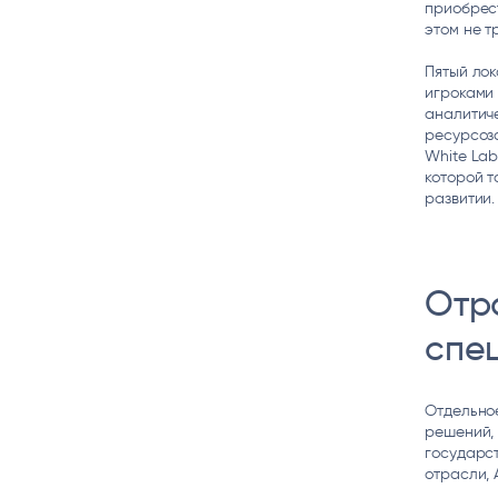
приобрес
этом не т
Пятый ло
игроками 
аналитиче
ресурсоза
White Lab
которой т
развитии.
Отр
спе
Отдельно
решений, 
государст
отрасли, 