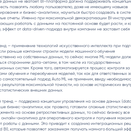
е данных не хватает. BI-платформа должна поддерживать концепцию
то есть позволять любому пользователю, даже не имеющему навыков
рования и бизнес-аналитики, научиться быстро создавать в сист
мые отчеты. Именно при максимальной демократизации BI-инструм
ающих работать с данными на постоянной основе будет расти, и к
, эффект от data-driven-подхода внутри компании не заставит себя
енд — применение технологий искусственного интеллекта при подг
Если раньше компании строили модели машинного обучения
ственно на собственных данных, то сейчас многие ML-модели долж
ься сторонними дата-сетами, в том числе из государственных
онных систем. Кроме того, автоматизируется процесс контроля за
ами обучения и переобучения моделей, так как для ответственных 
 самостоятельный подход Auto ML не применим, ввиду необходимо
 результатов максимальной точности, на основе исторических вну
статистических внешних данных.
 тренд — поддержка концепции управления на основе данных (data-
ше бизнес-аналитики, как правило, готовили сложные статистическ
жмента на основе ретроспективных данных, то сейчас бизнесу все
 онлайн-аналитика для оперативного контроля и получения макси
от работы с данными. Это приводит к созданию интеграционных ре
 BI), которые позволяют заказчикам получать намного больший эфф