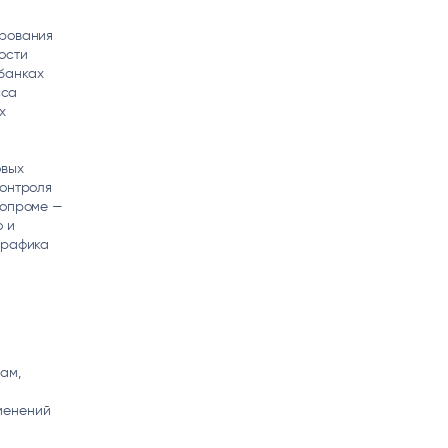
ирования
ости
банках
сса
х
овых
контроля
ропроме —
о и
графика
и
ам,
менений