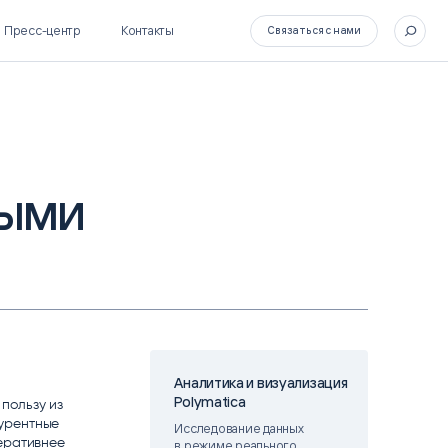
Пресс-центр
Контакты
Связаться с нами
ными
SL Soft Flow
БОСС
BPM + ECM
HR-СИСТЕМЫ
HRM-система БОСС
HCM-система БОСС
Аналитика и визуализация
Polymatica
пользу из
урентные
Исследование данных
еративнее
в режиме реального