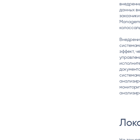
внедренны
данных в
заказчики
Managemen
колоссал
Внедрение
системам
эффект, ч
управлени
исполните
документа
системами
анализиро
мониторит
анализиро
Лок
На технол