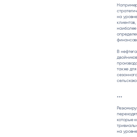
Например
стратегич
на уровн
клиентов
наиболее
определе
финансов
В нефтега
двойников
производс
также для
сезонного
сельскохо
***
Резюмируя
переходя
которые 
тривиаль
на уровне