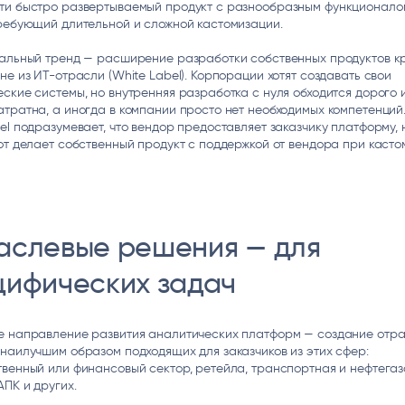
ти быстро развертываемый продукт с разнообразным функционало
ребующий длительной и сложной кастомизации.
кальный тренд — расширение разработки собственных продуктов к
не из ИТ-отрасли (White Label). Корпорации хотят создавать свои
ские системы, но внутренняя разработка с нуля обходится дорого 
тратна, а иногда в компании просто нет необходимых компетенций
el подразумевает, что вендор предоставляет заказчику платформу, 
от делает собственный продукт с поддержкой от вендора при касто
аслевые решения — для
цифических задач
е направление развития аналитических платформ — создание отр
наилучшим образом подходящих для заказчиков из этих сфер:
венный или финансовый сектор, ретейла, транспортная и нефтегаз
АПК и других.