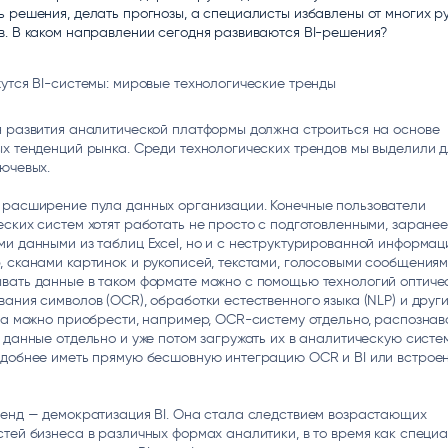
 решения, делать прогнозы, а специалисты избавлены от многих р
ice
Преферентум
MD Audit
Poly
в. В каком направлении сегодня развиваются BI-решения?
 И ТЕКСТОВЫЕ БОТЫ
ИНТЕЛЛЕКТУАЛЬНАЯ ОБРАБОТКА
КОНТРОЛЬ ОПЕРАЦИОННОЙ
ИНСТ
ТЕКСТА
ДЕЯТЕЛЬНОСТИ
утся BI-системы: мировые технологические тренды
я развития аналитической платформы должна строиться на основе
х тенденций рынка. Среди технологических трендов мы выделили д
ючевых.
 расширение пула данных организации. Конечные пользователи
ских систем хотят работать не просто с подготовленными, заране
и данными из таблиц Excel, но и с неструктурированной информац
 сканами картинок и рукописей, текстами, голосовыми сообщениями 
вать данные в таком формате можно с помощью технологий оптиче
ания символов (OCR), обработки естественного языка (NLP) и други
да можно приобрести, например, OCR-систему отдельно, распознав
 данные отдельно и уже потом загружать их в аналитическую систем
удобнее иметь прямую бесшовную интеграцию OCR и BI или встро
ренд — демократизация BI. Она стала следствием возрастающих
тей бизнеса в различных формах аналитики, в то время как специа