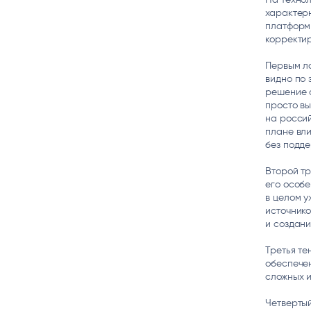
характерн
платформ
корректир
Первым л
видно по 
решение о
просто вы
на россий
плане вли
без подде
Второй тр
его особ
в целом у
источнико
и создани
Третья те
обеспече
сложных и
Четвертый