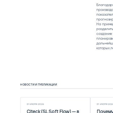
Благодар
производ
показател
прогнозир
На приме
разделить
создание 
планирова
дальнейше
которых л
НОВОСТИ И ПУБЛИКАЦИИ
31 ИЮЛЯ 2026
31 ИЮЛЯ 202
Citeck (SL Soft Flow) — в
Citeck (SL Soft Flow) — в
Почему
Почему