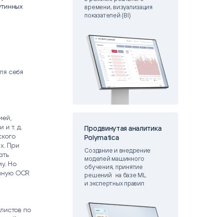
утинных
matica
времени, визуализация
OCR
показателей (BI)
РУМЕНТЫ АНАЛИТИКИ
РАСПОЗНАВАНИЕ ДАННЫХ
ля себя
е
ией,
и т. д.
Продвинутая аналитика
ского
Polymatica
х. При
Создание и внедрение
ать
моделей машинного
у. Но
обучения, принятие
енную OCR
решений на базе ML
и экспертных правил
листов по