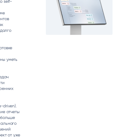
 self-
еме
ентов
ак
 долго
отовке
ны уметь
задач
сти
тренних
driven).
ие отчеты
 больше
мального
шений
ект от уже