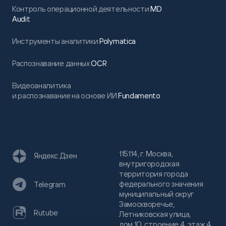
Контроль операционной деятельности
MD
Audit
Инструменты аналитики
Polymatica
Распознавание данных
OCR
Видеоаналитика
и распознавание на основе ИИ
Fundamento
115114, г. Москва,
Яндекс Дзен
внутригородская
территория города
федерального значения
Telegram
муниципальный округ
Замоскворечье,
Rutube
Летниковская улица,
дом 10, строение 4, этаж 4