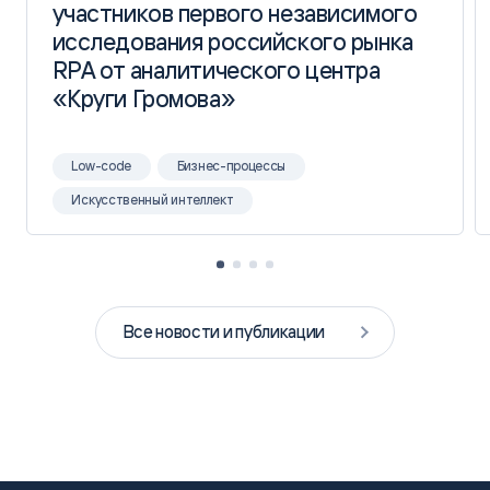
участников первого независимого
участников первого независимого
исследования российского рынка
исследования российского рынка
RPA от аналитического центра
RPA от аналитического центра
«Круги Громова»
«Круги Громова»
Low-code
Бизнес-процессы
Искусственный интеллект
Все новости и публикации