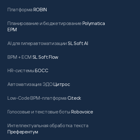
Платформа
ROBIN
Планирование и бюджетирование
Polymatica
EPM
AI для гиперавтоматизации
SL Soft AI
BPM + ECM
SL Soft Flow
HR-системы
БОСС
Автоматизация ЭДО
Цитрос
Low-Code BPM-платформа
Citeck
Голосовые и текстовые боты
Robovoice
Интеллектуальная обработка текста
Преферентум