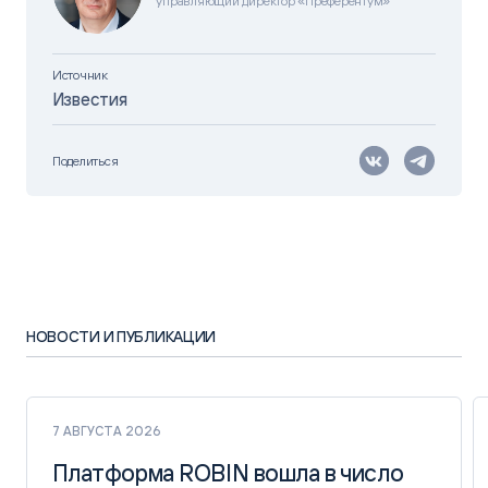
управляющий директор «Преферентум»
Источник
Известия
Поделиться
НОВОСТИ И ПУБЛИКАЦИИ
7 АВГУСТА 2026
Платформа ROBIN вошла в число
Платформа ROBIN вошла в число