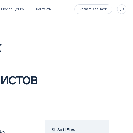
Пресс-центр
Контакты
Связаться с нами
к
SL Soft Flow
БОСС
BPM + ECM
HR-СИСТЕМЫ
мистов
HRM-система БОСС
HCM-система БОСС
SL Soft Flow
de