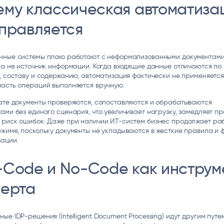
ему классическая автоматиза
справляется
нные системы плохо работают с неформализованными документами 
 а не источник информации. Когда входящие данные отличаются по
, составу и содержанию, автоматизация фактически не применяется
асть операций выполняется вручную.
тате документы проверяются, сопоставляются и обрабатываются
ами без единого сценария, что увеличивает нагрузку, замедляет п
 риск ошибок. Даже при наличии ИТ-систем бизнес продолжает раб
жиме, поскольку документы не укладываются в жесткие правила и
ации.
-Code и No-Code как инструм
перта
нные
IDP-решения
(Intelligent Document Processing) идут другим путе