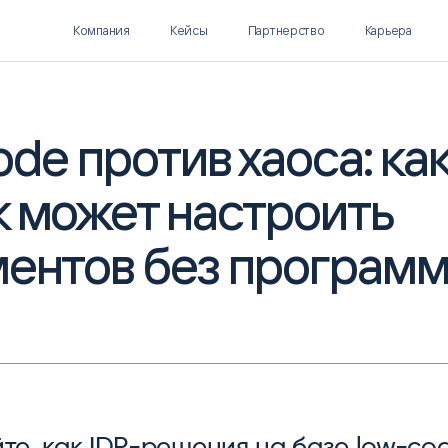
Компания
Кейсы
Партнерство
Карьера
de против хаоса: ка
к может настроить
Polymatica EPM
SL Soft AI
ПЛАНИРОВАНИЕ И
AI ДЛЯ ГИПЕРАВТОМАТИЗАЦИИ
БЮДЖЕТИРОВАНИЕ
ментов без програм
Нормализация НСИ
Интеллектуальный поиск
IDP
те, как IDP-решения на базе low-co