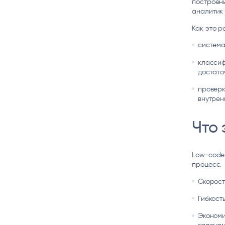
построены
аналитик 
Как это р
система
классиф
достато
проверк
внутрен
Что 
Low-code
процесс.
Скорост
Гибкост
Экономи