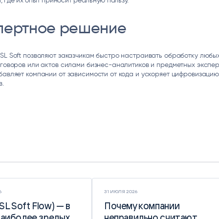
, где их опыт приносит реальную пользу.
пертное решение
SL Soft позволяют заказчикам быстро настраивать обработку любы
оговоров или актов силами бизнес-аналитиков и предметных экспер
бавляет компании от зависимости от кода и ускоряет цифровизаци
в.
6
31 ИЮЛЯ 2026
(SL Soft Flow) — в
(SL Soft Flow) — в
Почему компании
Почему компании
наиболее зрелых
наиболее зрелых
неправильно считают
неправильно считают