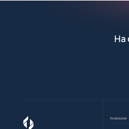
На 
Компания