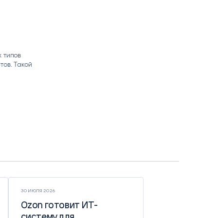
х типов
тов. Такой
ю
30 ИЮЛЯ 2026
Ozon готовит ИТ-
Ozon готовит ИТ-
систему для
систему для