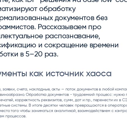
ice
Преферентум
MD Audit
Poly
матизируют обработку
 И ТЕКСТОВЫЕ БОТЫ
ИНТЕЛЛЕКТУАЛЬНАЯ ОБРАБОТКА
КОНТРОЛЬ ОПЕРАЦИОННОЙ
ИНСТ
ТЕКСТА
ДЕЯТЕЛЬНОСТИ
рмализованных документов без
раммистов. Рассказываем про
ллектуальное распознавание,
сификацию и сокращение времени
отки в 5–20 раз.
менты как источник хаоса
, заявки, счета, накладные, акты — поток документов в любой комп
винообразно. Обработка документов - трудоемкий процесс: нужно 
ечатей, корректность реквизитов, сумм, дат и пр., перенести их в С
етные системы. В итоге десятки человек превращаются в оператор
место того чтобы заниматься аналитикой, взаимодействием с контр
ем процессов.