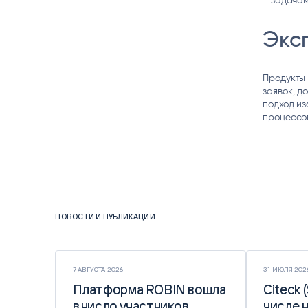
задачам
Экс
Продукты 
заявок, д
подход из
процессо
НОВОСТИ И ПУБЛИКАЦИИ
7 АВГУСТА 2026
31 ИЮЛЯ 202
Платформа ROBIN вошла
Платформа ROBIN вошла
Citeck 
Citeck 
в число участников
в число участников
числе 
числе 