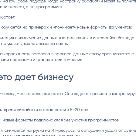
 на low-code-подходе, когда настройку обработки может выполнит
или эксперт, а не программист.
аботает:
 обучается на примерах и «понимает» новые форматы документов;
икация и извлечение данных настраиваются в интерфейсе без кода
чно указать, какие элементы важны;
а корректности встроена в процесс: данные сразу сравниваются с
ними системами и стандартами компании.
это дает бизнесу
-подход меняет роль экспертов. Они задают правила и контролиру
ь: время обработки сокращается в 5–20 раз.
ь: новые форматы подключаются без участия программистов.
я: снижается нагрузка на ИТ-ресурсы, а сотрудники уходят от рутин