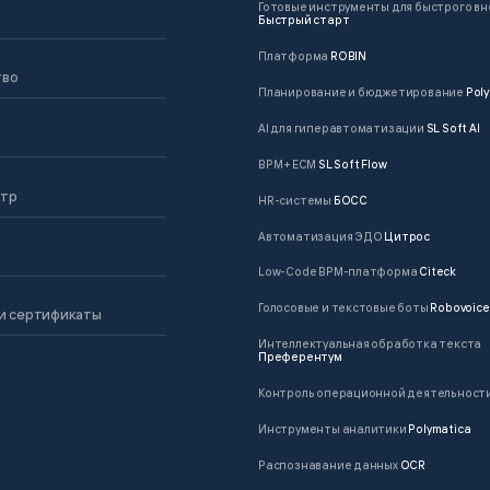
Готовые инструменты для быстрого в
Быстрый старт
Платформа
ROBIN
тво
Планирование и бюджетирование
Poly
AI для гиперавтоматизации
SL Soft AI
BPM + ECM
SL Soft Flow
нтр
HR-системы
БОСС
Автоматизация ЭДО
Цитрос
Low-Code BPM-платформа
Citeck
Голосовые и текстовые боты
Robovoice
и сертификаты
Интеллектуальная обработка текста
Преферентум
Контроль операционной деятельност
Инструменты аналитики
Polymatica
Распознавание данных
OCR