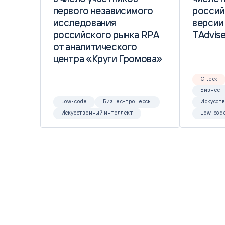
первого независимого
первого независимого
россий
россий
исследования
исследования
версии
версии
российского рынка RPA
российского рынка RPA
TAdvise
TAdvise
от аналитического
от аналитического
центра «Круги Громова»
центра «Круги Громова»
Citeck
Бизнес-
Low-code
Бизнес-процессы
Искусст
Искусственный интеллект
Low-cod