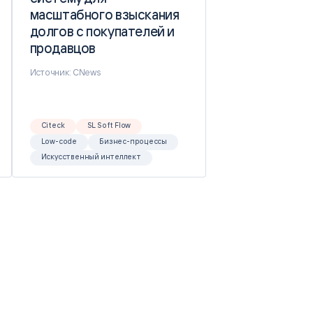
масштабного взыскания
масштабного взыскания
долгов с покупателей и
долгов с покупателей и
продавцов
продавцов
Источник: CNews
Citeck
SL Soft Flow
Low-code
Бизнес-процессы
Искусственный интеллект