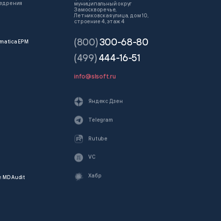
недрения
муниципальный округ
Замоскворечье,
Летниковская улица, дом 10,
строение 4, этаж 4
(800)
300-68-80
matica EPM
(499)
444-16-51
info@slsoft.ru
Яндекс Дзен
Telegram
Rutube
VC
Хабр
и
MD Audit