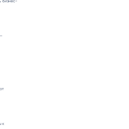
ь бизнес-
 —
ют
ы к