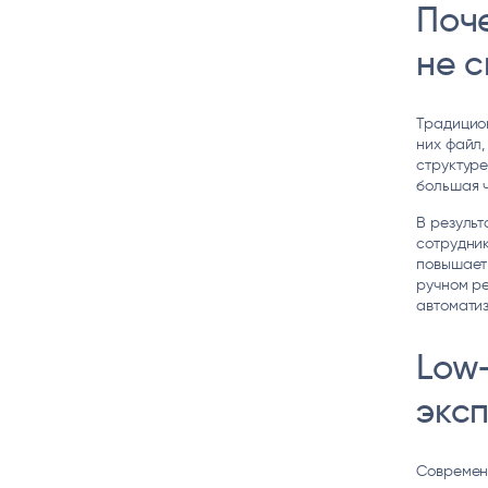
Поч
не 
Традицио
них файл,
структуре
большая ч
В резуль
сотрудник
повышает
ручном ре
автоматиз
Low
экс
Совреме