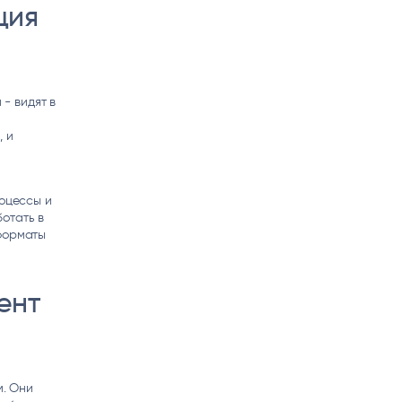
ция
- видят в
, и
роцессы и
отать в
 форматы
ент
м. Они