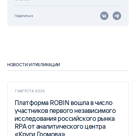
Поделиться
НОВОСТИ И ПУБЛИКАЦИИ
7 АВГУСТА 2026
Платформа ROBIN вошла в число
Платформа ROBIN вошла в число
участников первого независимого
участников первого независимого
исследования российского рынка
исследования российского рынка
RPA от аналитического центра
RPA от аналитического центра
«Круги Громова»
«Круги Громова»