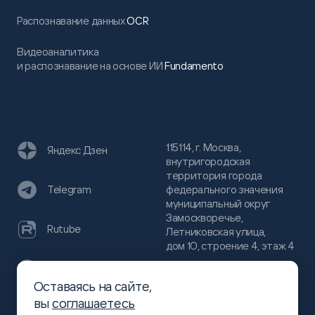
Распознавание данных
OCR
Видеоаналитика
и распознавание на основе ИИ
Fundamento
115114, г. Москва,
Яндекс Дзен
внутригородская
территория города
федерального значения
Telegram
муниципальный округ
Замоскворечье,
Rutube
Летниковская улица,
дом 10, строение 4, этаж 4
VC
Оставаясь на сайте,
(800)
300-68-80
вы
соглашаетесь
Хабр