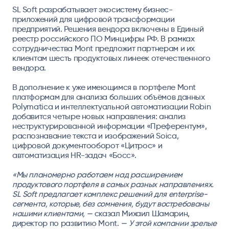
SL Soft разрабатывает экосистему бизнес-
приложений для цифровой трансформации
предприятий. Решения вендора включены в Единый
реестр российского ПО Минцифры РФ. В рамках
сотрудничества Mont предложит партнерам и их
клиентам шесть продуктовых линеек отечественного
вендора.
В дополнение к уже имеющимся в портфеле Mont
платформам для анализа больших объёмов данных
Polymatica и интеллектуальной автоматизации Robin
добавится четыре новых направления: анализ
неструктурированной информации «Преферентум»,
распознавание текста и изображений Soica,
цифровой документооборот «Цитрос» и
автоматизация HR-задач «Босс».
«Мы планомерно работаем над расширением
продуктового портфеля в самых разных направлениях.
SL Soft предлагает комплекс решений для enterprise-
сегмента, которые, без сомнения, будут востребованы
нашими клиентами, —
сказал
Михаил Шамарин,
директор по развитию Mont
.
— У этой компании зрелые