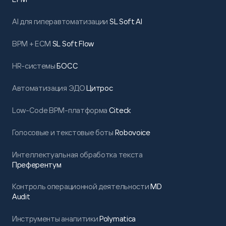
AI для гиперавтоматизации
SL Soft AI
BPM + ECM
SL Soft Flow
HR-системы
БОСС
Автоматизация ЭДО
Цитрос
Low-Code BPM-платформа
Citeck
Голосовые и текстовые боты
Robovoice
Интеллектуальная обработка текста
Преферентум
Контроль операционной деятельности
MD
Audit
Инструменты аналитики
Polymatica