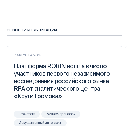
НОВОСТИ И ПУБЛИКАЦИИ
7 АВГУСТА 2026
Платформа ROBIN вошла в число
Платформа ROBIN вошла в число
участников первого независимого
участников первого независимого
исследования российского рынка
исследования российского рынка
RPA от аналитического центра
RPA от аналитического центра
«Круги Громова»
«Круги Громова»
Low-code
Бизнес-процессы
Искусственный интеллект