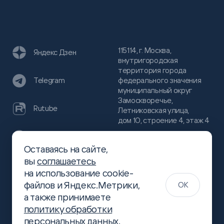
115114, г. Москва,
Яндекс Дзен
внутригородская
территория города
федерального значения
Telegram
муниципальный округ
Замоскворечье,
Rutube
Летниковская улица,
дом 10, строение 4, этаж 4
VC
Оставаясь на сайте,
(800)
300-68-80
вы
соглашаетесь
Хабр
на использование cookie-
(499)
444-16-51
файлов и Яндекс.Метрики,
OK
info@slsoft.ru
а также принимаете
политику обработки
персональных данных
.