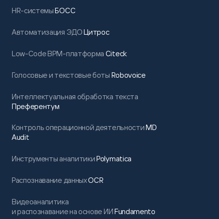
HR-системы
БОСС
Автоматизация ЭДО
Цитрос
Low-Code BPM-платформа
Citeck
Голосовые и текстовые боты
Robovoice
Интеллектуальная обработка текста
Преферентум
Контроль операционной деятельности
MD
Audit
Инструменты аналитики
Polymatica
Распознавание данных
OCR
Видеоаналитика
и распознавание на основе ИИ
Fundamento