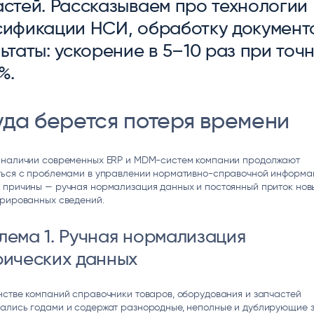
астей. Рассказываем про технологии
ice
Преферентум
MD Audit
Poly
сификации НСИ, обработку документ
 И ТЕКСТОВЫЕ БОТЫ
ИНТЕЛЛЕКТУАЛЬНАЯ ОБРАБОТКА
КОНТРОЛЬ ОПЕРАЦИОННОЙ
ИНСТ
ТЕКСТА
ДЕЯТЕЛЬНОСТИ
ьтаты: ускорение в 5–10 раз при точ
%.
уда берется потеря времени
 наличии современных ERP и MDM-систем компании продолжают
ться с проблемами в управлении нормативно-справочной информа
 причины — ручная нормализация данных и постоянный приток нов
урированных сведений.
лема 1. Ручная нормализация
рических данных
стве компаний справочники товаров, оборудования и запчастей
ались годами и содержат разнородные, неполные и дублирующие з