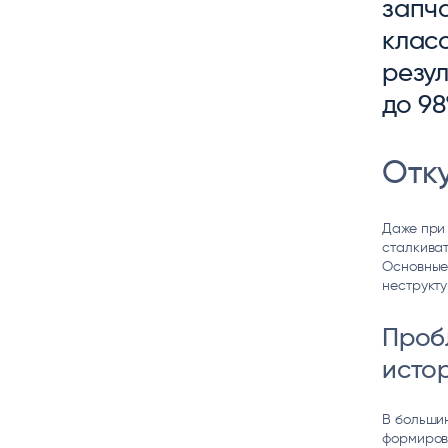
запч
Цитрос
Citeck
Robovo
клас
АВТОМАТИЗАЦИЯ ЭДО
LOW-CODE BPM-ПЛАТФОРМА
ГОЛОСОВЫЕ
резул
Fundamento
до 98
ВИДЕОАНАЛИТИКА
И РАСПОЗНАВАНИЕ НА ОСНОВЕ
ИИ
Отк
Даже при
сталкива
Основные
неструкт
Проб
исто
В большин
формиров