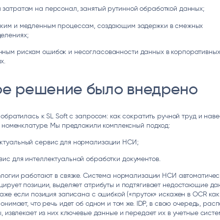
 затратам на персонал, занятый рутинной обработкой данных;
ким и медленным процессам, создающим задержки в смежных
елениях;
ным рискам ошибок и несогласованности данных в корпоративны
х.
ое решение было внедрено
обратилась к SL Soft с запросом: как сократить ручной труд и наве
 номенклатуре. Мы предложили комплексный подход:
ктуальный сервис для нормализации НСИ;
вис
для интеллектуальной обработки документов.
ологии работают в связке. Система нормализации НСИ автоматичес
ирует позиции, выделяет атрибуты и подтягивает недостающие да
аже если позиция записана с ошибкой («пруток» искажен в OCR как 
онимает, что речь идет об одном и том же. IDP, в свою очередь, рас
, извлекает из них ключевые данные и передает их в учетные систе