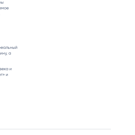
ры
емое
.
 реальный
ину, а
века и
т» и