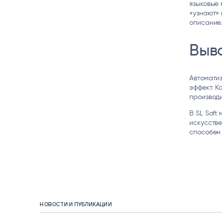
языковые 
«узнают» 
описание.
Выв
Автоматиз
эффект. К
производи
В SL Soft
искусстве
способен 
НОВОСТИ И ПУБЛИКАЦИИ