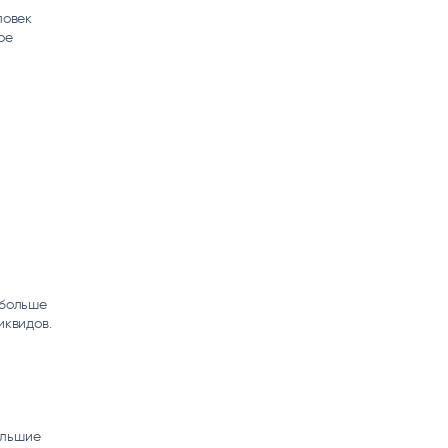
ловек
ое
 больше
иквидов.
ольшие