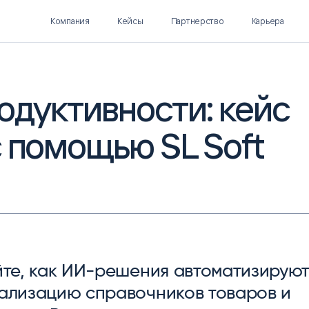
Компания
Кейсы
Партнерство
Карьера
одуктивности: кейс
 помощью SL Soft
Polymatica EPM
SL Soft AI
ПЛАНИРОВАНИЕ И
AI ДЛЯ ГИПЕРАВТОМАТИЗАЦИИ
БЮДЖЕТИРОВАНИЕ
Нормализация НСИ
Интеллектуальный поиск
IDP
йте, как ИИ-решения автоматизирую
ализацию справочников товаров и