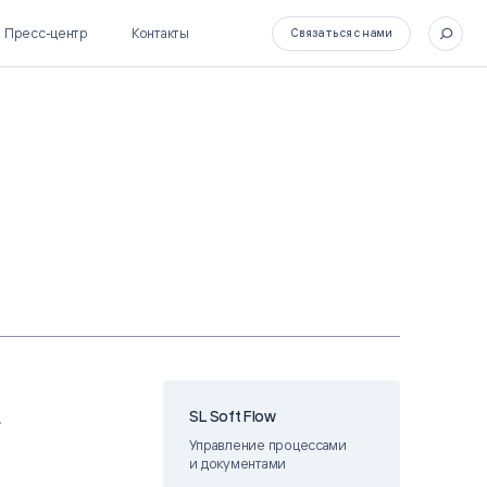
Пресс-центр
Контакты
Связаться с нами
SL Soft Flow
БОСС
BPM + ECM
HR-СИСТЕМЫ
HRM-система БОСС
HCM-система БОСС
SL Soft Flow
т
Управление процессами
и документами