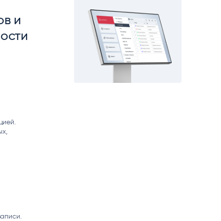
matica
OCR
ов и
РУМЕНТЫ АНАЛИТИКИ
РАСПОЗНАВАНИЕ ДАННЫХ
ности
цией.
ых,
аписи.