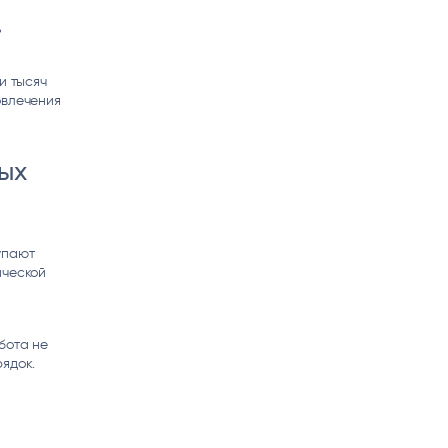
ь
и тысяч
овлечения
ых
упают
ической
бота не
ядок.