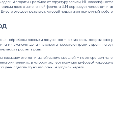
модели. Алгоритмы разбирают структуру записи, ML-классификато
позиции даже в измененной форме, а LLM формирует человеко-чита
 Вместе это дает результат, который недоступен при ручной работе
од
ация обработки данных и документов — активность, которая дает
омпании экономят деньги, эксперты перестают тратить время на рут
тельность растет в разы.
 мы называем это когнитивной автоматизацией — партнерством чело
нного интеллекта, в котором эксперт получает цифровой «экзоскеле
за день сделать то, на что раньше уходили недели.