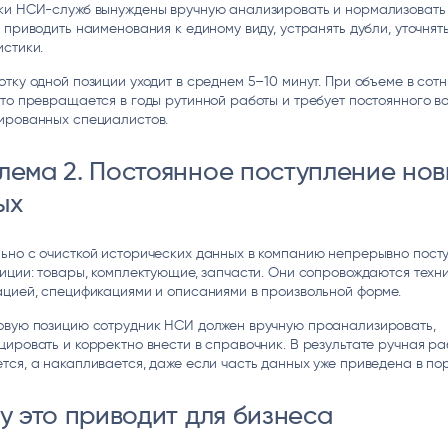
ки НСИ-служб вынуждены вручную анализировать и нормализовать
 приводить наименования к единому виду, устранять дубли, уточнят
стики.
тку одной позиции уходит в среднем 5–10 минут. При объеме в сотн
то превращается в годы рутинной работы и требует постоянного в
ированных специалистов.
лема 2. Постоянное поступление нов
ых
ьно с очисткой исторических данных в компанию непрерывно пост
иции: товары, комплектующие, запчасти. Они сопровождаются техн
цией, спецификациями и описаниями в произвольной форме.
овую позицию сотрудник НСИ должен вручную проанализировать,
ировать и корректно внести в справочник. В результате ручная ра
ся, а накапливается, даже если часть данных уже приведена в пор
у это приводит для бизнеса