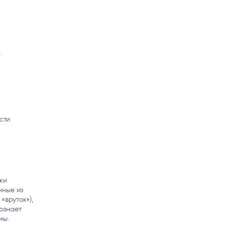
х
сти
ки
нные из
«вруток»),
познает
мы.