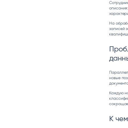
Сотрудни
описания:
характери
На обрабо
записей э
квалифиц
Проб
данн
Параллел
новые поз
документа
Каждую н
классифиц
сокращает
К чем