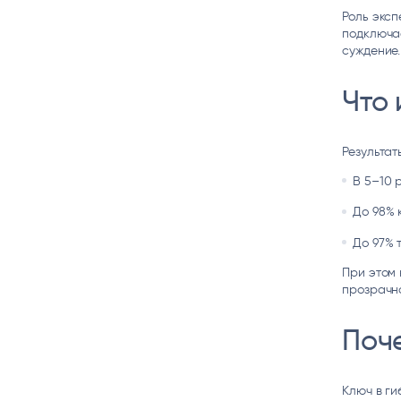
Роль эксп
подключае
суждение.
Что 
Результат
В 5–10 
До 98% 
До 97% 
При этом 
прозрачно
Поче
Ключ в ги