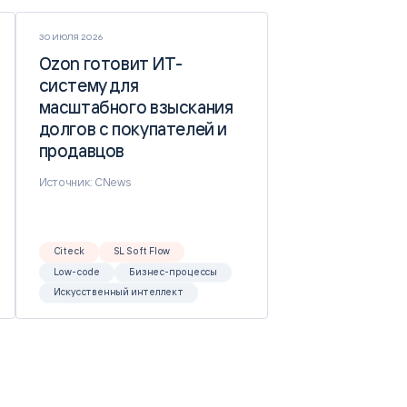
30 ИЮЛЯ 2026
Ozon готовит ИТ-
Ozon готовит ИТ-
систему для
систему для
масштабного взыскания
масштабного взыскания
долгов с покупателей и
долгов с покупателей и
продавцов
продавцов
Источник: CNews
Citeck
SL Soft Flow
Low-code
Бизнес-процессы
Искусственный интеллект