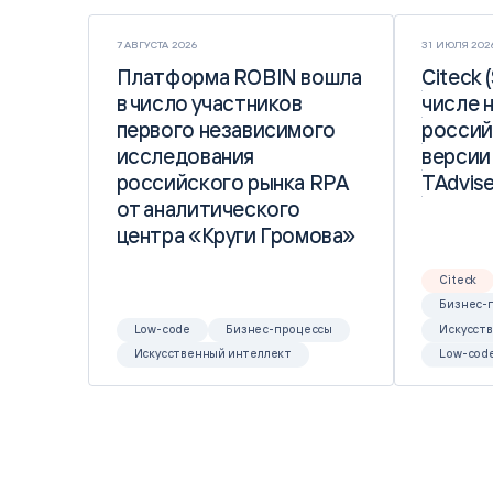
7 АВГУСТА 2026
31 ИЮЛЯ 202
Платформа ROBIN вошла
Платформа ROBIN вошла
Citeck 
Citeck 
в число участников
в число участников
числе 
числе 
первого независимого
первого независимого
россий
россий
исследования
исследования
версии
версии
российского рынка RPA
российского рынка RPA
TAdvise
TAdvise
от аналитического
от аналитического
центра «Круги Громова»
центра «Круги Громова»
Citeck
Бизнес-
Low-code
Бизнес-процессы
Искусст
Искусственный интеллект
Low-cod