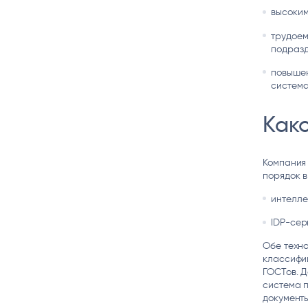
высоким
трудоем
подразд
повышен
система
Как
Компания 
порядок в
интелле
IDP-сер
Обе техн
классифиц
ГОСТов. Д
система п
документы