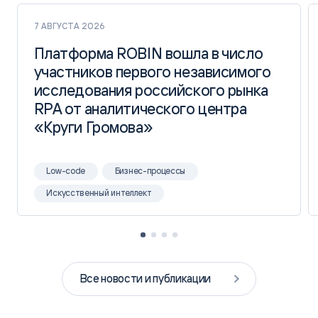
7 АВГУСТА 2026
Платформа ROBIN вошла в число
Платформа ROBIN вошла в число
участников первого независимого
участников первого независимого
исследования российского рынка
исследования российского рынка
RPA от аналитического центра
RPA от аналитического центра
«Круги Громова»
«Круги Громова»
Low-code
Бизнес-процессы
Искусственный интеллект
Все новости и публикации