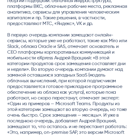
Георгий Подбуцкий: облачная инфраструктура,
платформы ВКС, облачные рабочие места, рекламная
аналитика, сервисы для управления человеческим
капиталом и пр. Такие решения, в частности,
предоставляют МТС, «Яндекс», VK и др.
В первую очередь компании замещают онлайн-
сервисы, которые уже не работают, такие как Miro или
Slack, облака Oracle и SAS, отмечает основатель и
CEO платформы корпоративных коммуникаций и
мобильности eXpress Андрей Врацкий: «В этой
категории продуктов срок замещения составляет дни
и недели». Во вторую очередь компании думают над
заменой оставшихся западных SaaS (модель
облачных вычислений, при которой подписчикам
предоставляется готовое прикладное программное
обеспечение из облака как услуга), которые пока
работают, но скоро перестанут, отмечает эксперт:
«Один из примеров — Microsoft Teams. Продукты из
этой категории замещают во вторую очередь, но тоже
очень быстро. Срок замещения — месяцы». И уже в
последнюю очередь, добавляет Андрей Врацкий,
замещают то, что осталось и не перестанет работать:
«Это, например, on-premise SAP, это версии Microsoft