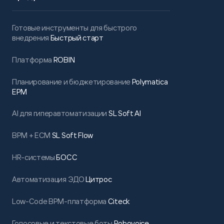
Готовые инструменты для быстрого
внедрения
Быстрый старт
Платформа
ROBIN
Планирование и бюджетирование
Polymatica
EPM
AI для гиперавтоматизации
SL Soft AI
BPM + ECM
SL Soft Flow
HR-системы
БОСС
Автоматизация ЭДО
Цитрос
Low-Code BPM-платформа
Citeck
Голосовые и текстовые боты
Robovoice