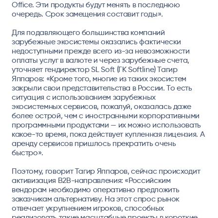
Office. Эти продукты будут менять в последнюю
очередь. Срок замещения составит годы».
Для подавляющего большинства компаний
зарубежные экосистемы оказались фактически
недоступными прежде всего из-за невозможности
оплаты услуг в валюте и через зарубежные счета,
уточняет
гендиректор SL Soft (ГК Softline) Тагир
Яппаров
: «Кроме того, многие из таких экосистем
закрыли свои представительства в России. То есть
ситуация с использованием зарубежных
экосистемных сервисов, пожалуй, оказалась даже
более острой, чем с иностранными корпоративными
программными продуктами — их можно использовать
какое-то время, пока действует купленная лицензия. А
аренду сервисов пришлось прекратить очень
быстро».
Поэтому, говорит Тагир Яппаров, сейчас происходит
активизация B2B-направления: «Российским
вендорам необходимо оперативно предложить
заказчикам альтернативу. На этот спрос рынок
отвечает укрупнением игроков, способных
реализовать такие масштабные проекты в короткие