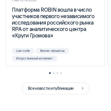
7 АВГУСТА 2026
Платформа ROBIN вошла в число
Платформа ROBIN вошла в число
участников первого независимого
участников первого независимого
исследования российского рынка
исследования российского рынка
RPA от аналитического центра
RPA от аналитического центра
«Круги Громова»
«Круги Громова»
Low-code
Бизнес-процессы
Искусственный интеллект
Все новости и публикации