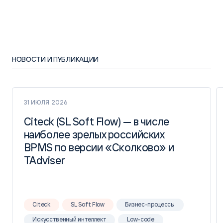
НОВОСТИ И ПУБЛИКАЦИИ
31 ИЮЛЯ 2026
Citeck (SL Soft Flow) — в числе
Citeck (SL Soft Flow) — в числе
наиболее зрелых российских
наиболее зрелых российских
BPMS по версии «Сколково» и
BPMS по версии «Сколково» и
TAdviser
TAdviser
Citeck
SL Soft Flow
Бизнес-процессы
Искусственный интеллект
Low-code