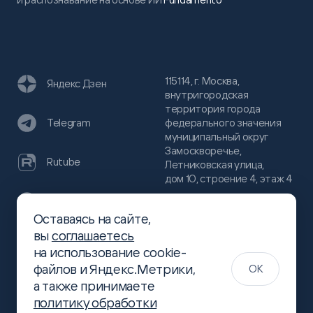
115114, г. Москва,
Яндекс Дзен
внутригородская
территория города
федерального значения
Telegram
муниципальный округ
Замоскворечье,
Rutube
Летниковская улица,
дом 10, строение 4, этаж 4
VC
Оставаясь на сайте,
(800)
300-68-80
вы
соглашаетесь
Хабр
на использование cookie-
(499)
444-16-51
файлов и Яндекс.Метрики,
OK
info@slsoft.ru
а также принимаете
политику обработки