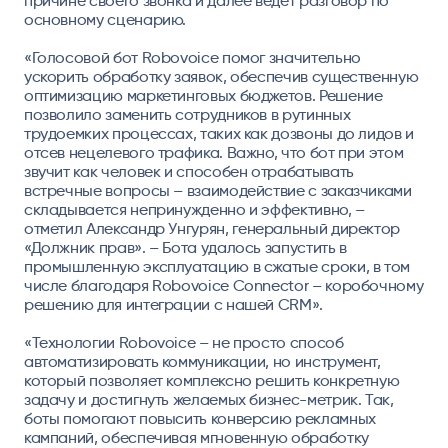
причине своего звонка и далее ведет разговор по
основному сценарию.
«Голосовой бот Robovoice помог значительно
ускорить обработку заявок, обеспечив существенную
оптимизацию маркетинговых бюджетов. Решение
позволило заменить сотрудников в рутинных
трудоемких процессах, таких как дозвоны до лидов и
отсев нецелевого трафика. Важно, что бот при этом
звучит как человек и способен отрабатывать
встречные вопросы – взаимодействие с заказчиками
складывается непринужденно и эффективно, –
отметил
Александр Унгурян, генеральный директор
«Должник прав».
– Бота удалось запустить в
промышленную эксплуатацию в сжатые сроки, в том
числе благодаря Robovoice Connector – коробочному
решению для интеграции с нашей CRM».
«Технологии Robovoice – не просто способ
автоматизировать коммуникации, но инструмент,
который позволяет комплексно решить конкретную
задачу и достигнуть желаемых бизнес-метрик. Так,
боты помогают повысить конверсию рекламных
кампаний, обеспечивая мгновенную обработку