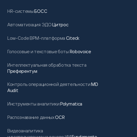
HR-системы
БОСС
Автоматизация ЭДО
Цитрос
Low-Code BPM-платформа
Citeck
Голосовые и текстовые боты
Robovoice
Интеллектуальная обработка текста
Преферентум
Контроль операционной деятельности
MD
Audit
Инструменты аналитики
Polymatica
Распознавание данных
OCR
Видеоаналитика
и распознавание на основе ИИ
Fundamento