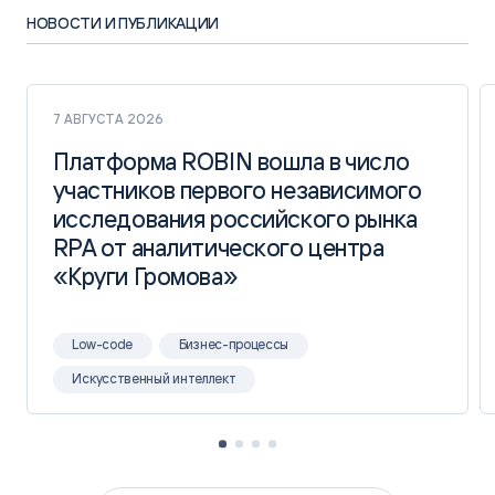
НОВОСТИ И ПУБЛИКАЦИИ
7 АВГУСТА 2026
Платформа ROBIN вошла в число
Платформа ROBIN вошла в число
участников первого независимого
участников первого независимого
исследования российского рынка
исследования российского рынка
RPA от аналитического центра
RPA от аналитического центра
«Круги Громова»
«Круги Громова»
Low-code
Бизнес-процессы
Искусственный интеллект