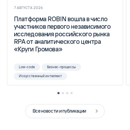
7 АВГУСТА 2026
Платформа ROBIN вошла в число
Платформа ROBIN вошла в число
участников первого независимого
участников первого независимого
исследования российского рынка
исследования российского рынка
RPA от аналитического центра
RPA от аналитического центра
«Круги Громова»
«Круги Громова»
Low-code
Бизнес-процессы
Искусственный интеллект
Все новости и публикации