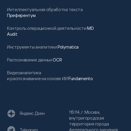
Интеллектуальная обработка текста
Преферентум
Контроль операционной деятельности
MD
Audit
Инструменты аналитики
Polymatica
Распознавание данных
OCR
Видеоаналитика
и распознавание на основе ИИ
Fundamento
115114, г. Москва,
Яндекс Дзен
внутригородская
территория города
федерального значения
Telegram