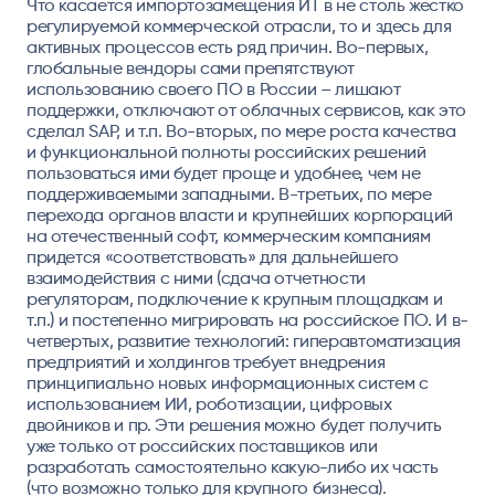
Что касается импортозамещения ИТ в не столь жестко
регулируемой коммерческой отрасли, то и здесь для
активных процессов есть ряд причин. Во-первых,
глобальные вендоры сами препятствуют
использованию своего ПО в России – лишают
поддержки, отключают от облачных сервисов, как это
сделал SAP, и т.п. Во-вторых, по мере роста качества
и функциональной полноты российских решений
пользоваться ими будет проще и удобнее, чем не
поддерживаемыми западными. В-третьих, по мере
перехода органов власти и крупнейших корпораций
на отечественный софт, коммерческим компаниям
придется «соответствовать» для дальнейшего
взаимодействия с ними (сдача отчетности
регуляторам, подключение к крупным площадкам и
т.п.) и постепенно мигрировать на российское ПО. И в-
четвертых, развитие технологий: гиперавтоматизация
предприятий и холдингов требует внедрения
принципиально новых информационных систем с
использованием ИИ, роботизации, цифровых
двойников и пр. Эти решения можно будет получить
уже только от российских поставщиков или
разработать самостоятельно какую-либо их часть
(что возможно только для крупного бизнеса).