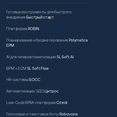
Готовые инструменты для быстрого
внедрения
Быстрый старт
Платформа
ROBIN
Планирование и бюджетирование
Polymatica
EPM
AI для гиперавтоматизации
SL Soft AI
BPM + ECM
SL Soft Flow
HR-системы
БОСС
Автоматизация ЭДО
Цитрос
Low-Code BPM-платформа
Citeck
Голосовые и текстовые боты
Robovoice