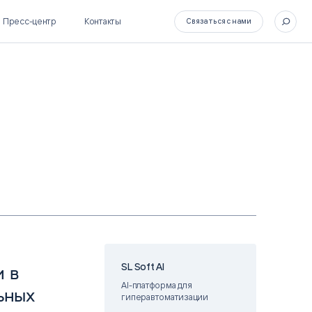
Пресс-центр
Контакты
Связаться с нами
SL Soft Flow
БОСС
BPM + ECM
HR-СИСТЕМЫ
HRM-система БОСС
HCM-система БОСС
SL Soft AI
 в
AI-платформа для
ьных
гиперавтоматизации