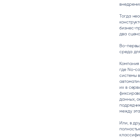
внедрения
Тогда нео
конструкт
бизнес-пр
два сцен
Во-первы
среда для
Компания 
где No-co
системы в
автоматич
их в серв
фиксирова
данных, 
подрядчи
между эта
Или, в др
полностью
классифи