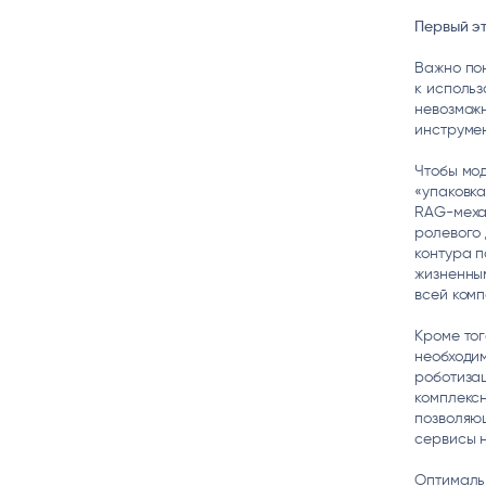
Первый эт
Важно пон
к использ
невозмож
инструмен
Чтобы мод
«упаковка
RAG-механ
ролевого 
контура п
жизненным
всей комп
Кроме тог
необходим
роботизац
комплексн
позволяю
сервисы н
Оптималь