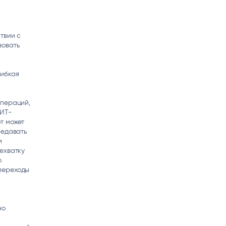
твии с
зовать
гибкая
операций,
 ИТ-
т может
редавать
и
ехватку
о
переходы
но