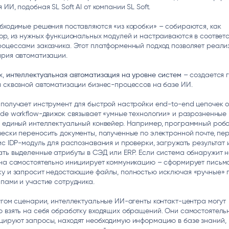
 ИИ, подобная SL Soft AI от компании SL Soft.
бходимые решения поставляются «из коробки» – собираются, как
ор, из нужных функциональных модулей и настраиваются в соответс
оцессами заказчика. Этот платформенный подход позволяет реали
ария автоматизации.
х,
интеллектуальная автоматизация на уровне систем
– создается 
 сквозной автоматизации бизнес-процессов на базе ИИ.
получает инструмент для быстрой настройки end-to-end цепочек 
de workflow-движок связывает «умные технологии» и разрозненные
 единый интеллектуальный конвейер. Например, программный робо
ески переносить документы, полученные по электронной почте, пе
ис IDP-модуль для распознавания и проверки, загружать результат 
ть выделенные атрибуты в СЭД или ERP. Если система обнаружит н
она самостоятельно инициирует коммуникацию – сформирует письм
ку и запросит недостающие файлы, полностью исключая «ручные» 
пами и участие сотрудника.
угом сценарии, интеллектуальные ИИ-агенты контакт-центра могут
 взять на себя обработку входящих обращений. Они самостоятель
цируют запросы, находят необходимую информацию в базе знаний,