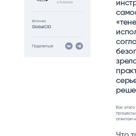
инст
и Robovoice
Цитрос
Citeck
Robovo
само
АВТОМАТИЗАЦИЯ ЭДО
LOW-CODE BPM-ПЛАТФОРМА
ГОЛОСОВЫЕ
«тене
Источник
GlobalCIO
Fundamento
испо
ВИДЕОАНАЛИТИКА
И РАСПОЗНАВАНИЕ НА ОСНОВЕ
согл
ИИ
Поделиться
безоп
зрело
практ
серье
решен
Как этого
процессы
агентам н
Что т