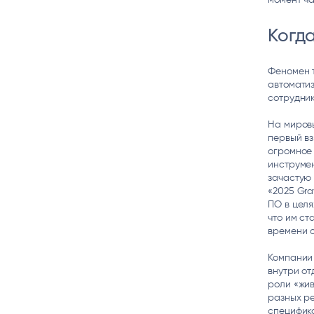
Когд
Феномен т
автоматиз
сотрудник
На миров
первый вз
огромное
инструмен
зачастую 
«2025 Gra
ПО в целя
что им ст
времени о
Компании
внутри от
роли «жив
разных ре
специфик