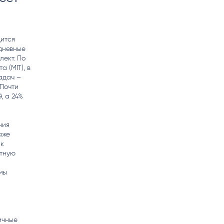
дится
едневные
лект. По
 (MIT), в
адач –
 Почти
, а 24%
ния
аже
ик
ктную
мы
ичные