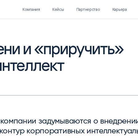
Компания
Кейсы
Партнерство
Карьера
тени и «приручить»
интеллект
Polymatica EPM
SL Soft AI
ПЛАНИРОВАНИЕ И
AI ДЛЯ ГИПЕРАВТОМАТИЗАЦИИ
БЮДЖЕТИРОВАНИЕ
Нормализация НСИ
Интеллектуальный поиск
IDP
 компании задумываются о внедрении
 контур корпоративных интеллектуал