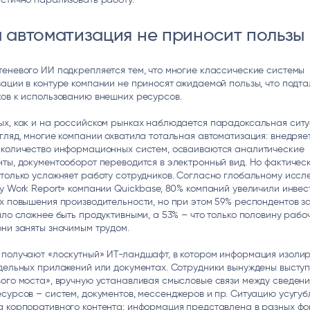
а автоматизация не приносит пользы
еневого ИИ подкрепляется тем, что многие классические системы
ации в контуре компании не приносят ожидаемой пользы, что подт
ов к использованию внешних ресурсов.
ых, как и на российском рынках наблюдается парадоксальная ситу
гляд, многие компании охватила тотальная автоматизация: внедряе
 количество информационных систем, осваиваются аналитические
ты, документооборот переводится в электронный вид. Но фактическ
только усложняет работу сотрудников. Согласно глобальному исс
y Work Report» компании Quickbase, 80% компаний увеличили инвес
х повышения производительности, но при этом 59% респондентов за
ало сложнее быть продуктивными, а 53% – что только половину рабо
ни заняты значимым трудом.
 получают «лоскутный» ИТ-ландшафт, в котором информация изоли
дельных приложений или документах. Сотрудники вынуждены выступ
ого моста», вручную устанавливая смысловые связи между сведени
сурсов – систем, документов, мессенджеров и пр. Ситуацию усугуб
а корпоративного контента: информация представлена в разных фо