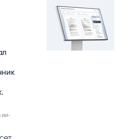
matica
OCR
РУМЕНТЫ АНАЛИТИКИ
РАСПОЗНАВАНИЕ ДАННЫХ
ал
чник
.
е
и ИИ-
сет