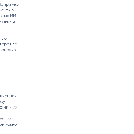
Например,
менты в
ивные ИИ-
очники в
нные
воров по
, анализ
ационной
осу
ками и их
ежные
се можно