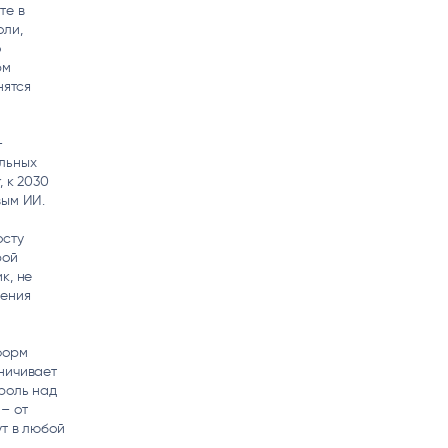
те в
оли,
о
рм
нятся
–
льных
 к 2030
вым ИИ.
осту
рой
к, не
ления
форм
ничивает
роль над
– от
ут в любой