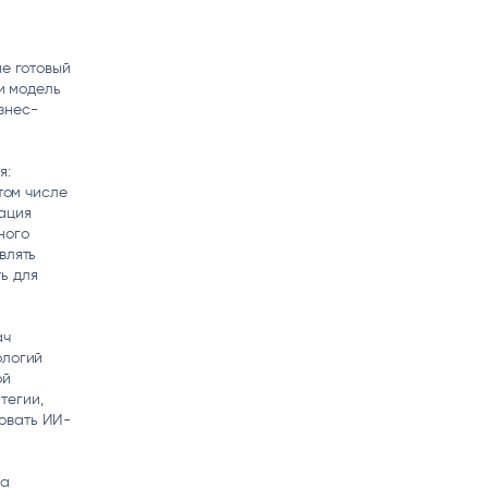
не готовый
ки модель
знес-
я:
том числе
ация
ного
влять
ь для
ач
ологий
ой
тегии,
овать ИИ-
ма