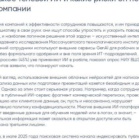
компании
я компаний к эффективности сотрудников повышаются, и им прихо
циативу в свои руки: они ищут способы упростить и ускорить повс
 и наиболее логичное решение этой задачи – искусственный интел
давнего исследования Массачусетского технологического института
аний сотрудники используют внешние сервисы GenAI для рабочих з
без формального одобрения и вне поля зрения ИТ‑подразделений.
россиян (45%) уже применяют ИИ в работе, показал опрос НИУ ВШЭ
тов заявили, что планируют начать.
 взгляд, использование внешних облачных нейросетей для написа
ализа данных или подготовки презентаций кажется безобидным и д
 Однако за этим стоит серьезная угроза. Например, когда сотрудн
т в публичный ИИ-сервис фрагмент коммерческой переписки, прое
цию или клиентские данные, он, пусть и неосознанно, нарушает
ивную политику конфиденциальности. Многие внешние ИИ-платфор
 введенные данные для обучения моделей или в логах, а значит, –
льная информация может оказаться в открытом доступе или быть
вана третьими лицами.
, в июле 2025 года поисковая система начала индексировать публ