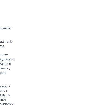
алкивает
ация. На
тся
и это
ледованию
тиции в
явили,
чего
рована
ать в
ями из
ляет
рматах и