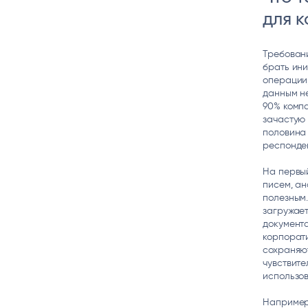
для 
Требовани
брать ини
операции,
данным не
90% комп
зачастую 
половина 
респонден
На первый
писем, ан
полезным.
загружае
документа
корпорат
сохраняют
чувствите
использо
Например