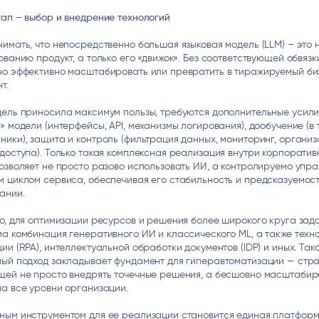
ап – выбор и внедрение технологий
имать, что непосредственно большая языковая модель (LLM) – это 
ованию продукт, а только его «движок». Без соответствующей обвяз
но эффективно масштабировать или превратить в тиражируемый би
т.
ель приносила максимум пользы, требуются дополнительные усили
» модели (интерфейсы, API, механизмы логирования), дообучение (в 
ики), защита и контроль (фильтрация данных, мониторинг, организ
доступа). Только такая комплексная реализация внутри корпоратив
озволяет не просто разово использовать ИИ, а контролируемо упра
 циклом сервиса, обеспечивая его стабильность и предсказуемост
ании.
о, для оптимизации ресурсов и решения более широкого круга зад
а комбинация генеративного ИИ и классического ML, а также техн
ии (RPA), интеллектуальной обработки документов (IDP) и иных. Так
ый подход закладывает фундамент для гиперавтоматизации — стра
щей не просто внедрять точечные решения, а бесшовно масштабир
а все уровни организации.
ным инструментом для ее реализации становится единая платфор