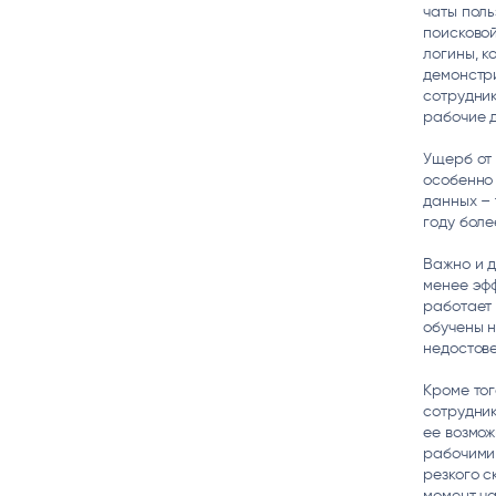
чаты поль
поисковой
логины, к
демонстр
сотрудник
рабочие д
Ущерб от 
особенно
данных – 
году боле
Важно и д
менее эфф
работает 
обучены 
недостов
Кроме то
сотрудник
ее возмож
рабочими
резкого с
момент ча