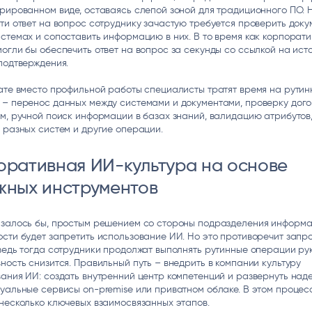
рированном виде, оставаясь слепой зоной для традиционного ПО. 
ти ответ на вопрос сотруднику зачастую требуется проверить доку
стемах и сопоставить информацию в них. В то время как корпорат
огли бы обеспечить ответ на вопрос за секунды со ссылкой на ист
подтверждения.
ате вместо профильной работы специалисты тратят время на рути
 – перенос данных между системами и документами, проверку дого
м, ручной поиск информации в базах знаний, валидацию атрибутов
 разных систем и другие операции.
оративная ИИ-культура на основе
жных инструментов
азалось бы, простым решением со стороны подразделения информ
сти будет запретить использование ИИ. Но это противоречит запр
ведь тогда сотрудники продолжат выполнять рутинные операции ру
ность снизится. Правильный путь – внедрить в компании культуру
ания ИИ: создать внутренний центр компетенций и развернуть над
уальные сервисы on-premise или приватном облаке. В этом процес
несколько ключевых взаимосвязанных этапов.