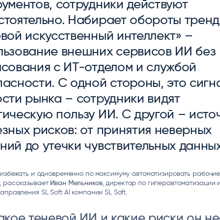
рументов, сотрудники действуют
ice
Преферентум
MD Audit
Poly
стоятельно. Набирает обороты тренд
 И ТЕКСТОВЫЕ БОТЫ
ИНТЕЛЛЕКТУАЛЬНАЯ ОБРАБОТКА
КОНТРОЛЬ ОПЕРАЦИОННОЙ
ИНСТ
ТЕКСТА
ДЕЯТЕЛЬНОСТИ
вой искусственный интеллект» –
льзование внешних сервисов ИИ без
асования с ИТ-отделом и службой
асности. С одной стороны, это сигн
сти рынка – сотрудники видят
ическую пользу ИИ. С другой – исто
зных рисков: от принятия неверных
ий до утечки чувствительных данных
 избежать и одновременно по максимуму автоматизировать рабочи
, рассказывает
Иван Мельников
, директор по гиперавтоматизации 
аправления SL Soft AI компании SL Soft.
акое теневой ИИ и какие риски он не