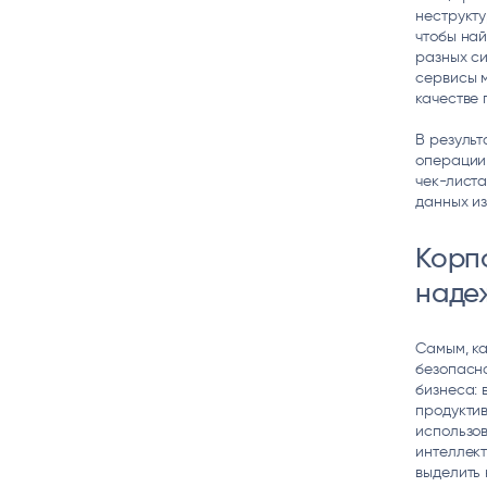
неструкту
чтобы най
разных си
сервисы м
качестве 
В результ
операции
чек-листа
данных из
Корп
наде
Самым, к
безопасно
бизнеса: 
продуктив
использов
интеллект
выделить 