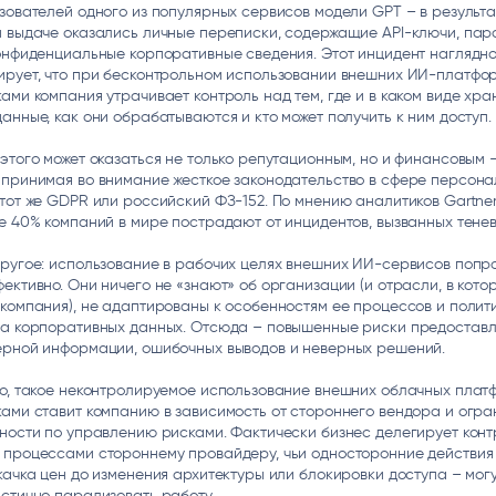
зователей одного из популярных сервисов модели GPT – в результа
 выдаче оказались личные переписки, содержащие API-ключи, пар
онфиденциальные корпоративные сведения. Этот инцидент наглядн
ирует, что при бесконтрольном использовании внешних ИИ-платфо
ами компания утрачивает контроль над тем, где и в каком виде хра
анные, как они обрабатываются и кто может получить к ним доступ.
этого может оказаться не только репутационным, но и финансовым 
 принимая во внимание жесткое законодательство в сфере персона
тот же GDPR или российский ФЗ-152. По мнению аналитиков Gartner,
е 40% компаний в мире пострадают от инцидентов, вызванных тене
ругое: использование в рабочих целях внешних ИИ-сервисов попр
ективно. Они ничего не «знают» об организации (и отрасли, в кото
компания), не адаптированы к особенностям ее процессов и полити
на корпоративных данных. Отсюда – повышенные риски предостав
ерной информации, ошибочных выводов и неверных решений.
го, такое неконтролируемое использование внешних облачных плат
ами ставит компанию в зависимость от стороннего вендора и огра
ности по управлению рисками. Фактически бизнес делегирует конт
 процессами стороннему провайдеру, чьи односторонние действия 
качка цен до изменения архитектуры или блокировки доступа – мог
стично парализовать работу.