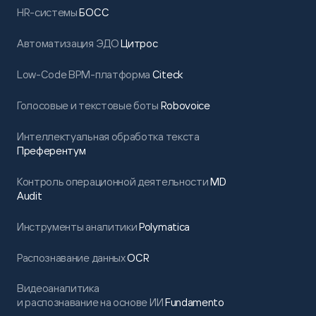
HR-системы
БОСС
Автоматизация ЭДО
Цитрос
Low-Code BPM-платформа
Citeck
Голосовые и текстовые боты
Robovoice
Интеллектуальная обработка текста
Преферентум
Контроль операционной деятельности
MD
Audit
Инструменты аналитики
Polymatica
Распознавание данных
OCR
Видеоаналитика
и распознавание на основе ИИ
Fundamento