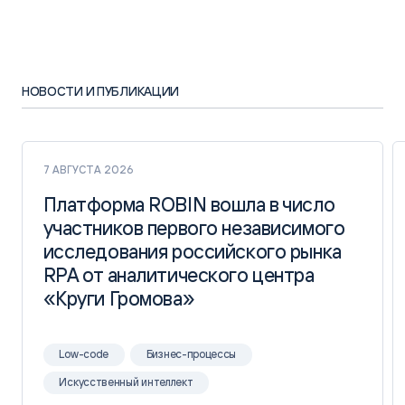
НОВОСТИ И ПУБЛИКАЦИИ
7 АВГУСТА 2026
Платформа ROBIN вошла в число
Платформа ROBIN вошла в число
участников первого независимого
участников первого независимого
исследования российского рынка
исследования российского рынка
RPA от аналитического центра
RPA от аналитического центра
«Круги Громова»
«Круги Громова»
Low-code
Бизнес-процессы
Искусственный интеллект