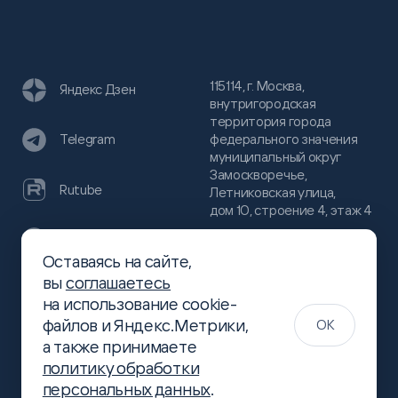
115114, г. Москва,
Яндекс Дзен
внутригородская
территория города
федерального значения
Telegram
муниципальный округ
Замоскворечье,
Rutube
Летниковская улица,
дом 10, строение 4, этаж 4
VC
Оставаясь на сайте,
(800)
300-68-80
вы
соглашаетесь
Хабр
на использование cookie-
(499)
444-16-51
файлов и Яндекс.Метрики,
OK
info@slsoft.ru
а также принимаете
политику обработки
персональных данных
.