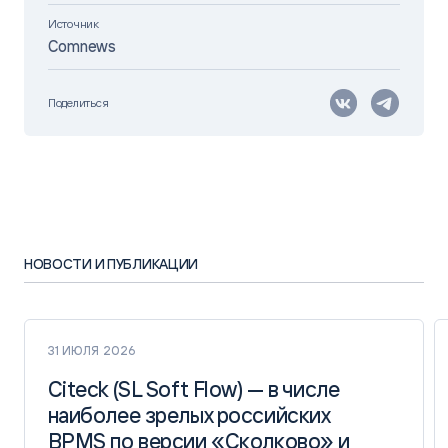
Источник
Comnews
Поделиться
НОВОСТИ И ПУБЛИКАЦИИ
31 ИЮЛЯ 2026
Citeck (SL Soft Flow) — в числе
Citeck (SL Soft Flow) — в числе
наиболее зрелых российских
наиболее зрелых российских
BPMS по версии «Сколково» и
BPMS по версии «Сколково» и