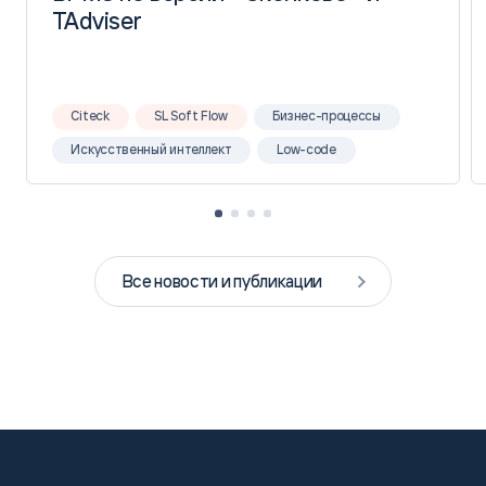
TAdviser
TAdviser
Citeck
SL Soft Flow
Бизнес-процессы
Искусственный интеллект
Low-code
Все новости и публикации