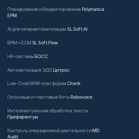
Планирование и бюджетирование
Polymatica
EPM
AI для гиперавтоматизации
SL Soft AI
BPM + ECM
SL Soft Flow
HR-системы
БОСС
Автоматизация ЭДО
Цитрос
Low-Code BPM-платформа
Citeck
Голосовые и текстовые боты
Robovoice
Интеллектуальная обработка текста
Преферентум
Контроль операционной деятельности
MD
Audit