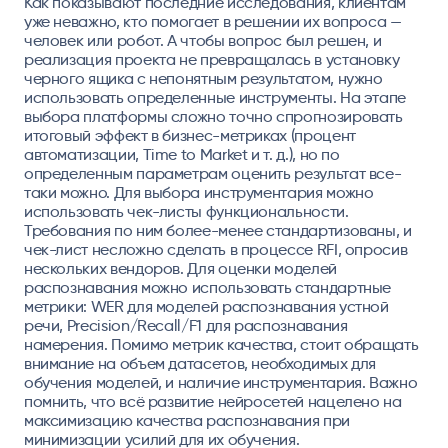
Как показывают последние исследования, клиентам
уже неважно, кто помогает в решении их вопроса —
человек или робот. А чтобы вопрос был решен, и
реализация проекта не превращалась в установку
черного ящика с непонятным результатом, нужно
использовать определенные инструменты. На этапе
выбора платформы сложно точно спрогнозировать
итоговый эффект в бизнес-метриках (процент
автоматизации, Time to Market и т. д.), но по
определенным параметрам оценить результат все-
таки можно. Для выбора инструментария можно
использовать чек-листы функциональности.
Требования по ним более-менее стандартизованы, и
чек-лист несложно сделать в процессе RFI, опросив
нескольких вендоров. Для оценки моделей
распознавания можно использовать стандартные
метрики: WER для моделей распознавания устной
речи, Precision/Recall/F1 для распознавания
намерения. Помимо метрик качества, стоит обращать
внимание на объем датасетов, необходимых для
обучения моделей, и наличие инструментария. Важно
помнить, что всё развитие нейросетей нацелено на
максимизацию качества распознавания при
минимизации усилий для их обучения.