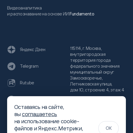
Видеоаналитика
и распознавание на основе ИИ
Fundamento
115114, г. Москва,
Яндекс Дзен
внутригородская
территория города
федерального значения
Telegram
муниципальный округ
Замоскворечье,
Rutube
Летниковская улица,
дом 10, строение 4, этаж 4
VC
Оставаясь на сайте,
(800)
300-68-80
вы
соглашаетесь
Хабр
на использование cookie-
(499)
444-16-51
файлов и Яндекс.Метрики,
OK