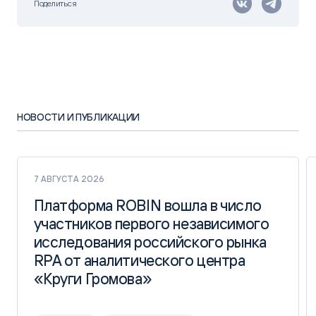
Поделиться
НОВОСТИ И ПУБЛИКАЦИИ
7 АВГУСТА 2026
Платформа ROBIN вошла в число
Платформа ROBIN вошла в число
участников первого независимого
участников первого независимого
исследования российского рынка
исследования российского рынка
RPA от аналитического центра
RPA от аналитического центра
«Круги Громова»
«Круги Громова»