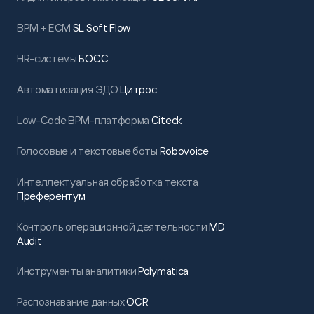
BPM + ECM
SL Soft Flow
HR-системы
БОСС
Автоматизация ЭДО
Цитрос
Low-Code BPM-платформа
Citeck
Голосовые и текстовые боты
Robovoice
Интеллектуальная обработка текста
Преферентум
Контроль операционной деятельности
MD
Audit
Инструменты аналитики
Polymatica
Распознавание данных
OCR