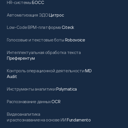
HR-системы
БОСС
Автоматизация ЭДО
Цитрос
Low-Code BPM-платформа
Citeck
Голосовые и текстовые боты
Robovoice
Интеллектуальная обработка текста
Преферентум
Контроль операционной деятельности
MD
Audit
Инструменты аналитики
Polymatica
Распознавание данных
OCR
Видеоаналитика
и распознавание на основе ИИ
Fundamento