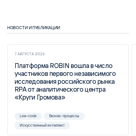
НОВОСТИ И ПУБЛИКАЦИИ
7 АВГУСТА 2026
Платформа ROBIN вошла в число
Платформа ROBIN вошла в число
участников первого независимого
участников первого независимого
исследования российского рынка
исследования российского рынка
RPA от аналитического центра
RPA от аналитического центра
«Круги Громова»
«Круги Громова»
Low-code
Бизнес-процессы
Искусственный интеллект