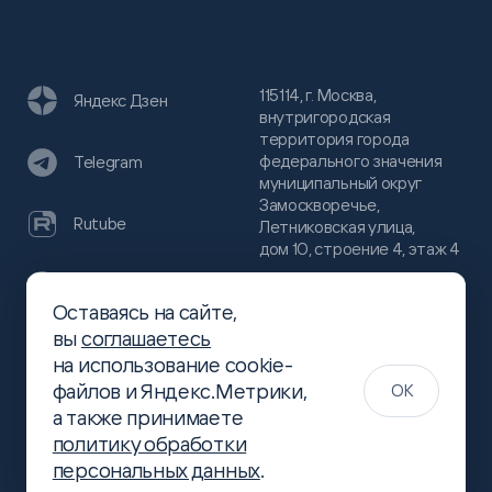
115114, г. Москва,
Яндекс Дзен
внутригородская
территория города
федерального значения
Telegram
муниципальный округ
Замоскворечье,
Rutube
Летниковская улица,
дом 10, строение 4, этаж 4
VC
Оставаясь на сайте,
(800)
300-68-80
вы
соглашаетесь
Хабр
на использование cookie-
(499)
444-16-51
файлов и Яндекс.Метрики,
OK
info@slsoft.ru
а также принимаете
политику обработки
персональных данных
.