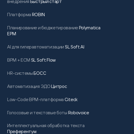
внедрения
Быстрый старт
Платформа
ROBIN
Планирование и бюджетирование
Polymatica
EPM
AI для гиперавтоматизации
SL Soft AI
BPM + ECM
SL Soft Flow
HR-системы
БОСС
Автоматизация ЭДО
Цитрос
Low-Code BPM-платформа
Citeck
Голосовые и текстовые боты
Robovoice
Интеллектуальная обработка текста
Преферентум