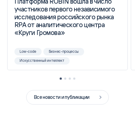
Платформа ROBIN вошла в число
Платформа ROBIN вошла в число
участников первого независимого
участников первого независимого
исследования российского рынка
исследования российского рынка
RPA от аналитического центра
RPA от аналитического центра
«Круги Громова»
«Круги Громова»
Low-code
Бизнес-процессы
Искусственный интеллект
Все новости и публикации