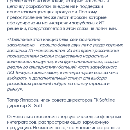
прежде всего на компании, которые включены в
цепочку разработки, внедрения и поддержки
импортозамещающих продуктов. Поэтому
предоставление тех же льгот игрокам, которые
сфокусированы на внедрении зарубежных ИТ-
решений, представляется в этой связи не логичным.
«Появление этой инициативы сейчас вполне
закономерно — прошло более двух лет с ухода крупных
западных ИТ-монополистов. За это время российские
производители смогли существенно нарастить и
количество продуктов, и их функциональность, создав
реальную альтернативу большей части зарубежного
ПО. Теперь и заказчикам, и интеграторам есть из чего
выбирать, и дополнительный стимул для выбора
российских решений пойдет на пользу отрасли и
рынку».
Тагир Яппаров, член совета директоров ГК Softline,
директор SL Soft
Отмена льгот коснется в первую очередь софтверных
интеграторов, распространяющих зарубежную
продукцию. Несмотря на то, что многие иностранные