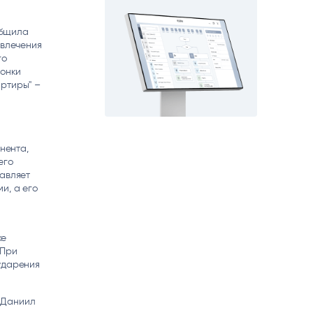
matica
OCR
РУМЕНТЫ АНАЛИТИКИ
общила
РАСПОЗНАВАНИЕ ДАННЫХ
ивлечения
го
вонки
артиры" –
нента,
его
тавляет
и, а его
ке
 При
ударения
) Даниил