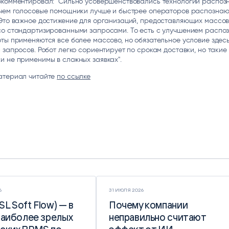
окомментировал: "Сильно усовершенствовались технологии распоз
ичем голосовые помощники лучше и быстрее операторов распознаю
 Это важное достижение для организаций, предоставляющих массо
со стандартизированными запросами. То есть с улучшением распо
ты применяются все более массово, но обязательное условие здес
 запросов. Робот легко сориентирует по срокам доставки, но такие
 не применимы в сложных заявках".
атериал читайте
по ссылке
6
31 ИЮЛЯ 2026
(SL Soft Flow) — в
(SL Soft Flow) — в
Почему компании
Почему компании
наиболее зрелых
наиболее зрелых
неправильно считают
неправильно считают