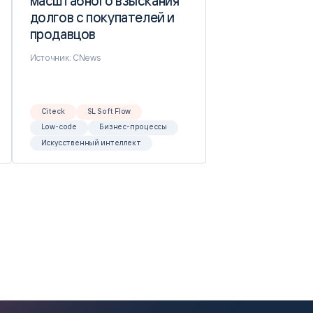
масштабного взыскания
масштабного взыскания
долгов с покупателей и
долгов с покупателей и
продавцов
продавцов
Источник: CNews
Citeck
SL Soft Flow
Low-code
Бизнес-процессы
Искусственный интеллект