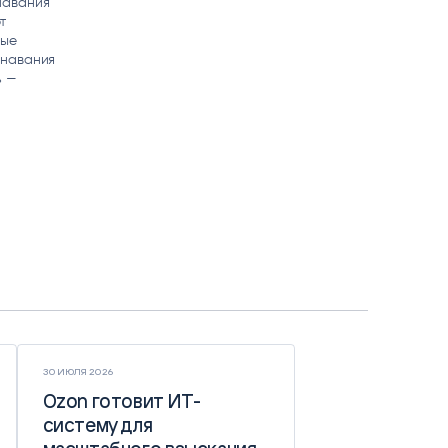
навания
т
вые
знавания
ь —
30 ИЮЛЯ 2026
Ozon готовит ИТ-
Ozon готовит ИТ-
систему для
систему для