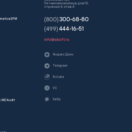
Летниковская улица, дом 10,
строение 4, этаж 4
(800)
300-68-80
matica EPM
(499)
444-16-51
info@slsoft.ru
Яндекс Дзен
Telegram
Rutube
VC
Хабр
и
MD Audit