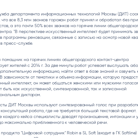
ice
Преферентум
MD Audit
Poly
 И ТЕКСТОВЫЕ БОТЫ
ИНТЕЛЛЕКТУАЛЬНАЯ ОБРАБОТКА
КОНТРОЛЬ ОПЕРАЦИОННОЙ
ИНСТ
ужба департамента информационных технологий Москвы (ДИТ) со
ТЕКСТА
ДЕЯТЕЛЬНОСТИ
что все 8,3 млн звонков горожан робот принял и обработал без пр
тов, а это почти 50% всех звонков на горячие линии общегородско
ентра. "В перспективе искусственный интеллект будет принимать з
в программы реновации, связанные с записью на осмотр новой кв
в пресс-службе.
й помощник на горячих линиях общегородского контакт-центра
рует жителей с 2014 г. За две минуты робот успевает выслушать або
дополнительную информацию, найти ответ в базе знаний и озвучить 
 В зависимости от тематики и объема информации, которую предос
нный интеллект, он может общаться женскими или мужскими голосам
т быть как искусственной, синтезированной, так и записанной
ональным диктором.
сты ДИТ Москвы используют синтезированный голос при разработ
консультаций робота, где не требуется большой текстовой формат.
е каждого кейса специалисты доводят произношение, интонации и 
до максимально приближенного к человеческой речи.
продукта "Цифровой сотрудник" Robin в SL Soft (входит в ГК Softline