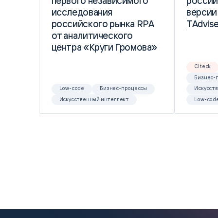
первого независимого
первого независимого
россий
россий
исследования
исследования
версии
версии
российского рынка RPA
российского рынка RPA
TAdvise
TAdvise
от аналитического
от аналитического
центра «Круги Громова»
центра «Круги Громова»
Citeck
Бизнес-
Low-code
Бизнес-процессы
Искусст
Искусственный интеллект
Low-cod