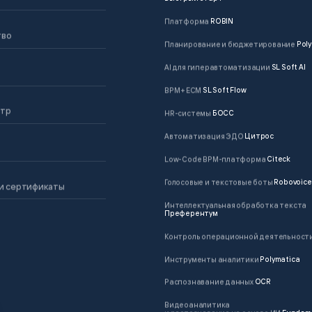
Платформа
ROBIN
тво
Планирование и бюджетирование
Poly
AI для гиперавтоматизации
SL Soft AI
BPM + ECM
SL Soft Flow
нтр
HR-системы
БОСС
Автоматизация ЭДО
Цитрос
Low-Code BPM-платформа
Citeck
Голосовые и текстовые боты
Robovoice
и сертификаты
Интеллектуальная обработка текста
Преферентум
Контроль операционной деятельност
Инструменты аналитики
Polymatica
Распознавание данных
OCR
Видеоаналитика