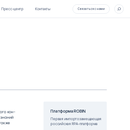
Пресс-центр
Контакты
Связаться с нами
SL Soft Flow
БОСС
BPM + ECM
HR-СИСТЕМЫ
HRM-система БОСС
HCM-система БОСС
Платформа ROBIN
о­го кон­
 зна­ний
Первая импортозамещающая
так­же
российская RPA-платформа