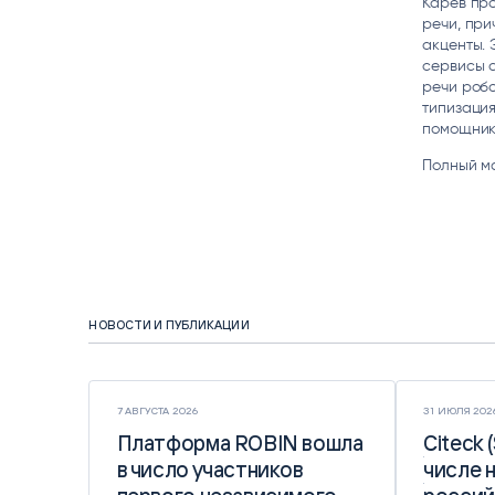
Карев пр
речи, пр
акценты.
сервисы 
речи робо
типизация
помощники
Полный м
НОВОСТИ И ПУБЛИКАЦИИ
7 АВГУСТА 2026
31 ИЮЛЯ 202
Платформа ROBIN вошла
Платформа ROBIN вошла
Citeck 
Citeck 
в число участников
в число участников
числе 
числе 