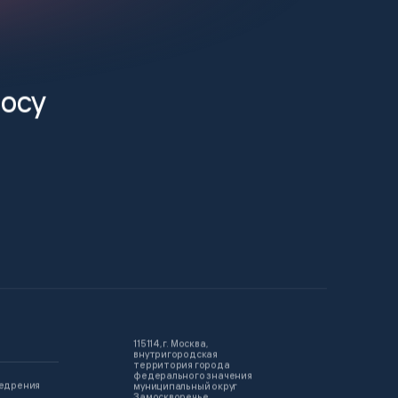
росу
115114, г. Москва,
внутригородская
территория города
федерального значения
недрения
муниципальный округ
Замоскворечье,