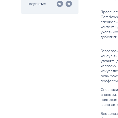
Поделиться
Цитрос
Citeck
Robovo
АВТОМАТИЗАЦИЯ ЭДО
LOW-CODE BPM-ПЛАТФОРМА
ГОЛОСОВЫЕ
Пресс-сл
ComNews, 
специалис
Fundamento
контакт-ц
ВИДЕОАНАЛИТИКА
участнико
И РАСПОЗНАВАНИЕ НА ОСНОВЕ
ИИ
добавили 
Голосово
консульти
уточнить 
человеку.
искусстве
речь може
професси
Специали
сценария 
подготовк
в словах 
Владелец 