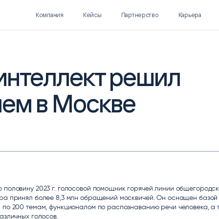
Компания
Кейсы
Партнерство
Карьера
интеллект решил
ем в Москве
Polymatica EPM
SL Soft AI
ПЛАНИРОВАНИЕ И
AI ДЛЯ ГИПЕРАВТОМАТИЗАЦИИ
БЮДЖЕТИРОВАНИЕ
Нормализация НСИ
Интеллектуальный поиск
IDP
 по­лови­ну 2023 г. го­лосо­вой по­мощ­ник го­рячей ли­нии об­ще­город­ск
ра при­нял бо­лее 8,3 млн об­ра­щений мос­кви­чей. Он ос­на­щен ба­зой
 по 200 те­мам, фун­кцио­на­лом по рас­поз­на­ванию ре­чи че­лове­ка, а 
аз­лич­ных го­лосов.