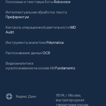
Голосовые и текстовые боты
Robovoice
Интеллектуальная обработка текста
Преферентум
Контроль операционной деятельности
MD
Audit
Инструменты аналитики
Polymatica
Распознавание данных
OCR
Видеоаналитика
и распознавание на основе ИИ
Fundamento
115114, г. Москва,
Яндекс Дзен
внутригородская
территория города