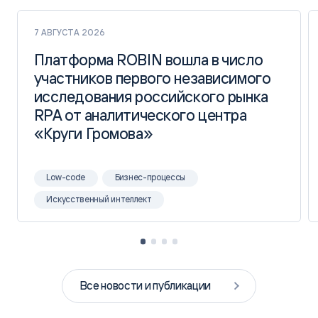
7 АВГУСТА 2026
Платформа ROBIN вошла в число
Платформа ROBIN вошла в число
участников первого независимого
участников первого независимого
исследования российского рынка
исследования российского рынка
RPA от аналитического центра
RPA от аналитического центра
«Круги Громова»
«Круги Громова»
Low-code
Бизнес-процессы
Искусственный интеллект
Все новости и публикации