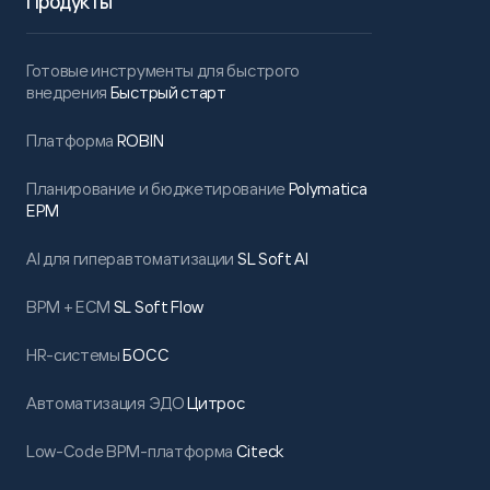
Продукты
Готовые инструменты для быстрого
внедрения
Быстрый старт
Платформа
ROBIN
Планирование и бюджетирование
Polymatica
EPM
AI для гиперавтоматизации
SL Soft AI
BPM + ECM
SL Soft Flow
HR-системы
БОСС
Автоматизация ЭДО
Цитрос
Low-Code BPM-платформа
Citeck