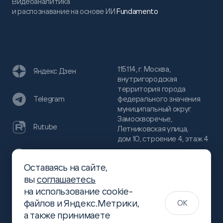
Видеоаналитика
и распознавание на основе ИИ
Fundamento
115114, г. Москва,
Яндекс Дзен
внутригородская
территория города
федерального значения
Telegram
муниципальный округ
Замоскворечье,
Rutube
Летниковская улица,
дом 10, строение 4, этаж 4
VC
Оставаясь на сайте,
(800)
300-68-80
вы
соглашаетесь
Хабр
на использование cookie-
(499)
444-16-51
файлов и Яндекс.Метрики,
OK
info@slsoft.ru
а также принимаете