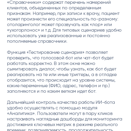
«Справочники» содержат перечень намерений
клиентов, объединенных по определенным
признакам. Например, при записи к врачу, пациент
может произнести его специальность по-разному:
отоларинголог может прозвучать как «лор» или
«ухогорлонос» и т.д. Для типовых сценариев удобно
использовать уже реализованные и постоянно
пополняемые справочники.
Функция «Тестирование сценария» позволяет
проверить, что голосовой бот или чат-бот будет
работать корректно. В этом окне можно
сымитировать диалог, чтобы узнать, как бот будет
реагировать на те или иные триггеры, а в отладке
отобразится, что происходит на уровне системы,
какие переменные (ФИО, адрес, телефон и пр.)
заполняются и по каким веткам идет бот.
Дальнейший контроль качества работы ИИ-бота
удобно осуществлять с помощью модуля
«Аналитика». Пользователи могут в пару кликов
настраивать наглядные дашборды для мониторинга
достижения ключевых метрик в режиме реального
времени: дозваниваемость, продолжительность