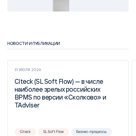
НОВОСТИ И ПУБЛИКАЦИИ
31 ИЮЛЯ 2026
Citeck (SL Soft Flow) — в числе
Citeck (SL Soft Flow) — в числе
наиболее зрелых российских
наиболее зрелых российских
BPMS по версии «Сколково» и
BPMS по версии «Сколково» и
TAdviser
TAdviser
Citeck
SL Soft Flow
Бизнес-процессы