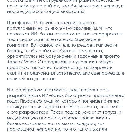
соискателями и сотрудниками в разных каналах —
по телефону, на сайтах, в мобильных приложениях, в
мессенджерах и социальных сетях.
Платформа Robovoice интегрирована с
популярными на рынке GPT-моделями (LLM), что
позволяет ИИ-ботам самостоятельно генерировать
текст своих реплик на основе базы знаний
компании. Бот самостоятельно решает, как вести
беседу, чтобы добиться бизнес-результата,
ориентируясь на базу знаний и заданный в промте
Tone of Voice. Это радикально упрощает запуск
проектов, так как не требуется детализировать
скрипт и предусматривать несколько сценариев для
нелинейных диалогов.
No-code режим платформы дает возможность
разрабатывать ИИ-ботов без строчки программного
кода. Любой сотрудник, который понимает бизнес-
логику решения задачи с помощью бота, справится
с его разработкой. Такой подход ускоряет запуск и
модификацию проектов, снижает зависимость
бизнес-заказчика не только от вендора, как
поставщика технологии, но и от штатных или