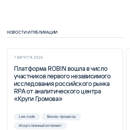
НОВОСТИ И ПУБЛИКАЦИИ
7 АВГУСТА 2026
Платформа ROBIN вошла в число
Платформа ROBIN вошла в число
участников первого независимого
участников первого независимого
исследования российского рынка
исследования российского рынка
RPA от аналитического центра
RPA от аналитического центра
«Круги Громова»
«Круги Громова»
Low-code
Бизнес-процессы
Искусственный интеллект