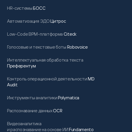
HR-системы
БОСС
Автоматизация ЭДО
Цитрос
Low-Code BPM-платформа
Citeck
Голосовые и текстовые боты
Robovoice
Интеллектуальная обработка текста
Преферентум
Контроль операционной деятельности
MD
Audit
Инструменты аналитики
Polymatica
Распознавание данных
OCR
Видеоаналитика
и распознавание на основе ИИ
Fundamento