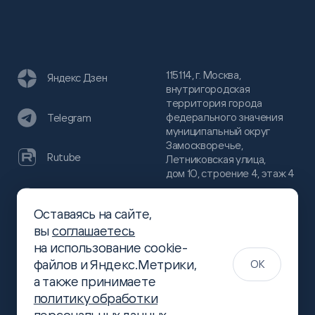
115114, г. Москва,
Яндекс Дзен
внутригородская
территория города
федерального значения
Telegram
муниципальный округ
Замоскворечье,
Rutube
Летниковская улица,
дом 10, строение 4, этаж 4
VC
Оставаясь на сайте,
(800)
300-68-80
вы
соглашаетесь
Хабр
на использование cookie-
(499)
444-16-51
файлов и Яндекс.Метрики,
OK
info@slsoft.ru
а также принимаете
политику обработки