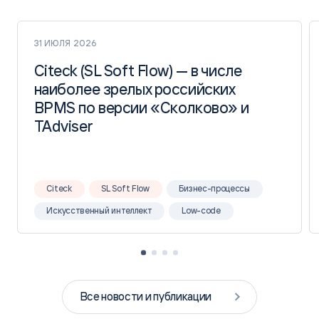
31 ИЮЛЯ 2026
Citeck (SL Soft Flow) — в числе
Citeck (SL Soft Flow) — в числе
наиболее зрелых российских
наиболее зрелых российских
BPMS по версии «Сколково» и
BPMS по версии «Сколково» и
TAdviser
TAdviser
Citeck
SL Soft Flow
Бизнес-процессы
Искусственный интеллект
Low-code
Все новости и публикации