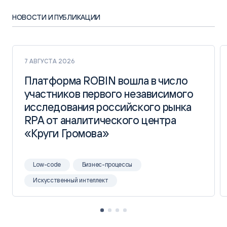
НОВОСТИ И ПУБЛИКАЦИИ
7 АВГУСТА 2026
Платформа ROBIN вошла в число
Платформа ROBIN вошла в число
участников первого независимого
участников первого независимого
исследования российского рынка
исследования российского рынка
RPA от аналитического центра
RPA от аналитического центра
«Круги Громова»
«Круги Громова»
Low-code
Бизнес-процессы
Искусственный интеллект