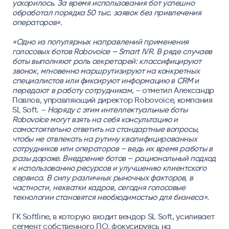
ускорилось. За время использования бот успешно
обработал порядка 50 тыс. заявок без привлечения
операторов».
«Одно из популярных направлений применения
голосовых ботов Robovoice – Smart IVR. В ряде случаев
боты выполняют роль секретарей: классифицируют
звонок, мгновенно маршрутизируют на конкретных
специалистов или фиксируют информацию в CRM и
передают в работу сотрудникам
, – отметил
Александр
Павлов, управляющий директор Robovoice, компания
SL Soft
. –
Наряду с этим интеллектуальные боты
Robovoice могут взять на себя консультацию и
самостоятельно ответить на стандартные вопросы,
чтобы не отвлекать на рутину квалифицированных
сотрудников или операторов – ведь их время работы в
разы дороже. Внедрение ботов – рациональный подход
к использованию ресурсов и улучшению клиентского
сервиса. В силу различных рыночных факторов, в
частности, нехватки кадров, сегодня голосовые
технологии становятся необходимостью для бизнеса».
ГК Softline, в которую входит вендор SL Soft, усиливает
сегмент собственного ПО, фокусируясь на