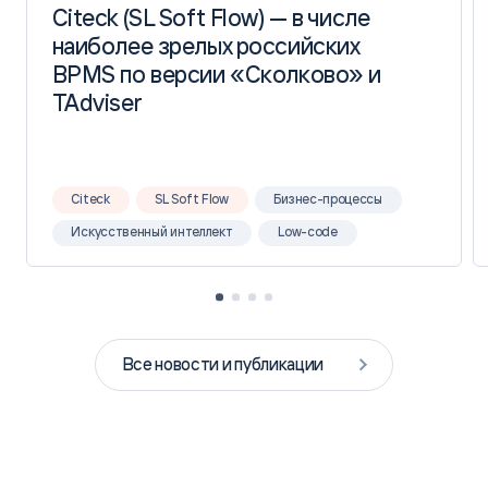
Citeck (SL Soft Flow) — в числе
Citeck (SL Soft Flow) — в числе
наиболее зрелых российских
наиболее зрелых российских
BPMS по версии «Сколково» и
BPMS по версии «Сколково» и
TAdviser
TAdviser
Citeck
SL Soft Flow
Бизнес-процессы
Искусственный интеллект
Low-code
Все новости и публикации