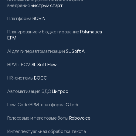
внедрения
Быстрый старт
Платформа
ROBIN
Планирование и бюджетирование
Polymatica
EPM
AI для гиперавтоматизации
SL Soft AI
BPM + ECM
SL Soft Flow
HR-системы
БОСС
Автоматизация ЭДО
Цитрос
Low-Code BPM-платформа
Citeck
Голосовые и текстовые боты
Robovoice
Интеллектуальная обработка текста