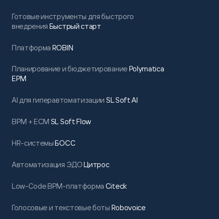
Готовые инструменты для быстрого
внедрения
Быстрый старт
Платформа
ROBIN
Планирование и бюджетирование
Polymatica
EPM
AI для гиперавтоматизации
SL Soft AI
BPM + ECM
SL Soft Flow
HR-системы
БОСС
Автоматизация ЭДО
Цитрос
Low-Code BPM-платформа
Citeck
Голосовые и текстовые боты
Robovoice