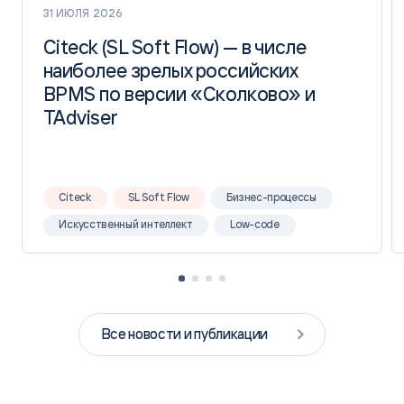
31 ИЮЛЯ 2026
Citeck (SL Soft Flow) — в числе
Citeck (SL Soft Flow) — в числе
наиболее зрелых российских
наиболее зрелых российских
BPMS по версии «Сколково» и
BPMS по версии «Сколково» и
TAdviser
TAdviser
Citeck
SL Soft Flow
Бизнес-процессы
Искусственный интеллект
Low-code
Все новости и публикации