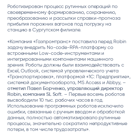
Роботизирован процесс рутинных операций по
своевременному формированию, сохранению,
преобразованию и рассылки справки-прогноза
прибытия порожних вагонов под погрузку на
станцию в Сургутском филиале.
«Компания «Газпромтранс» поставила перед Robin
задачу внедрить No-code-RPA-платформу со
встроенными Low-code-инструментами и
интегрированными компонентами машинного
зрения. Роботы должны были взаимодействовать с
Excel, Outlook, системой управленческого учета
«Транспортировка», платформой «1С: Предприятие»,
системой документооборота, MS Access и Abbyy, –
отметил Павел Борченко, управляющий директор
Robin, компания SL Soft
. – Первые восемь роботов
высвободили 10 тыс. рабочих часов в год.
Использование программных роботов исключило
ошибки, связанные с ручным вводом и обработкой
данных, полностью автоматизировало рутинные
процессы, значительно сократило непродуктивные
потери, в том числе трудозатраты».