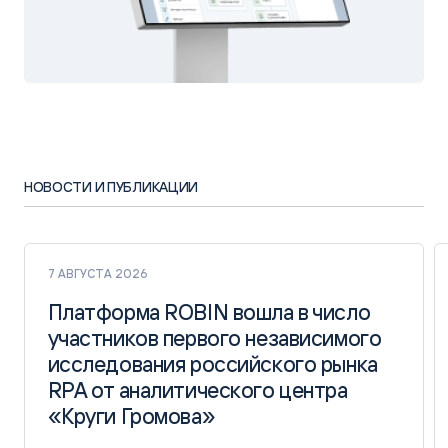
НОВОСТИ И ПУБЛИКАЦИИ
7 АВГУСТА 2026
Платформа ROBIN вошла в число
Платформа ROBIN вошла в число
участников первого независимого
участников первого независимого
исследования российского рынка
исследования российского рынка
RPA от аналитического центра
RPA от аналитического центра
«Круги Громова»
«Круги Громова»