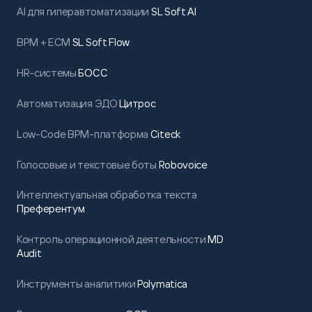
AI для гиперавтоматизации
SL Soft AI
BPM + ECM
SL Soft Flow
HR-системы
БОСС
Автоматизация ЭДО
Цитрос
Low-Code BPM-платформа
Citeck
Голосовые и текстовые боты
Robovoice
Интеллектуальная обработка текста
Преферентум
Контроль операционной деятельности
MD
Audit
Инструменты аналитики
Polymatica