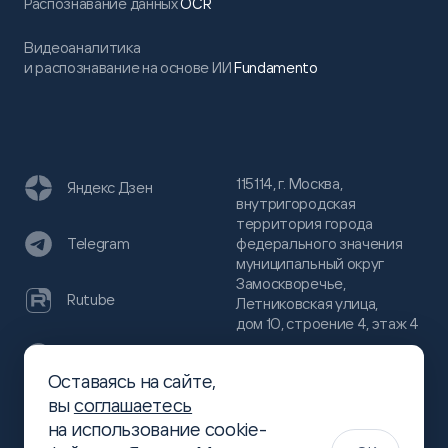
Распознавание данных
OCR
Видеоаналитика
и распознавание на основе ИИ
Fundamento
115114, г. Москва,
Яндекс Дзен
внутригородская
территория города
федерального значения
Telegram
муниципальный округ
Замоскворечье,
Rutube
Летниковская улица,
дом 10, строение 4, этаж 4
VC
Оставаясь на сайте,
(800)
300-68-80
вы
соглашаетесь
Хабр
на использование cookie-
(499)
444-16-51