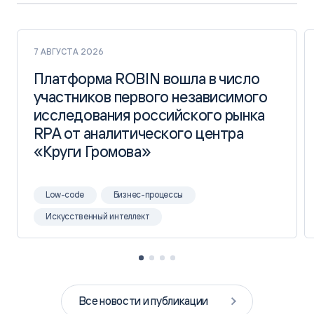
7 АВГУСТА 2026
Платформа ROBIN вошла в число
Платформа ROBIN вошла в число
участников первого независимого
участников первого независимого
исследования российского рынка
исследования российского рынка
RPA от аналитического центра
RPA от аналитического центра
«Круги Громова»
«Круги Громова»
Low-code
Бизнес-процессы
Искусственный интеллект
Все новости и публикации