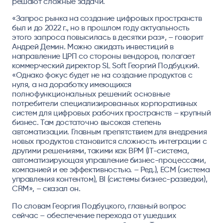
решают сложные задачи.
«Запрос рынка на создание цифровых пространств
был и до 2022 г., но в прошлом году актуальность
этого запроса повысилась в десятки раз», – говорит
Андрей Демин. Можно ожидать инвестиций в
направление ЦРП со стороны вендоров, полагает
коммерческий директор SL Soft Георгий Подбуцкий
.
«Однако фокус будет не на создание продуктов с
нуля, а на доработку имеющихся
полнофункциональных решений: основные
потребители специализированных корпоративных
систем для цифровых рабочих пространств – крупный
бизнес. Там достаточно высокая степень
автоматизации. Главным препятствием для внедрения
новых продуктов становится сложность интеграции с
другими решениями, такими как BPM (IT-система,
автоматизирующая управление бизнес-процессами,
компанией и ее эффективностью. – Ред.), ECM (система
управления контентом), BI (системы бизнес-разведки),
CRM», – сказал он.
По словам
Георгия Подбуцкого
, главный вопрос
сейчас – обеспечение перехода от ушедших