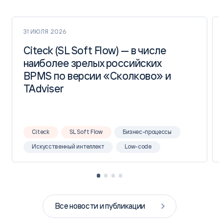
31 ИЮЛЯ 2026
Citeck (SL Soft Flow) — в числе
Citeck (SL Soft Flow) — в числе
наиболее зрелых российских
наиболее зрелых российских
BPMS по версии «Сколково» и
BPMS по версии «Сколково» и
TAdviser
TAdviser
Citeck
SL Soft Flow
Бизнес-процессы
Искусственный интеллект
Low-code
Все новости и публикации