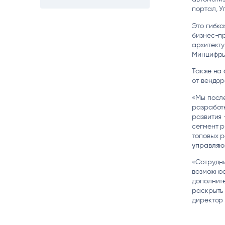
Цитрос
Citeck
Robovo
портал, У
АВТОМАТИЗАЦИЯ ЭДО
LOW-CODE BPM-ПЛАТФОРМА
ГОЛОСОВЫЕ
Это гибк
бизнес-п
архитекту
Fundamento
Минцифр
ВИДЕОАНАЛИТИКА
И РАСПОЗНАВАНИЕ НА ОСНОВЕ
ИИ
Также на
от вендор
«Мы посл
разработк
развития 
сегмент р
топовых р
управляю
«Сотрудни
возможнос
дополните
раскрыть
директор 