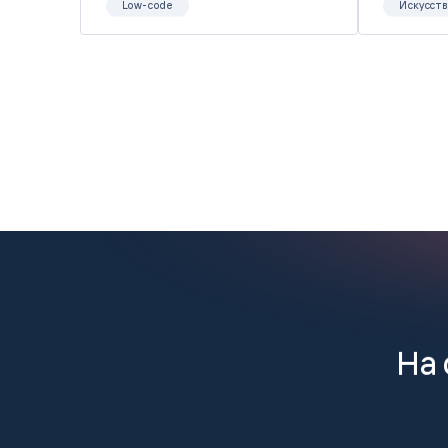
Low-code
Искусст
На 