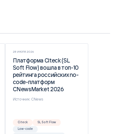
28 ИЮЛЯ 2026
Платформа Citeck (SL
Платформа Citeck (SL
Soft Flow) вошла в топ-10
Soft Flow) вошла в топ-10
рейтинга российских no-
рейтинга российских no-
code-платформ
code-платформ
CNewsMarket 2026
CNewsMarket 2026
Источник: CNews
Citeck
SL Soft Flow
Low-code