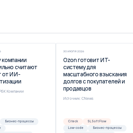
6
30 ИЮЛЯ 2026
 компании
 компании
Ozon готовит ИТ-
Ozon готовит ИТ-
ильно считают
ильно считают
систему для
систему для
 от ИИ-
 от ИИ-
масштабного взыскания
масштабного взыскания
тизации
тизации
долгов с покупателей и
долгов с покупателей и
продавцов
продавцов
 РБК Компании
Источник: CNews
Бизнес-процессы
Citeck
SL Soft Flow
e
Low-code
Бизнес-процессы