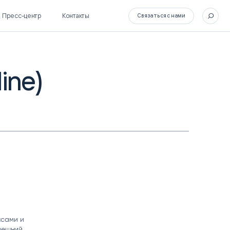
Пресс-центр
Контакты
Связаться с нами
ine)
SL Soft Flow
БОСС
BPM + ECM
HR-СИСТЕМЫ
HRM-система БОСС
HCM-система БОСС
ссами и
Внешний