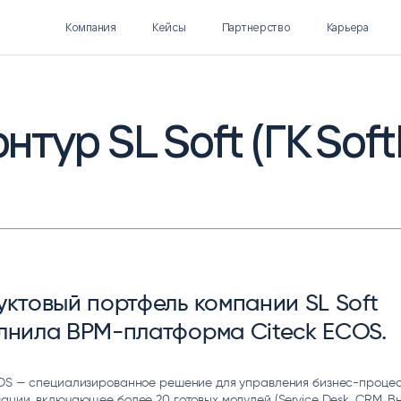
Компания
Кейсы
Партнерство
Карьера
нтур SL Soft (ГК Softl
Polymatica EPM
SL Soft AI
ПЛАНИРОВАНИЕ И
AI ДЛЯ ГИПЕРАВТОМАТИЗАЦИИ
БЮДЖЕТИРОВАНИЕ
Нормализация НСИ
Интеллектуальный поиск
IDP
уктовый портфель компании SL Soft
лнила BPM-платформа Citeck ECOS.
COS — специализированное решение для управления бизнес-проце
ации, включающее более 20 готовых модулей (Service Desk, CRM, 