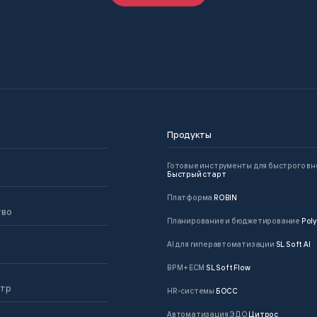
Продукты
Готовые инструменты для быстрого в
Быстрый старт
Платформа
ROBIN
тво
Планирование и бюджетирование
Poly
AI для гиперавтоматизации
SL Soft AI
BPM + ECM
SL Soft Flow
нтр
HR-системы
БОСС
Автоматизация ЭДО
Цитрос