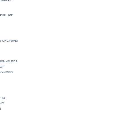
matica
OCR
РУМЕНТЫ АНАЛИТИКИ
тизации
РАСПОЗНАВАНИЕ ДАННЫХ
ю
е системы
ление для
от
в число
учат
но
й