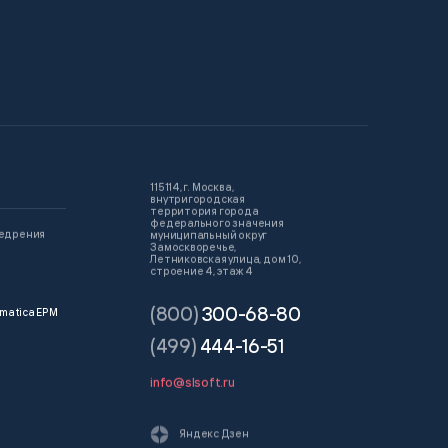
115114, г. Москва,
внутригородская
территория города
федерального значения
недрения
муниципальный округ
Замоскворечье,
Летниковская улица, дом 10,
строение 4, этаж 4
(800)
300-68-80
matica EPM
(499)
444-16-51
info@slsoft.ru
Яндекс Дзен