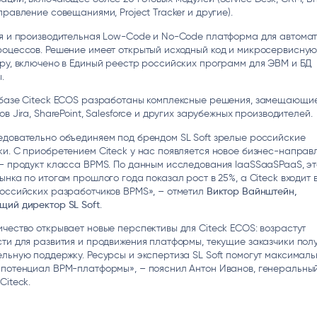
ice
Преферентум
MD Audit
Poly
правление совещаниями, Project Tracker и другие).
 И ТЕКСТОВЫЕ БОТЫ
ИНТЕЛЛЕКТУАЛЬНАЯ ОБРАБОТКА
КОНТРОЛЬ ОПЕРАЦИОННОЙ
ИНСТ
ая и производительная Low-Code и No-Code платформа для автома
ТЕКСТА
ДЕЯТЕЛЬНОСТИ
роцессов. Решение имеет открытый исходный код и микросервисну
ру, включено в Единый реестр российских программ для ЭВМ и БД
ы.
 базе Citeck ECOS разработаны комплексные решения, замещающи
ов Jira, SharePoint, Salesforce и других зарубежных производителей.
едовательно объединяем под брендом SL Soft зрелые российские
и. С приобретением Citeck у нас появляется новое бизнес-направ
– продукт класса BPMS. По данным исследования IaaSSaaSPaaS, эт
ынка по итогам прошлого года показал рост в 25%, а Citeck входит 
оссийских разработчиков BPMS», – отметил
Виктор Вайнштейн,
щий директор SL Soft
.
чество открывает новые перспективы для Citeck ECOS: возрастут
ти для развития и продвижения платформы, текущие заказчики пол
льную поддержку. Ресурсы и экспертиза SL Soft помогут максималь
 потенциал BPM-платформы», – пояснил Антон Иванов, генеральны
Citeck.