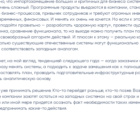
но, что импортозамещение больших и критичных для бизнеса систе
чень сложный. Программные продукты въедаются в компании, стан
 бизнес-процессов, привычек сотрудников и требуют огромных инв
временных, финансовых. И менять их очень не хочется. Но если к эт
подойти правильно — разработать «дорожную карту», провести ауд
нка, сравнение функционала, то на выходе можно получить план п
 своеобразный алгоритм действий. И плюсом к этому — реальную к
колько существующие отечественные системы могут функционально 
 соответствовать западным аналогам.
нет, на мой взгляд, тенденцией следующего года — когда заказчики 
разу менять системы, а подходить к задаче замещения как к полноц
составлять план, проводить подготовительные инфраструктурные ра
ь аналитическую основу.
уже принимать решение. Кто-то перейдет раньше, кто-то позже. Воз
 компании захотят остаться на западных системах на свой страх и
й или иной мере придется осознать факт необходимости таких изме
едпринимать какие-то действия.