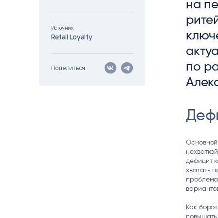
на пе
Цитрос
Citeck
Robovo
ритей
АВТОМАТИЗАЦИЯ ЭДО
LOW-CODE BPM-ПЛАТФОРМА
ГОЛОСОВЫЕ
Источник
ключ
Retail Loyalty
Fundamento
актуа
ВИДЕОАНАЛИТИКА
И РАСПОЗНАВАНИЕ НА ОСНОВЕ
по р
ИИ
Поделиться
Алек
Деф
Основной 
нехваткой
дефицит к
хватать п
проблема
вариантов
Как борот
повышать 