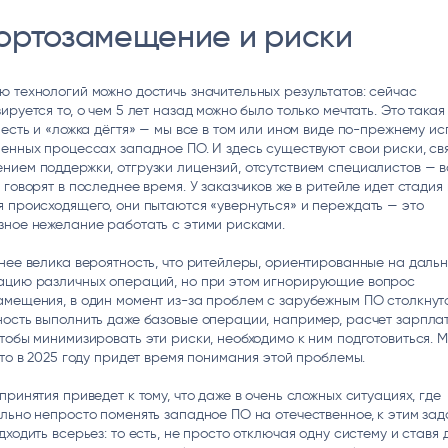
ортозамещение и риски
 технологий можно достичь значительных результатов: сейчас
ируется то, о чем 5 лет назад можно было только мечтать. Это такая
 есть и «ложка дёгтя» — мы все в том или ином виде по-прежнему и
енных процессах западное ПО. И здесь существуют свои риски, св
ием поддержки, отгрузки лицензий, отсутствием специалистов — вс
 говорят в последнее время. У заказчиков же в ритейле идет стадия
 происходящего, они пытаются «увернуться» и переждать — это
зное нежелание работать с этими рисками.
нее велика вероятность, что ритейлеры, ориентированные на дал
ацию различных операций, но при этом игнорирующие вопрос
мещения, в один момент из-за проблем с зарубежным ПО столкнут
ость выполнить даже базовые операции, например, расчет зарплат
тобы минимизировать эти риски, необходимо к ним подготовиться. 
что в 2025 году придет время понимания этой проблемы.
принятия приведет к тому, что даже в очень сложных ситуациях, где
льно непросто поменять западное ПО на отечественное, к этим за
дходить всерьез: то есть, не просто отключая одну систему и ставя 