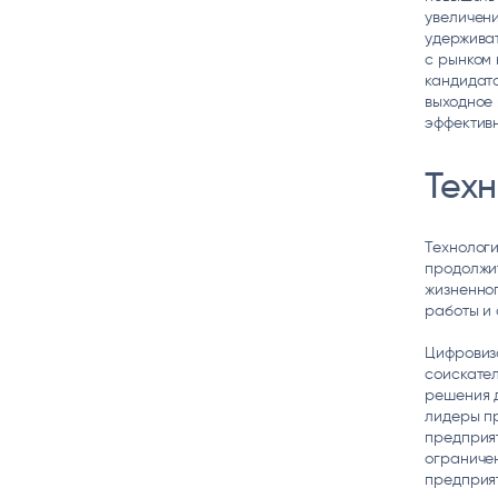
увеличени
удерживат
с рынком 
кандидат
выходное 
эффектив
Тех
Технологи
продолжи
жизненног
работы и 
Цифровиз
соискател
решения д
лидеры пр
предприят
ограниче
предприят