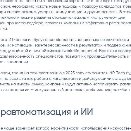
возможно только за счет повышения зарплат. Это приводит к раздут
азом, необходимо искать новые подходы к подбору кандидатов: по
при оценке резюме, ускорять коммуникации и другие аспекты. В это
 технологические решения становятся важным инструментом для
ции процесса подбора, позволяя компаниям эффективно реагирова
нка.
того, ИТ-решения будут способствовать повышению вовлечённости
ов, их мотивации, заинтересованности в результатах и поддержан
ежду работой и личной жизнью (work-life balance). Все это в совок
довлетворённость специалистов, повысит их производительность и 
ты в компании.
азом, тренд на технологизацию в 2025 году сохранится. HR Tech бу
я на всех этапах работы с кандидатами и действующими сотрудни
ечать на вызовы рынка, компании будут активно использовать разл
ые технологии — искусственный интеллект, роботизацию, чат-боты 
еравтоматизация и ИИ
е чаще возникает вопрос эффективности использования искусстве