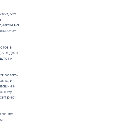
 том, что
ы
удникам на
человеком
стов в
, что дает
штат и
грировать
есте, и
изации и
оэтому
сит риск
 тренда
ься