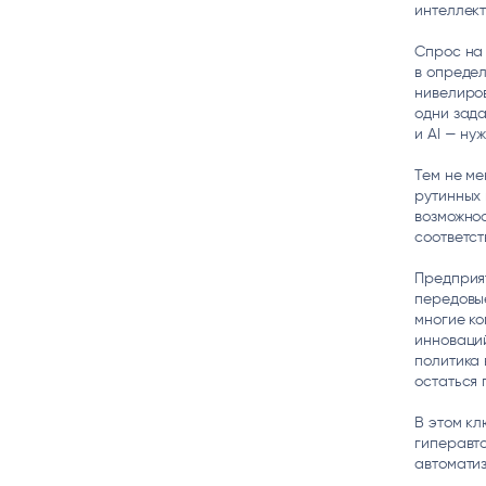
интеллект
Спрос на 
в определ
нивелиров
одни зада
и AI — ну
Тем не ме
рутинных 
возможнос
соответст
Предприя
передовые
многие к
инноваций
политика 
остаться 
В этом кл
гиперавто
автоматиз