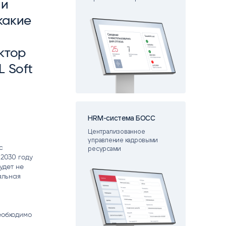
 и
matica
OCR
какие
РУМЕНТЫ АНАЛИТИКИ
РАСПОЗНАВАНИЕ ДАННЫХ
ктор
 Soft
HRM-система БОСС
Централизованное
управление кадровыми
с
ресурсами
 2030 году
удет не
альная
еобходимо