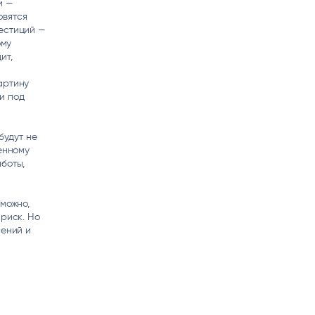
м —
овятся
естиций —
ому
ит,
о
артину
и под
будут не
енному
боты,
можно,
 риск. Но
нений и