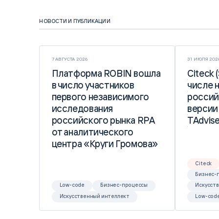
НОВОСТИ И ПУБЛИКАЦИИ
7 АВГУСТА 2026
31 ИЮЛЯ 202
Платформа ROBIN вошла
Платформа ROBIN вошла
Citeck 
Citeck 
в число участников
в число участников
числе 
числе 
первого независимого
первого независимого
россий
россий
исследования
исследования
версии
версии
российского рынка RPA
российского рынка RPA
TAdvise
TAdvise
от аналитического
от аналитического
центра «Круги Громова»
центра «Круги Громова»
Citeck
Бизнес-
Low-code
Бизнес-процессы
Искусст
Искусственный интеллект
Low-cod