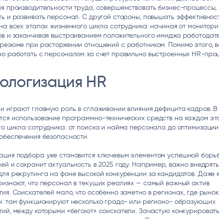
я производительности труда, совершенствовать бизнес-процессы,
ь и развивать персонал. С другой стороны, повышать эффективнос
на всех этапах жизненного цикла сотрудника: начиная от монитор
ов и заканчивая выстраиванием положительного имиджа работодат
резюме при расторжении отношений с работником. Помимо этого, в
но работать с персоналом за счет правильно выстроенных HR-проц
нологизация HR
и играют главную роль в сглаживании влияния дефицита кадров. В 
тся использование программно-технических средств на каждом эт
о цикла сотрудника: от поиска и найма персонала до оптимизации
обеспечения безопасности.
ация подбора уже становится ключевым элементом успешной борь
ей и сохранит актуальность в 2025 году. Например, важно внедрять
ля рекрутинга на фоне высокой конкуренции за кандидатов. Даже 
изнают, что персонал в текущих реалиях — самый важный актив
ия. Соискателей мало, что особенно заметно в регионах, где рынок
н: там функционируют несколько градо- или регионо- образующих
ий, между которыми «бегают» соискатели. Зачастую конкурировать