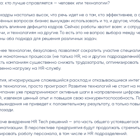
а: кто лучше справляется — человек или технологии?
кадры настолько высок, что речь идет не о том, кто эффективнее, а о
ённых вопросах бизнес вынужден использовать и то, и другое, чтоб
ать влияние дефицита кадров. Сейчас работы хватит всем: и сотр
чи, и технологиям на другие. То есть это не вопрос выбора между 
жны оба подхода для решения различных задач.
нее технологии, безусловно, позволяют сократить участие специали
и монотонных процессах (не только HR, но и других подразделений)
ть компаниям существенно снижать трудозатраты, оптимизировать 
венно нагрузку на HR-службу.
тия, игнорирующие сложившийся расклад и отказывающиеся инте
 технологии, просто проиграют. Развитие технологий не стоит на м
омпании уже предпринимают активные шаги в направлении цифров
, извлекая ценный опыт и повышая свою конкурентоспособность. П
выжидания не приведет к положительному результату, а только повы
позади.
юче внедрение HR Tech решений — это часть общего устоявшегося
матизации. В перспективе предприятия будут продолжать стремит
ировать работу персонала, в том числе и HR подразделений.