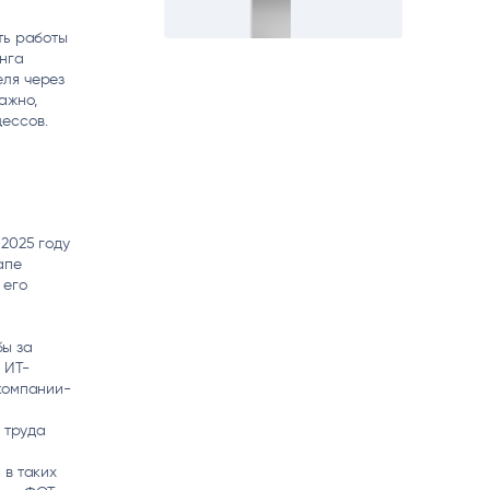
ть работы
инга
еля через
ажно,
ессов.
2025 году
апе
 его
бы за
 ИТ-
компании-
 труда
 в таких