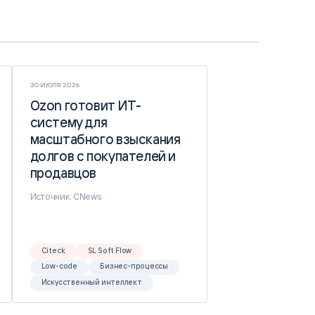
30 ИЮЛЯ 2026
Ozon готовит ИТ-
Ozon готовит ИТ-
систему для
систему для
масштабного взыскания
масштабного взыскания
долгов с покупателей и
долгов с покупателей и
продавцов
продавцов
Источник: CNews
Citeck
SL Soft Flow
Low-code
Бизнес-процессы
Искусственный интеллект