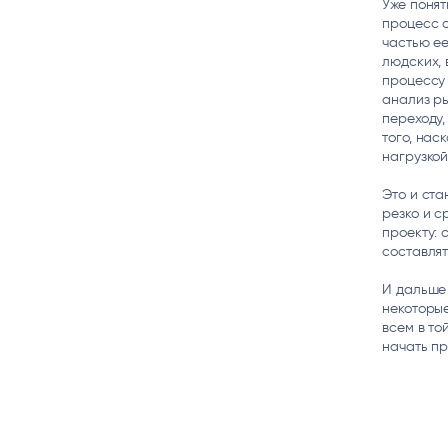
Уже понят
процесс о
частью ее
людских, 
процессу 
анализ ры
переходу,
того, нас
нагрузкой
Это и ста
резко и с
проекту: 
составлят
И дальше 
некоторые
всем в то
начать пр