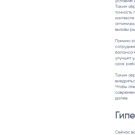
условиях 
Таким обр
точность 
контексте
оптимиза
вызовы ры
Помимо э
сотрудник
баланса м
улучшит у
срок рабо
Таким обр
внедрятьс
Чтобы отв
современн
далее.
Гип
Сейчас вс