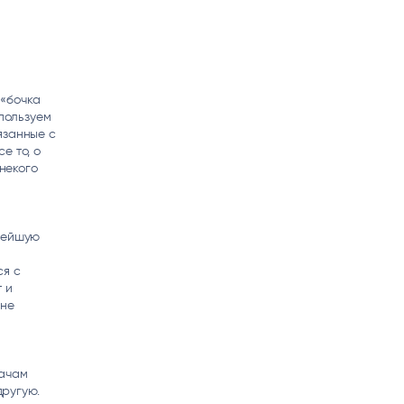
 «бочка
спользуем
язанные с
е то, о
 некого
ьнейшую
ся с
 и
Мне
дачам
другую.