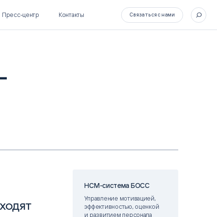
Пресс-центр
Контакты
Связаться с нами
-
SL Soft Flow
БОСС
BPM + ECM
HR-СИСТЕМЫ
HRM-система БОСС
HCM-система БОСС
HCM-система БОСС
Управление мотивацией,
ходят
эффективностью, оценкой
и развитием персонала