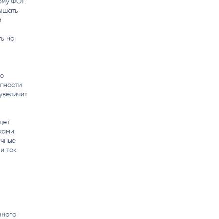
ому ФОТ.
вышать
м
ть на
ию
упности
увеличит
дет
ками.
ичные
и так
нного