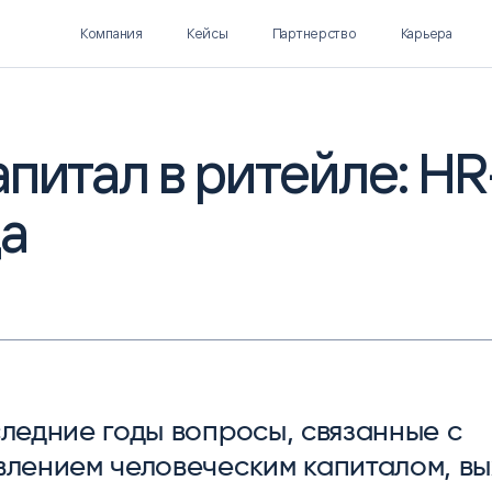
Компания
Кейсы
Партнерство
Карьера
питал в ритейле: HR
да
Polymatica EPM
SL Soft AI
ПЛАНИРОВАНИЕ И
AI ДЛЯ ГИПЕРАВТОМАТИЗАЦИИ
БЮДЖЕТИРОВАНИЕ
Нормализация НСИ
Интеллектуальный поиск
IDP
ледние годы вопросы, связанные с
влением человеческим капиталом, вы