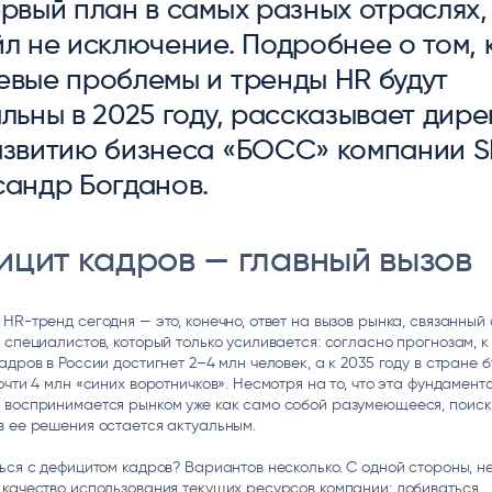
рвый план в самых разных отраслях,
ice
Преферентум
MD Audit
Poly
л не исключение. Подробнее о том, 
 И ТЕКСТОВЫЕ БОТЫ
ИНТЕЛЛЕКТУАЛЬНАЯ ОБРАБОТКА
КОНТРОЛЬ ОПЕРАЦИОННОЙ
ИНСТ
ТЕКСТА
ДЕЯТЕЛЬНОСТИ
евые проблемы и тренды HR будут
льны в 2025 году, рассказывает дире
азвитию бизнеса «БОСС» компании SL
сандр Богданов.
ицит кадров — главный вызов
HR-тренд сегодня — это, конечно, ответ на вызов рынка, связанный 
 специалистов, который только усиливается: согласно прогнозам, к
адров в России достигнет 2–4 млн человек, а к 2035 году в стране б
очти 4 млн «синих воротничков». Несмотря на то, что эта фундамент
 воспринимается рынком уже как само собой разумеющееся, поиск
 ее решения остается актуальным.
ься с дефицитом кадров? Вариантов несколько. С одной стороны, н
качество использования текущих ресурсов компании: добиваться