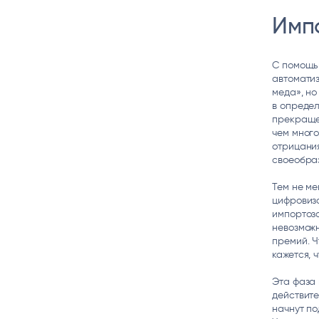
Имп
С помощью
автоматиз
меда», но
в определ
прекращен
чем много
отрицания
своеобра
Тем не ме
цифровиз
импортоза
невозможн
премий. Ч
кажется, 
Эта фаза 
действите
начнут по