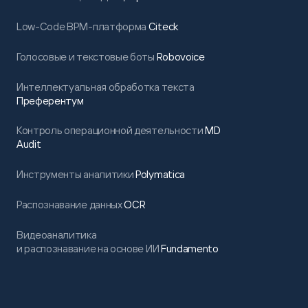
Low-Code BPM-платформа
Citeck
Голосовые и текстовые боты
Robovoice
Интеллектуальная обработка текста
Преферентум
Контроль операционной деятельности
MD
Audit
Инструменты аналитики
Polymatica
Распознавание данных
OCR
Видеоаналитика
и распознавание на основе ИИ
Fundamento