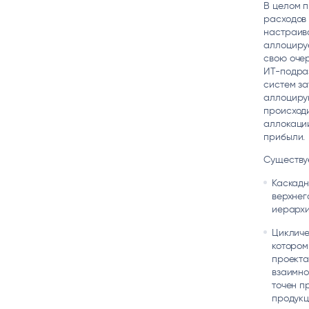
В целом 
расходов
настраив
аллоцируе
свою очер
ИТ-подра
систем за
аллоцирую
происходи
аллокации
прибыли.
Существуе
Каскадн
верхнег
иерархи
Цикличе
котором
проекта
взаимно
точен п
продукц