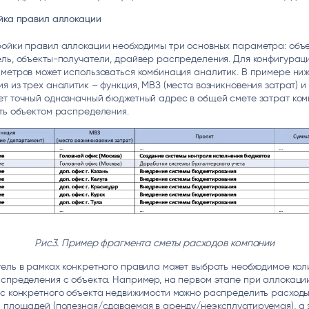
ойка правил аллокации
ройки правил аллокации необходимы три основных параметра: объе
ль, объекты-получатели, драйвер распределения. Для конфигурац
метров может использоваться комбинация аналитик. В примере ни
я из трех аналитик – функция, МВЗ (места возникновения затрат) и
ет точный однозначный бюджетный адрес в общей смете затрат ком
ть объектом распределения.
Рис3. Пример фрагмента сметы расходов компании
ель в рамках конкретного правила может выбрать необходимое кол
спределения с объекта. Например, на первом этапе при аллокаци
 с конкретного объекта недвижимости можно распределить расходы
 площадей (полезная/сдаваемая в аренду/неэксплуатируемая), а 