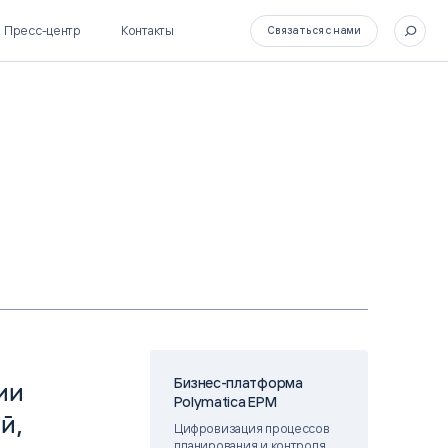
Пресс-центр
Контакты
Связаться с нами
SL Soft Flow
БОСС
BPM + ECM
HR-СИСТЕМЫ
HRM-система БОСС
HCM-система БОСС
Бизнес-платформа
ии
Polymatica EPM
й,
Цифровизация процессов
планирования и контроля