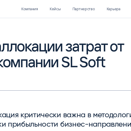
Компания
Кейсы
Партнерство
Карьера
ллокации затрат от
компании SL Soft
Polymatica EPM
SL Soft AI
ПЛАНИРОВАНИЕ И
AI ДЛЯ ГИПЕРАВТОМАТИЗАЦИИ
БЮДЖЕТИРОВАНИЕ
Нормализация НСИ
Интеллектуальный поиск
IDP
кация критически важна в методолог
ки прибыльности бизнес-направлени