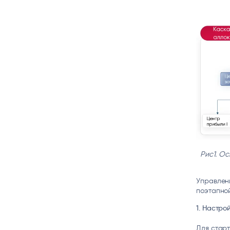
Рис1. О
Управлен
поэтапной
1. Настр
Для стар