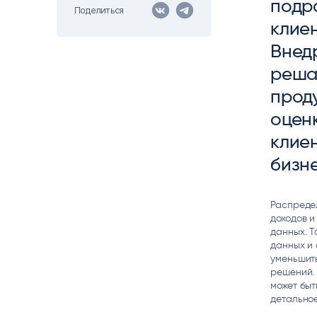
подра
Поделиться
Цитрос
Citeck
Robovo
клие
АВТОМАТИЗАЦИЯ ЭДО
LOW-CODE BPM-ПЛАТФОРМА
ГОЛОСОВЫЕ
Внед
Fundamento
реша
ВИДЕОАНАЛИТИКА
И РАСПОЗНАВАНИЕ НА ОСНОВЕ
прод
ИИ
оцен
клие
бизн
Распреде
доходов и
данных. Т
данных и 
уменьшить
решений. 
может быт
детальное