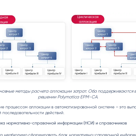
сновные методы расчета аллокации затрат. Оба поддерживаются в
решении Polymatica EPM-CA.
ие процессом аллокации в автоматизированной системе – это вып
 последовательности действий.
ойка нормативно-справочной информации (НСИ) и справочников
та необходимо сформировать блок нормативно-справочной информ