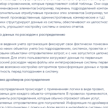
абор справочников, которые представляют собой таблицы. Они сод
именования элементов (например, перечень подразделений компани
олнительные атрибутивные признаки этих элементов (например, ти
ений: производственные, административные, коммерческие и т.д.).
ки структурируют данные из системы, обеспечивают их целостнос
сть, упрощают настройку системы и анализ отчетов.
зка данных по расходам к распределению
е ведения учета организация фиксирует свои фактически понесен
а неких объектах учета (на подразделениях, системах, проектах и т.
рвыми объектами-отправителями затрат, и с них запустится цепочк
ления. Для этого пользователи загружают данные по первичным
ерским) расходам через файлы или интегрированные системы перви
кже возможна настройка алгоритмов трансформации данных и пров
тность перед попаданием в систему.
товка драйверов распределения
распределения происходит с применением логики в виде правил,
аемых для каждого объекта-отправителя. В правилах применяются
иенты распределения, которые обычно отражают объем услуг,
вляемых отправителями для получателей. Информация по драйвера
ься сотрудниками с помощью форм ввода в интерфейсе системы ал