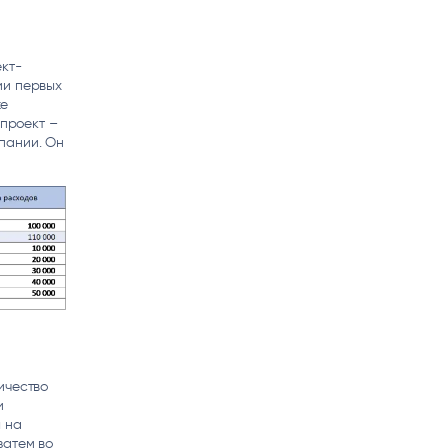
кт-
ии первых
же
 проект –
пании. Он
ичество
и
 на
затем во