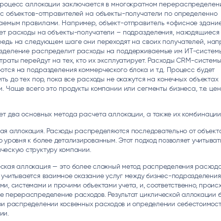
процесс аллокации заключается в многократном перераспределен
 с объектов-отправителей на объекты-получатели по определенно
аемым правилами. Например, объект-отправитель «офисное здани
т расходы на объекты-получатели – подразделения, находящиеся 
едь на следующем шаге они переходят на своих получателей, нап
зделение распределит расходы на поддерживаемые им ИТ-системы.
траты перейдут на тех, кто их эксплуатирует. Расходы CRM-систем
тся на подразделения коммерческого блока и т.д. Процесс будет
ть до тех пор, пока все расходы не окажутся на конечных объектах
. Чаще всего это продукты компании или сегменты бизнеса, т.е. це
т два основных метода расчета аллокации, а также их комбинации
ая аллокация. Расходы распределяются последовательно от объект
о уровня к более детализированным. Этот подход позволяет учитыват
ческую структуру компании.
ская аллокация — это более сложный метод распределения расходо
 учитывается взаимное оказание услуг между бизнес-подразделения
ми, системами и прочими объектами учета, и, соответственно, проис
е перераспределение расходов. Результат циклической аллокации 
ри распределении косвенных расходов и определении себестоимос
ии.