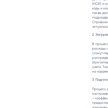
(НСИ) и н
коды и на
также доп
подраздел
Справочни
актуально
2. Загру
В процесс
расходы н
станут пе
распреде
(бухгалт
учета. Та
на коррек
3. Подго
Процесс 
настраив
– коэффиц
предоста
заполнят