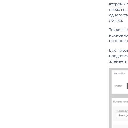
втором и
своих пол
одного эт
логики.
Также в п
нужное ко
по аналит
Все пара
предлагае
элементы 