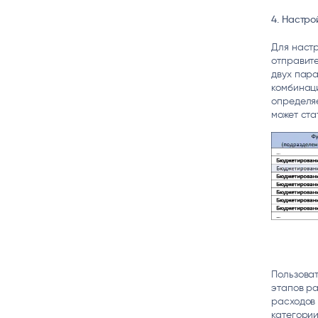
4. Настр
Для наст
отправите
двух пара
комбинаци
определя
может ста
Пользоват
этапов ра
расходов
категории