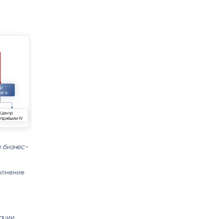
 бизнес-
олнение
ации