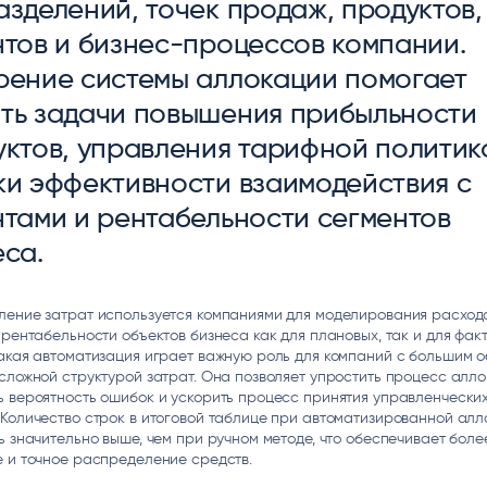
зделений, точек продаж, продуктов,
ice
Преферентум
MD Audit
Poly
нтов и бизнес-процессов компании.
 И ТЕКСТОВЫЕ БОТЫ
ИНТЕЛЛЕКТУАЛЬНАЯ ОБРАБОТКА
КОНТРОЛЬ ОПЕРАЦИОННОЙ
ИНСТ
ТЕКСТА
ДЕЯТЕЛЬНОСТИ
рение системы аллокации помогает
ть задачи повышения прибыльности
уктов, управления тарифной политик
ки эффективности взаимодействия с
нтами и рентабельности сегментов
еса.
ление затрат используется компаниями для моделирования расходо
 рентабельности объектов бизнеса как для плановых, так и для фак
акая автоматизация играет важную роль для компаний с большим 
сложной структурой затрат. Она позволяет упростить процесс алло
 вероятность ошибок и ускорить процесс принятия управленчески
Количество строк в итоговой таблице при автоматизированной алл
ь значительно выше, чем при ручном методе, что обеспечивает боле
 и точное распределение средств.