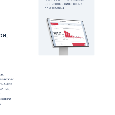
matica
достижения финансовых
OCR
показателей
РУМЕНТЫ АНАЛИТИКИ
РАСПОЗНАВАНИЕ ДАННЫХ
ой,
в,
тических
объемом
кации,
х
окации
е