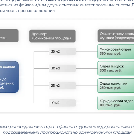
жаться из файлов и/или других смежных интегрированных систем.
ая часть правил аллокации.
имер распределения затрат офисного здания между расположенн
подразделениями пропорционально занимаемой ими площади