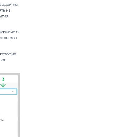
щадей на
ть из
ытия
назначать
фильтров
 которые
все