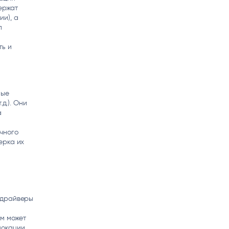
ержат
и), а
п
ть и
ные
д.). Они
а
чного
ерка их
 драйверы
м может
локации