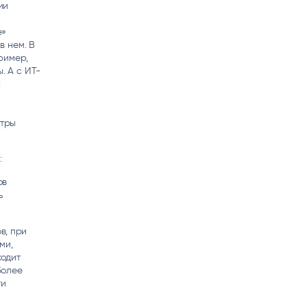
ии
е»
в нем. В
ример,
 А с ИТ-
ы
нтры
:
ов
ь
в, при
ми,
ходит
более
ти