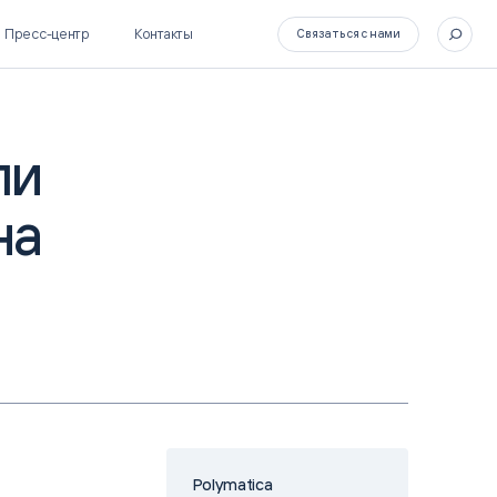
Пресс-центр
Контакты
Связаться с нами
ли
на
SL Soft Flow
БОСС
BPM + ECM
HR-СИСТЕМЫ
HRM-система БОСС
HCM-система БОСС
Polymatica