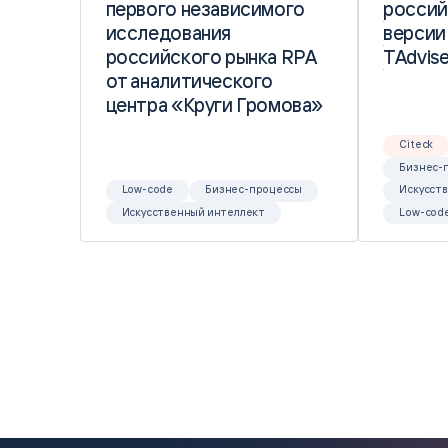
первого независимого
первого независимого
россий
россий
исследования
исследования
версии
версии
российского рынка RPA
российского рынка RPA
TAdvise
TAdvise
от аналитического
от аналитического
центра «Круги Громова»
центра «Круги Громова»
Citeck
Бизнес-
Low-code
Бизнес-процессы
Искусст
Искусственный интеллект
Low-cod