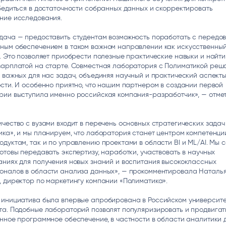
бедиться в достаточности собранных данных и скорректировать
ние исследования.
дача — предоставить студентам возможность поработать с передо
ным обеспечением в таком важном направлении как искусственны
. Это позволяет приобрести полезные практические навыки и найти
зарплатой на старте. Совместная лаборатория с Полиматикой реш
 важных для нас задач, объединяя научный и практический аспект
сти. И особенно приятно, что нашим партнером в создании первой
рии выступила именно российская компания-разработчик», — отме
чество с вузами входит в перечень основных стратегических зада
ка», и мы планируем, что лаборатория станет центром компетенци
дуктам, так и по управлению проектами в области BI и ML/AI. Мы с
отовы передавать экспертизу, наработки, участвовать в научных
ниях для получения новых знаний и воспитания высококлассных
оналов в области анализа данных», — прокомментировала Наталь
 директор по маркетингу компании «Полиматика».
 инициатива была впервые апробирована в Российском университ
та. Подобные лабораторий позволят популяризировать и продвигат
нное программное обеспечение, в частности в области аналитики 