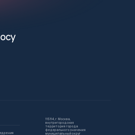
росу
115114, г. Москва,
внутригородская
территория города
федерального значения
недрения
муниципальный округ