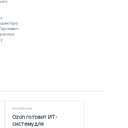
ного
 к
роректора
Сергеевич
красную
гу
30 ИЮЛЯ 2026
Ozon готовит ИТ-
Ozon готовит ИТ-
систему для
систему для