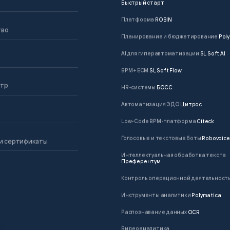
Быстрый старт
Платформа
ROBIN
тво
Планирование и бюджетирование
Poly
AI для гиперавтоматизации
SL Soft AI
BPM + ECM
SL Soft Flow
нтр
HR-системы
БОСС
Автоматизация ЭДО
Цитрос
Low-Code BPM-платформа
Citeck
Голосовые и текстовые боты
Robovoice
и сертификаты
Интеллектуальная обработка текста
Преферентум
Контроль операционной деятельност
Инструменты аналитики
Polymatica
Распознавание данных
OCR
Видеоаналитика