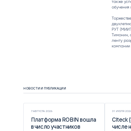
также ус
обучения 
Торжестве
двухлетию
РУТ (МИИ
Тимонин,
ленту раз
компании
НОВОСТИ И ПУБЛИКАЦИИ
7 АВГУСТА 2026
31 ИЮЛЯ 202
Платформа ROBIN вошла
Платформа ROBIN вошла
Citeck 
Citeck 
в число участников
в число участников
числе 
числе 