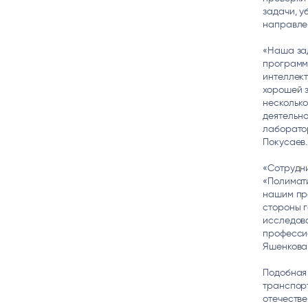
задачи, у
направле
«Наша за
программ
интеллект
хорошей 
несколько
деятельно
лаборато
Покусаев.
«Сотрудни
«Полимати
нашим про
стороны г
исследова
професси
Яшенкова,
Подобная
транспор
отечестве