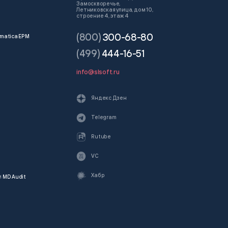
Замоскворечье,
Летниковская улица, дом 10,
строение 4, этаж 4
(800)
300-68-80
matica EPM
(499)
444-16-51
info@slsoft.ru
Яндекс Дзен
Telegram
Rutube
VC
Хабр
и
MD Audit