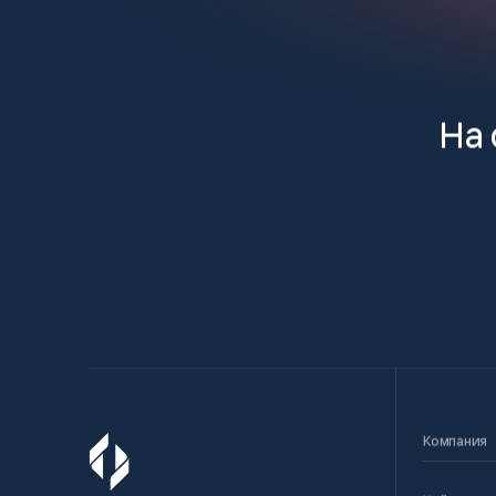
На 
Компания