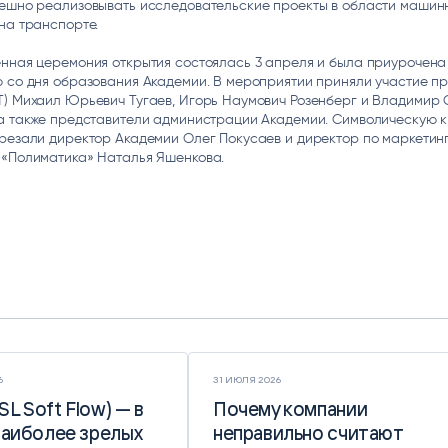
пешно реализовывать исследовательские проекты в области машин
на транспорте.
нная церемония открытия состоялась 3 апреля и была приурочена
 со дня образования Академии. В мероприятии приняли участие п
Т) Михаил Юрьевич Тугаев, Игорь Наумович Розенберг и Владимир 
 а также представители администрации Академии. Символическую 
резали директор Академии Олег Покусаев и директор по маркетин
 «Полиматика» Наталья Яшенкова.
6
31 ИЮЛЯ 2026
(SL Soft Flow) — в
(SL Soft Flow) — в
Почему компании
Почему компании
наиболее зрелых
наиболее зрелых
неправильно считают
неправильно считают