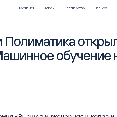
Компания
Кейсы
Партнерство
Карьера
 Полиматика откры
ашинное обучение 
Polymatica EPM
SL Soft AI
ПЛАНИРОВАНИЕ И
AI ДЛЯ ГИПЕРАВТОМАТИЗАЦИИ
БЮДЖЕТИРОВАНИЕ
Нормализация НСИ
Интеллектуальный поиск
IDP
емия «Высшая инженерная школа» и