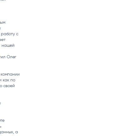
вым
й
 работу с
ает
ы нашей
тил Олег
ч компании
и как по
о своей
я
ете
ь
данных, а