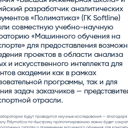
ice
Преферентум
MD Audit
Poly
ийский разработчик аналитических
 И ТЕКСТОВЫЕ БОТЫ
ИНТЕЛЛЕКТУАЛЬНАЯ ОБРАБОТКА
КОНТРОЛЬ ОПЕРАЦИОННОЙ
ИНСТ
ТЕКСТА
ДЕЯТЕЛЬНОСТИ
ументов «Полиматика» (ГК Softline)
ыли совместную учебно-научную
раторию «Машинного обучения на
спорте» для предоставления возмож
едения проектов в области анализа
х и искусственного интеллекта для
нтов академии как в рамках
зовательной программы, так и для
ния задач заказчиков — представите
спортной отрасли.
лаборатории будут проводится научные исследования — благодаря
алу Polymatica по-быстрому прототипированию можно будет сократ
различных гипотез о применении машинного обучения для конкрет