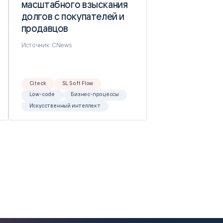
масштабного взыскания
масштабного взыскания
долгов с покупателей и
долгов с покупателей и
продавцов
продавцов
Источник: CNews
Citeck
SL Soft Flow
Low-code
Бизнес-процессы
Искусственный интеллект