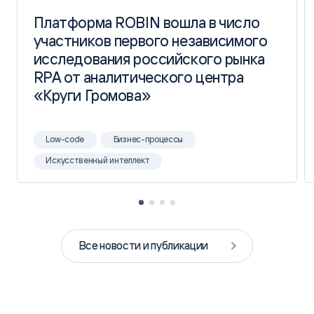
Платформа ROBIN вошла в число
Платформа ROBIN вошла в число
участников первого независимого
участников первого независимого
исследования российского рынка
исследования российского рынка
RPA от аналитического центра
RPA от аналитического центра
«Круги Громова»
«Круги Громова»
Low-code
Бизнес-процессы
Искусственный интеллект
Все новости и публикации