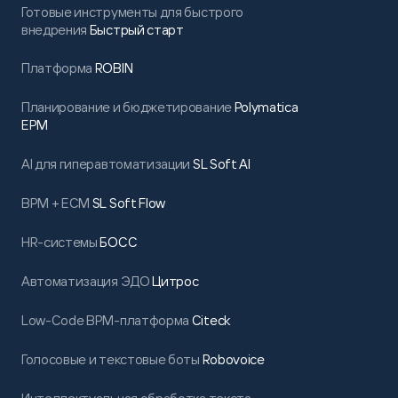
Готовые инструменты для быстрого
внедрения
Быстрый старт
Платформа
ROBIN
Планирование и бюджетирование
Polymatica
EPM
AI для гиперавтоматизации
SL Soft AI
BPM + ECM
SL Soft Flow
HR-системы
БОСС
Автоматизация ЭДО
Цитрос
Low-Code BPM-платформа
Citeck
Голосовые и текстовые боты
Robovoice