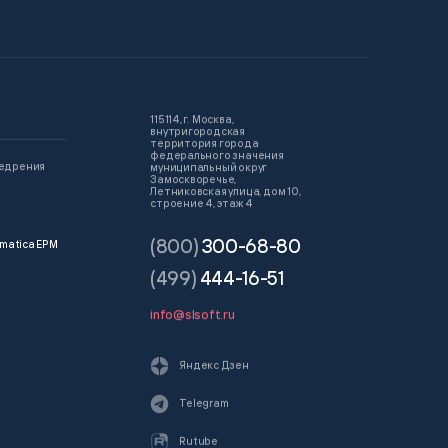
115114, г. Москва,
внутригородская
территория города
федерального значения
недрения
муниципальный округ
Замоскворечье,
Летниковская улица, дом 10,
строение 4, этаж 4
(800)
300-68-80
matica EPM
(499)
444-16-51
info@slsoft.ru
Яндекс Дзен
Telegram
Rutube