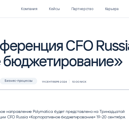
Компания
Кейсы
Партнерство
Карьера
нференция CFO Russi
е бюджетирование»
Polymatica EPM
SL Soft AI
ПЛАНИРОВАНИЕ И
AI ДЛЯ ГИПЕРАВТОМАТИЗАЦИИ
БЮДЖЕТИРОВАНИЕ
Нормализация НСИ
Интеллектуальный поиск
Бизнес-процессы
19 СЕНТЯБРЯ 2024
10:00 МСК
IDP
вое направление Polymatica будет представлено на Тринадцатой
ии CFO Russia «Корпоративное бюджетирование» 19-20 сентября.