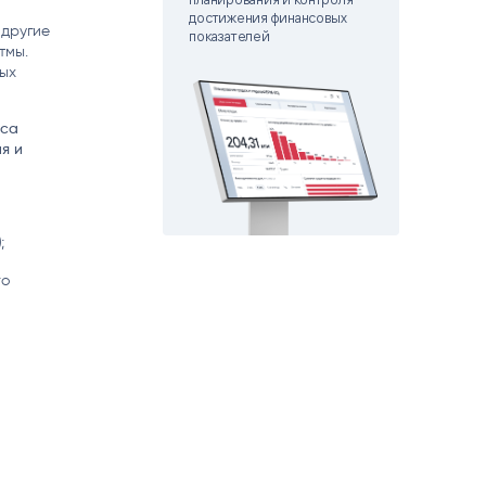
matica
достижения финансовых
 другие
OCR
показателей
РУМЕНТЫ АНАЛИТИКИ
тмы.
РАСПОЗНАВАНИЕ ДАННЫХ
ных
ica
я и
);
го