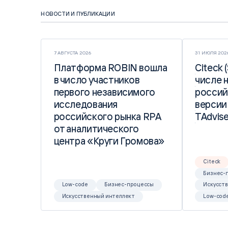
НОВОСТИ И ПУБЛИКАЦИИ
7 АВГУСТА 2026
31 ИЮЛЯ 202
Платформа ROBIN вошла
Платформа ROBIN вошла
Citeck 
Citeck 
в число участников
в число участников
числе 
числе 
первого независимого
первого независимого
россий
россий
исследования
исследования
версии
версии
российского рынка RPA
российского рынка RPA
TAdvise
TAdvise
от аналитического
от аналитического
центра «Круги Громова»
центра «Круги Громова»
Citeck
Бизнес-
Low-code
Бизнес-процессы
Искусст
Искусственный интеллект
Low-cod