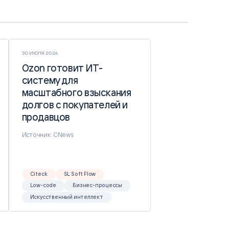
30 ИЮЛЯ 2026
Ozon готовит ИТ-
Ozon готовит ИТ-
систему для
систему для
масштабного взыскания
масштабного взыскания
долгов с покупателей и
долгов с покупателей и
продавцов
продавцов
Источник: CNews
Citeck
SL Soft Flow
Low-code
Бизнес-процессы
Искусственный интеллект