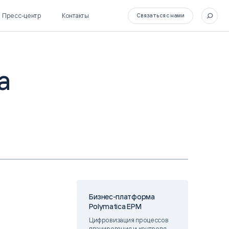
Пресс-центр
Контакты
Связаться с нами
a
SL Soft Flow
БОСС
BPM + ECM
HR-СИСТЕМЫ
HRM-система БОСС
HCM-система БОСС
Бизнес-платформа
Polymatica EPM
Цифровизация процессов
планирования и контроля