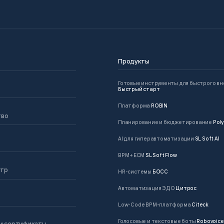
Продукты
Готовые инструменты для быстрого в
Быстрый старт
Платформа
ROBIN
тво
Планирование и бюджетирование
Poly
AI для гиперавтоматизации
SL Soft AI
BPM + ECM
SL Soft Flow
нтр
HR-системы
БОСС
Автоматизация ЭДО
Цитрос
Low-Code BPM-платформа
Citeck
Голосовые и текстовые боты
Robovoice
и сертификаты