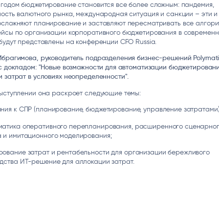
годом бюджетирование становится все более сложным: пандемия,
ice
Преферентум
MD Audit
Poly
ость валютного рынка, международная ситуация и санкции – эти и
 И ТЕКСТОВЫЕ БОТЫ
ИНТЕЛЛЕКТУАЛЬНАЯ ОБРАБОТКА
КОНТРОЛЬ ОПЕРАЦИОННОЙ
ИНСТ
осложняют планирование и заставляют пересматривать все алгори
ТЕКСТА
ДЕЯТЕЛЬНОСТИ
ейсы по организации корпоративного бюджетирования в современ
будут представлены на конференции CFO Russia.
Ибрагимова, руководитель подразделения бизнес-решений Polymat
с докладом: "Новые возможности для автоматизации бюджетировани
 затрат в условиях неопределенности".
выступлении она раскроет следующие темы:
ния к СПР (планирование, бюджетирование, управление затратами
атика оперативного перепланирования, расширенного сценарно
 и имитационного моделирования;
ование затрат и рентабельности для организации бережливого
дства ИТ-решение для аллокации затрат.