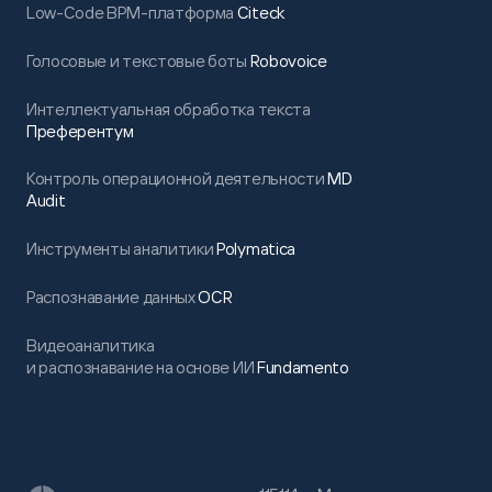
Low-Code BPM-платформа
Citeck
Голосовые и текстовые боты
Robovoice
Интеллектуальная обработка текста
Преферентум
Контроль операционной деятельности
MD
Audit
Инструменты аналитики
Polymatica
Распознавание данных
OCR
Видеоаналитика
и распознавание на основе ИИ
Fundamento