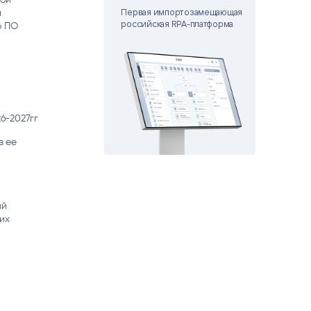
matica
я
Первая импортозамещающая
OCR
российская RPA-платформа
о ПО
РУМЕНТЫ АНАЛИТИКИ
РАСПОЗНАВАНИЕ ДАННЫХ
6-2027гг
в ее
ий
их