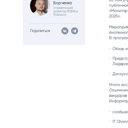
Борченко
Борченко
Цитрос
Citeck
Robovo
публично
управляющий
«Монитор 
АВТОМАТИЗАЦИЯ ЭДО
LOW-CODE BPM-ПЛАТФОРМА
ГОЛОСОВЫЕ
директор ROBIN и
Robovoice
2025».
Fundamento
Мероприя
Поделиться
биотехнол
ВИДЕОАНАЛИТИКА
И РАСПОЗНАВАНИЕ НА ОСНОВЕ
В програ
ИИ
Обзор и
Предста
Лидера
Дискусс
Итоги исс
Осьминин
вендоров 
Информац
сообщес
IT Chann