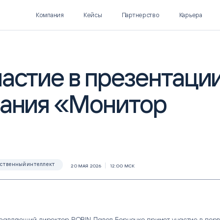
Компания
Кейсы
Партнерство
Карьера
астие в презентаци
вания «Монитор
Polymatica EPM
SL Soft AI
ПЛАНИРОВАНИЕ И
AI ДЛЯ ГИПЕРАВТОМАТИЗАЦИИ
БЮДЖЕТИРОВАНИЕ
Нормализация НСИ
Интеллектуальный поиск
IDP
сственный интеллект
20 МАЯ 2026
12:00 МСК
правляющий директор ROBIN Павел Борченко примет участие в пер