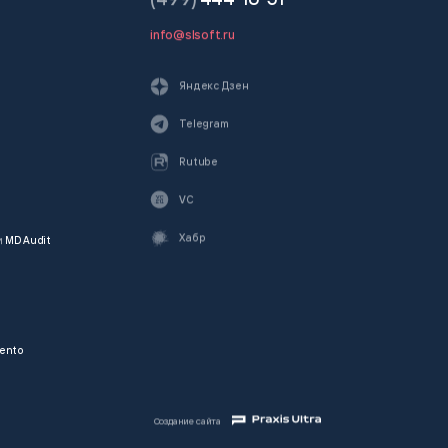
info@slsoft.ru
Яндекс Дзен
Telegram
Rutube
VC
Хабр
и
MD Audit
ento
Создание сайта