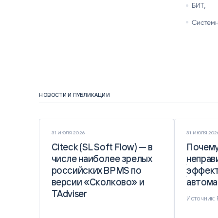
БИТ,
Системн
НОВОСТИ И ПУБЛИКАЦИИ
31 ИЮЛЯ 2026
31 ИЮЛЯ 202
Citeck (SL Soft Flow) — в
Citeck (SL Soft Flow) — в
Почему
Почему
числе наиболее зрелых
числе наиболее зрелых
неправ
неправ
российских BPMS по
российских BPMS по
эффект
эффект
версии «Сколково» и
версии «Сколково» и
автома
автома
TAdviser
TAdviser
Источник: