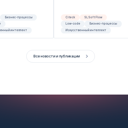
Бизнес-процессы
Citeck
SL Soft Flow
e
Low-code
Бизнес-процессы
венный интеллект
Искусственный интеллект
Все новости и публикации