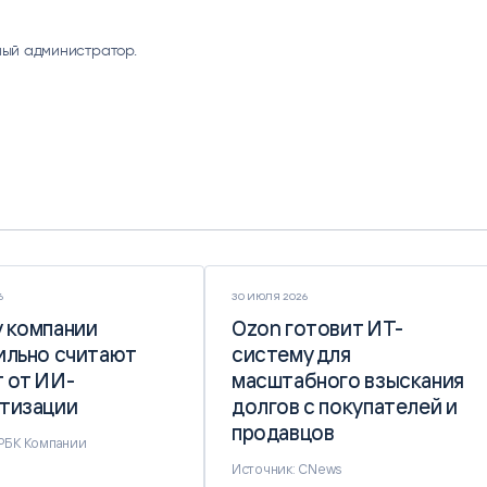
ый администратор.
6
30 ИЮЛЯ 2026
 компании
 компании
Ozon готовит ИТ-
Ozon готовит ИТ-
ильно считают
ильно считают
систему для
систему для
 от ИИ-
 от ИИ-
масштабного взыскания
масштабного взыскания
тизации
тизации
долгов с покупателей и
долгов с покупателей и
продавцов
продавцов
 РБК Компании
Источник: CNews