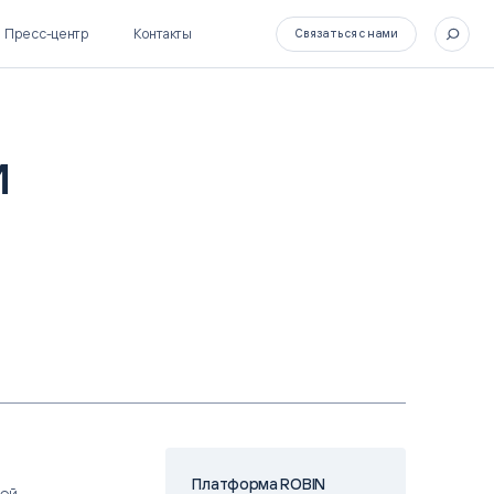
Пресс-центр
Контакты
Связаться с нами
и
SL Soft Flow
БОСС
BPM + ECM
HR-СИСТЕМЫ
HRM-система БОСС
HCM-система БОСС
Платформа ROBIN
вой