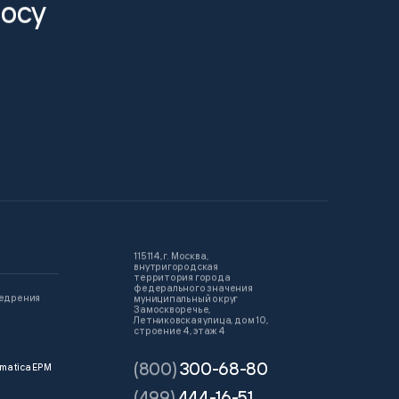
росу
115114, г. Москва,
внутригородская
территория города
федерального значения
недрения
муниципальный округ
Замоскворечье,
Летниковская улица, дом 10,
строение 4, этаж 4
(800)
300-68-80
matica EPM
(499)
444-16-51