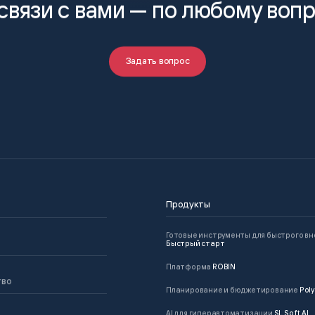
связи с вами —
по любому воп
Задать вопрос
Продукты
Готовые инструменты для быстрого в
Быстрый старт
Платформа
ROBIN
тво
Планирование и бюджетирование
Poly
AI для гиперавтоматизации
SL Soft AI