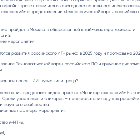
ice
Преферентум
MD Audit
Poly
й офлайн-презентации итогов ежегодного панельного исследовани
технологий» и представлении «Технологической карты российског
 И ТЕКСТОВЫЕ БОТЫ
ИНТЕЛЛЕКТУАЛЬНАЯ ОБРАБОТКА
КОНТРОЛЬ ОПЕРАЦИОННОЙ
ИНСТ
ТЕКСТА
ДЕЯТЕЛЬНОСТИ
тие пройдет в Москве, в общественной штаб-квартире космоса и
огий.
мме мероприятия:
тогов развития российского ИТ- рынка в 2025 году и прогнозы на 202
вление Технологической карты российского ПО и вручение дипломо
м
ионная панель: ИИ: пузырь или тренд?
ледования представит лидер проекта «Монитор технологий» Евген
. Среди участников и спикеров — представители ведущих российск
и научного сообщества.
ионные партнеры мероприятия:
тво я-ИТ-ы,
el,