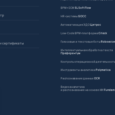
BPM + ECM
SL Soft Flow
нтр
HR-системы
БОСС
Автоматизация ЭДО
Цитрос
Low-Code BPM-платформа
Citeck
Голосовые и текстовые боты
Robovoice
и сертификаты
Интеллектуальная обработка текста
Преферентум
Контроль операционной деятельност
Инструменты аналитики
Polymatica
Распознавание данных
OCR
Видеоаналитика
и распознавание на основе ИИ
Fundam