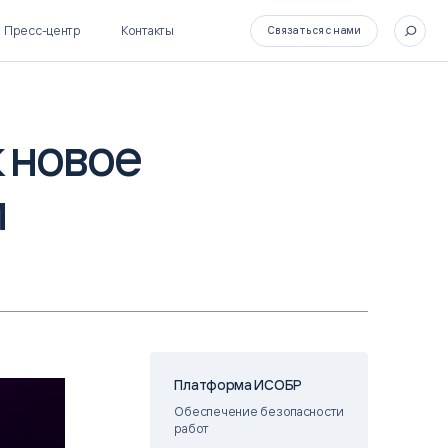
Пресс-центр
Контакты
Связаться с нами
 новое
и
SL Soft Flow
БОСС
BPM + ECM
HR-СИСТЕМЫ
HRM-система БОСС
HCM-система БОСС
Платформа ИСОБР
Обеспечение безопасности
работ