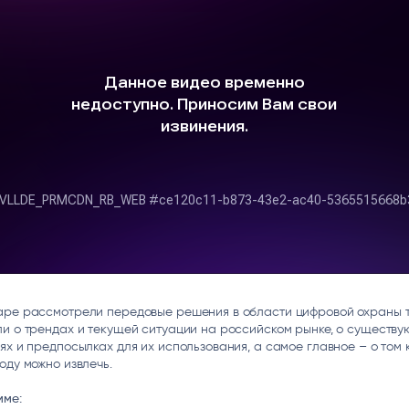
ice
Преферентум
MD Audit
Poly
 И ТЕКСТОВЫЕ БОТЫ
ИНТЕЛЛЕКТУАЛЬНАЯ ОБРАБОТКА
КОНТРОЛЬ ОПЕРАЦИОННОЙ
ИНСТ
ТЕКСТА
ДЕЯТЕЛЬНОСТИ
аре рассмотрели передовые решения в области цифровой охраны т
и о трендах и текущей ситуации на российском рынке, о существ
ях и предпосылках для их использования, а самое главное – о том 
оду можно извлечь.
мме: