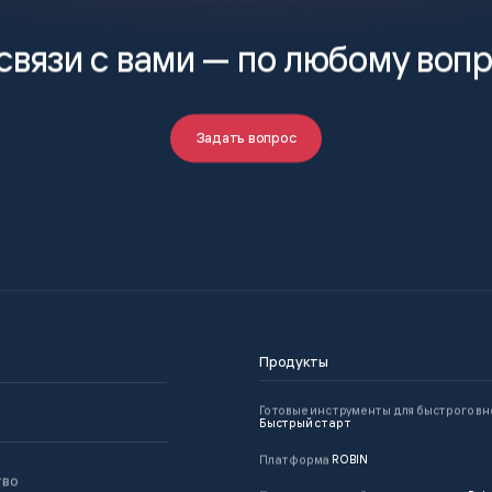
связи с вами —
по любому воп
Задать вопрос
Продукты
Готовые инструменты для быстрого в
Быстрый старт
Платформа
ROBIN
тво