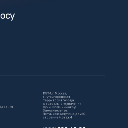
росу
115114, г. Москва,
внутригородская
территория города
федерального значения
недрения
муниципальный округ
Замоскворечье,
Летниковская улица, дом 10,
строение 4, этаж 4