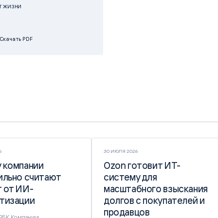
т жизни
Скачать PDF
6
30 ИЮЛЯ 2026
 компании
 компании
Ozon готовит ИТ-
Ozon готовит ИТ-
ильно считают
ильно считают
систему для
систему для
 от ИИ-
 от ИИ-
масштабного взыскания
масштабного взыскания
тизации
тизации
долгов с покупателей и
долгов с покупателей и
продавцов
продавцов
 РБК Компании