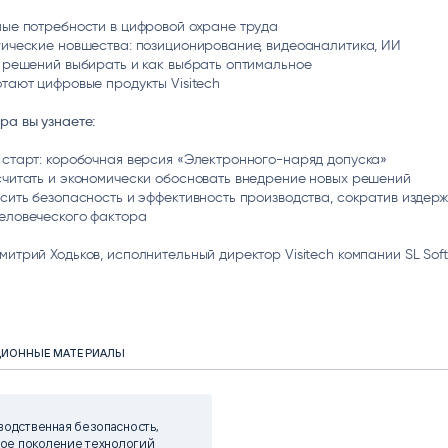
ные потребности в цифровой охране труда
гические новшества: позиционирование, видеоаналитика, ИИ
х решений выбирать и как выбрать оптимальное
отают цифровые продукты Visitech
ра вы узнаете:
 старт: коробочная версия «Электронного-наряд допуска»
считать и экономически обосновать внедрение новых решений
ысить безопасность и эффективность производства, сократив издерж
человеческого фактора
итрий Ходьков, исполнительный директор Visitech компании SL Soft
ЦИОННЫЕ МАТЕРИАЛЫ
одственная безопасность,
вое поколение технологий