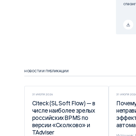
спасае
НОВОСТИ И ПУБЛИКАЦИИ
31 ИЮЛЯ 2026
31 ИЮЛЯ 202
Citeck (SL Soft Flow) — в
Citeck (SL Soft Flow) — в
Почему
Почему
числе наиболее зрелых
числе наиболее зрелых
неправ
неправ
российских BPMS по
российских BPMS по
эффект
эффект
версии «Сколково» и
версии «Сколково» и
автома
автома
TAdviser
TAdviser
Источник: