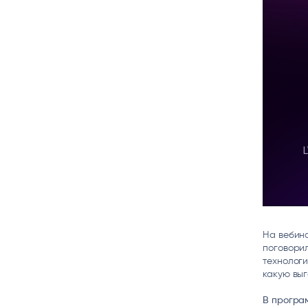
Цитрос
Citeck
Robovo
АВТОМАТИЗАЦИЯ ЭДО
LOW-CODE BPM-ПЛАТФОРМА
ГОЛОСОВЫЕ
Fundamento
ВИДЕОАНАЛИТИКА
И РАСПОЗНАВАНИЕ НА ОСНОВЕ
ИИ
На вебин
поговорил
технологи
какую выг
В програ