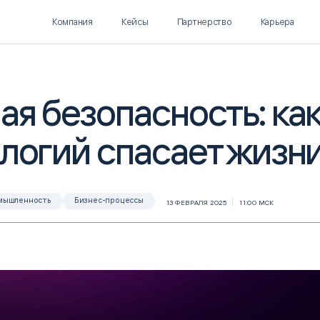
Компания
Кейсы
Партнерство
Карьера
я безопасность: как
логий спасает жизн
Polymatica EPM
SL Soft AI
ПЛАНИРОВАНИЕ И
AI ДЛЯ ГИПЕРАВТОМАТИЗАЦИИ
БЮДЖЕТИРОВАНИЕ
Нормализация НСИ
Интеллектуальный поиск
мышленность
Бизнес-процессы
13 ФЕВРАЛЯ 2025
11:00 МСК
IDP