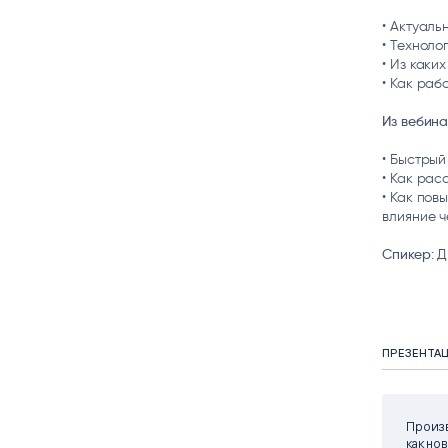
• Актуаль
• Техноло
• Из каки
• Как раб
Из вебина
• Быстрый
• Как рас
• Как пов
влияние 
Спикер:
Дм
ПРЕЗЕНТА
Произв
как но