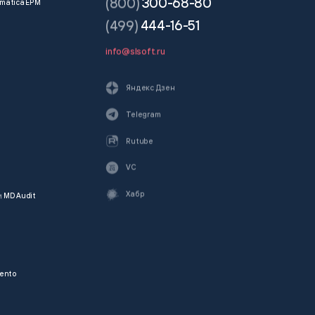
(800)
300-68-80
matica EPM
(499)
444-16-51
info@slsoft.ru
Яндекс Дзен
Telegram
Rutube
VC
Хабр
и
MD Audit
ento