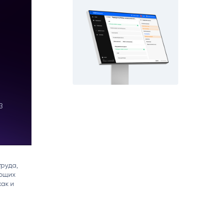
matica
OCR
РУМЕНТЫ АНАЛИТИКИ
РАСПОЗНАВАНИЕ ДАННЫХ
руда,
ующих
как и