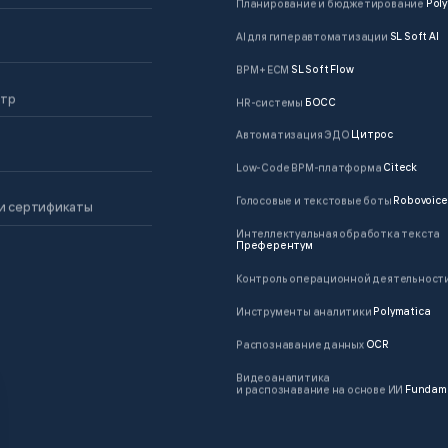
Планирование и бюджетирование
Poly
AI для гиперавтоматизации
SL Soft AI
BPM + ECM
SL Soft Flow
нтр
HR-системы
БОСС
Автоматизация ЭДО
Цитрос
Low-Code BPM-платформа
Citeck
Голосовые и текстовые боты
Robovoice
и сертификаты
Интеллектуальная обработка текста
Преферентум
Контроль операционной деятельност
Инструменты аналитики
Polymatica
Распознавание данных
OCR
Видеоаналитика
и распознавание на основе ИИ
Fundam