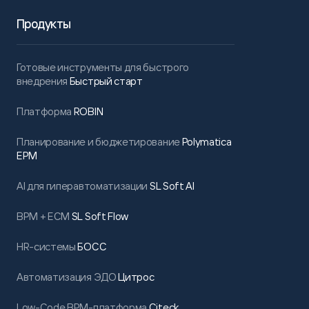
Продукты
Готовые инструменты для быстрого
внедрения
Быстрый старт
Платформа
ROBIN
Планирование и бюджетирование
Polymatica
EPM
AI для гиперавтоматизации
SL Soft AI
BPM + ECM
SL Soft Flow
HR-системы
БОСС
Автоматизация ЭДО
Цитрос
Low-Code BPM-платформа
Citeck