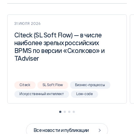
31 ИЮЛЯ 2026
Citeck (SL Soft Flow) — в числе
Citeck (SL Soft Flow) — в числе
наиболее зрелых российских
наиболее зрелых российских
BPMS по версии «Сколково» и
BPMS по версии «Сколково» и
TAdviser
TAdviser
Citeck
SL Soft Flow
Бизнес-процессы
Искусственный интеллект
Low-code
Все новости и публикации