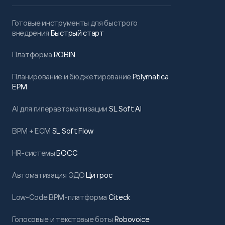
Готовые инструменты для быстрого
внедрения
Быстрый старт
Платформа
ROBIN
Планирование и бюджетирование
Polymatica
EPM
AI для гиперавтоматизации
SL Soft AI
BPM + ECM
SL Soft Flow
HR-системы
БОСС
Автоматизация ЭДО
Цитрос
Low-Code BPM-платформа
Citeck
Голосовые и текстовые боты
Robovoice