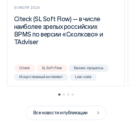
31 ИЮЛЯ 2026
Citeck (SL Soft Flow) — в числе
Citeck (SL Soft Flow) — в числе
наиболее зрелых российских
наиболее зрелых российских
BPMS по версии «Сколково» и
BPMS по версии «Сколково» и
TAdviser
TAdviser
Citeck
SL Soft Flow
Бизнес-процессы
Искусственный интеллект
Low-code
Все новости и публикации