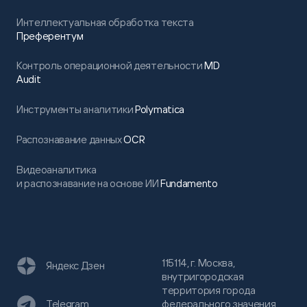
Интеллектуальная обработка текста
Преферентум
Контроль операционной деятельности
MD
Audit
Инструменты аналитики
Polymatica
Распознавание данных
OCR
Видеоаналитика
и распознавание на основе ИИ
Fundamento
115114, г. Москва,
Яндекс Дзен
внутригородская
территория города
федерального значения
Telegram