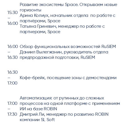
Развитие экосистемы Space. Открываем новые
горизонты
15:30
Арина Колиух, начальник отдела по работе с
–
партнёрами, Space
16:00
Татьяна Гриневич, менеджер по работе с
партнерами, Space
16:00
Обзор функциональных возможностей RuSIEM
–
Даниил Вылегжанин, руководитель отдела
16:30
предпродажной подготовки, RuSIEM
16:30
–
Кофе-брейк, посещение зоны с демостендами
17:00
Автоматизация: от рутинных до сложных
17:00
процессов на одной платформе с применением
–
ИИ на базе ROBIN
17:30
Дмитрий Ли, менеджер по развитию ROBIN
компании SL Soft