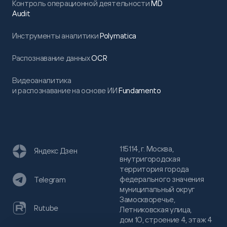
Контроль операционной деятельности
MD
Audit
Инструменты аналитики
Polymatica
Распознавание данных
OCR
Видеоаналитика
и распознавание на основе ИИ
Fundamento
115114, г. Москва,
Яндекс Дзен
внутригородская
территория города
федерального значения
Telegram
муниципальный округ
Замоскворечье,
Rutube
Летниковская улица,
дом 10, строение 4, этаж 4