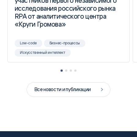
участников первого независимого
участников первого независимого
исследования российского рынка
исследования российского рынка
RPA от аналитического центра
RPA от аналитического центра
«Круги Громова»
«Круги Громова»
Low-code
Бизнес-процессы
Искусственный интеллект
Все новости и публикации