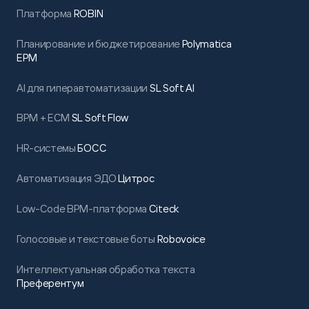
Платформа
ROBIN
Планирование и бюджетирование
Polymatica
EPM
AI для гиперавтоматизации
SL Soft AI
BPM + ECM
SL Soft Flow
HR-системы
БОСС
Автоматизация ЭДО
Цитрос
Low-Code BPM-платформа
Citeck
Голосовые и текстовые боты
Robovoice
Интеллектуальная обработка текста
Преферентум