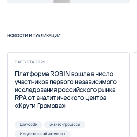
НОВОСТИ И ПУБЛИКАЦИИ
7 АВГУСТА 2026
Платформа ROBIN вошла в число
Платформа ROBIN вошла в число
участников первого независимого
участников первого независимого
исследования российского рынка
исследования российского рынка
RPA от аналитического центра
RPA от аналитического центра
«Круги Громова»
«Круги Громова»
Low-code
Бизнес-процессы
Искусственный интеллект