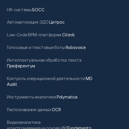
HR-системы
БОСС
Автоматизация ЭДО
Цитрос
Low-Code BPM-платформа
Citeck
Голосовые и текстовые боты
Robovoice
Интеллектуальная обработка текста
Преферентум
Контроль операционной деятельности
MD
Audit
Инструменты аналитики
Polymatica
Распознавание данных
OCR
Видеоаналитика
и распознавание на основе ИИ
Fundamento