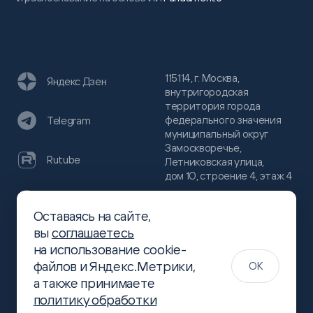
115114, г. Москва,
Яндекс Дзен
внутригородская
территория города
федерального значения
Telegram
муниципальный округ
Замоскворечье,
Rutube
Летниковская улица,
дом 10, строение 4, этаж 4
VC
Оставаясь на сайте,
(800)
300-68-80
вы
соглашаетесь
Хабр
на использование cookie-
(499)
444-16-51
файлов и Яндекс.Метрики,
OK
info@slsoft.ru
а также принимаете
политику обработки